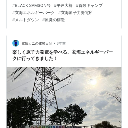
す（笑 ハル君＆ママは楽しいクルージングしてたみたい
#
BLACK SAMSON号
#
平戸大橋
#
冒険キャンプ
です。 あじか磯釣センターの”BLACK SAMSON号”に乗
#
玄海エネルギーパーク
#
玄海原子力発電所
ったみたいで 1280馬力のエンジンを2機がけしてる1億円
#
メルトダウン
#
原発の構造
以上する船ですｗｗｗｗｗ めっちゃスピード出してくれ
たりしたみたいです。 羨ましいなぁ。。。…
•
電気カニの電験日記
3年前
楽しく原子力発電を学べる、玄海エネルギーパー
クに行ってきました！