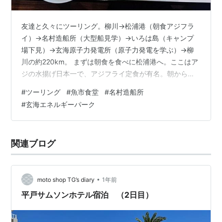
友達と久々にツーリング。柳川→松浦港（朝食アジフラ
イ）→名村造船所（大型船見学）→いろは島（キャンプ
場下見）→玄海原子力発電所（原子力発電を学ぶ）→柳
川の約220km。 まずは朝食を食べに松浦港へ。ここはア
ジの水揚げ日本一で、アジフライ定食が有名。朝から行
列でしたが、いつも少し待つと入れます。魚市食堂 （ウ
#
ツーリング
#
魚市食堂
#
名村造船所
オイチショクドウ） 朝からお腹いっぱいになったら、名
#
玄海エネルギーパーク
村造船所の大型船見学会へ。年に1度開催のようです。大
盛況で、新造船の見学会は70分待ちだったので諦め工場
見学へ。大型船（バルク船）の製造過程を鉄板状態から
関連ブログ
見れました。しかし、とてつもない大きさっすねー。 せ
っかくなので記念写真。 子供のみな…
•
moto shop TG’s diary
1年前
平戸サムソンホテル宿泊 （2日目）