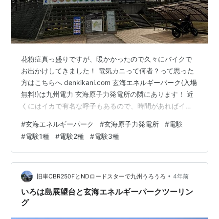
花粉症真っ盛りですが、暖かかったので久々にバイクで
お出かけしてきました！ 電気カニって何者？って思った
方はこちらへ denkikani.com 玄海エネルギーパーク(入場
無料!)は九州電力 玄海原子力発電所の隣にあります！ 近
くにはイカで有名な呼子もあるので、時間があればイカ
を食べに行きたかったです😂 というわけでバイクを駐輪
#
玄海エネルギーパーク
#
玄海原子力発電所
#
電験
場に停めました 上を見上げてみると500kV送電鉄塔(国内
#
電験1種
#
電験2種
#
電験3種
最大クラス)が…でけえ！ というわけで館内を周ります さ
て、どこから周ろうか🤔 pic.twitter.com/AlJQ39ewDo—
電気カニ (@DenkenCrab) 2023年3月12日 4号機は最近
稼働を…
•
旧車CBR250FとNDロードスターで九州うろうろ
4年前
いろは島展望台と玄海エネルギーパークツーリン
グ