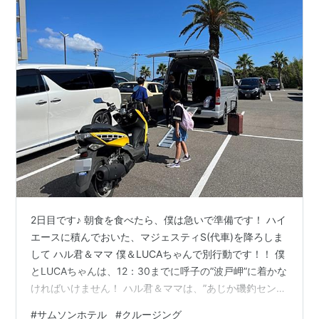
2日目です♪ 朝食を食べたら、僕は急いで準備です！ ハイ
エースに積んでおいた、マジェスティS(代車)を降ろしま
して ハル君＆ママ 僕＆LUCAちゃんで別行動です！！ 僕
とLUCAちゃんは、12：30までに呼子の”波戸岬”に着かな
ければいけません！ ハル君＆ママは、”あじか磯釣センタ
ー”へ、向かいクルージングを楽しみます！ ママカメラで
#
サムソンホテル
#
クルージング