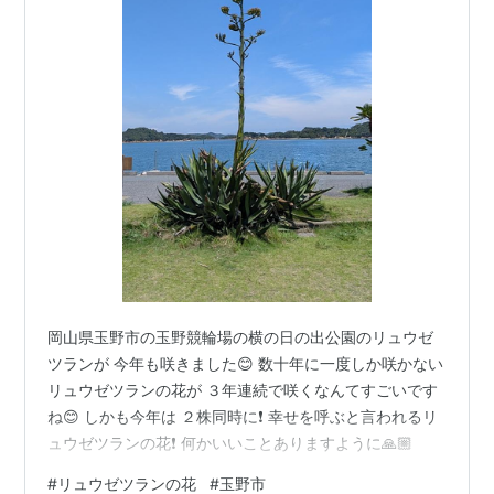
岡山県玉野市の玉野競輪場の横の日の出公園のリュウゼ
ツランが 今年も咲きました😊 数十年に一度しか咲かない
リュウゼツランの花が ３年連続で咲くなんてすごいです
ね😊 しかも今年は ２株同時に❗ 幸せを呼ぶと言われるリ
ュウゼツランの花❗ 何かいいことありますように🙏🏼
#
リュウゼツランの花
#
玉野市