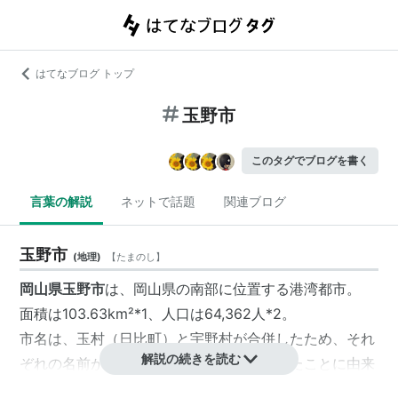
はてなブログ トップ
玉野市
このタグでブログを書く
言葉の解説
ネットで話題
関連ブログ
玉野市
(
地理
)
【
たまのし
】
岡山県玉野市
は、岡山県の南部に位置する港湾都市。
面積は103.63km²
*1
、人口は64,362人
*2
。
市名は、玉村（日比町）と宇野村が合併したため、それ
解説の続きを読む
ぞれの名前から一文字ずつ取ってつけられたことに由来
する。