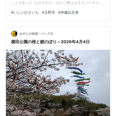
ことがあった ものですが、ほか二冊はまるでノーチェッ
クでした。これはありがたいこと。 図書館から借りてい
#
いしいひさいち
#
玉野市
#
伊藤比呂美
る本が、さっぱり読めていなくてちょっとつまり気味で
ありましたからね。 この場で話題にしていたのは、次の
もの。 剽窃新潮 作者:いしいひさいち 新潮社 Amazon こ
•
れは読みたいと思っていたのですが、書店でコミックを
おやじの休息
4ヶ月前
見つけ出すと いうことが得意ではないこともあって、い
横田公園の桜と鯉のぼり～2026年4月4日
まだ手にすることがで…