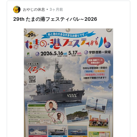
なのにとても珍しいお店となりそう。さらに、バックヤ
ードは2階になっていて、1階はほぼすべて店舗という、
•
おやじの休息
3ヶ月前
これも珍しい点で…
29th たまの港フェスティバル～2026