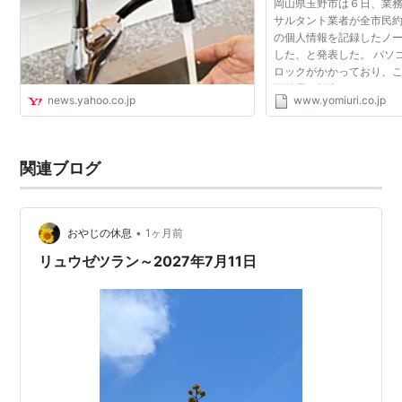
岡山県玉野市は６日、業
サルタント業者が全市民
の個人情報を記録したノ
した、と発表した。 パソ
ロックがかかっており、
正使用は報告されていな
news.yahoo.co.jp
www.yomiuri.co.jp
損害賠償を検討している。
リジナル設計」...
関連ブログ
•
おやじの休息
1ヶ月前
リュウゼツラン～2027年7月11日