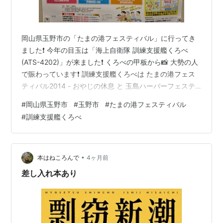
岡山県玉野市の「たまの港フェスティバル」に行ってき
ました❗ 今年の目玉は「海上自衛隊 訓練支援艦くろべ
(ATS-4202)」が来ました❗ くろべの甲板から📸 大勢の人
で賑わっています❗ 訓練支援艦くろべは たまの港フェス
ティバル2014 - おやじの休息 と 玉島ハーバーフェステ
ィバル10 - おやじの休息で見学しています😊 写真は一部
#
岡山県玉野市
#
玉野市
#
たまの港フェスティバル
加工しています。 撮影日：2026年５月17日
#
訓練支援艦くろべ
•
本はねころんで
4ヶ月前
差し入れ本あり