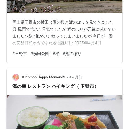
岡山県玉野市の横田公園の桜と鯉のぼりを見てきました
😊 風雨で荒れた天気でしたが 鯉のぼりが元気に泳いでい
ました❗ 桜の花が少し散ってしまいましたが 今日が一番
の花見日和かもですね😊 撮影日：2026年4月4日
#
玉野市
#
横田公園
#
桜
#
鯉のぼり
•
✿Momo’s Happy Memory✿
4ヶ月前
海の幸 レストラン バイキング（ 玉野市）