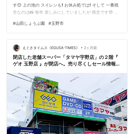
す😊 上の池の スイレンも❗ お休み処では❗ そして 一番残
念なのは📸 毎年 楽しみにしていましたが 残念です😰 規
模を縮小されながらでも 継続されて頂いたのは ありがた
#
山田しょうぶ園
#
玉野市
いです😊 他の有料の花しょうぶ園も行きましたが ここの
花しょうぶが 一番 キレイでした😊 ほんとうに 今まであ
りがとうございました 撮影日：2026年6月20日
•
えぐさタイムス《EGUSA-TIMES》
2ヶ月前
閉店した老舗スーパー「タマヤ宇野店」の２階『
ゲオ 玉野店 』が閉店へ。売り尽くしセール情報な
ど。【 岡山県玉野市宇野１丁目２８−２０ 】#1