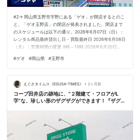
#2→ 岡山県玉野市宇野にある「ゲオ」が閉店するとのこ
と。「ゲオ玉野店」の閉店が発表されました。閉店まで
のスケジュールは以下の通り。2026年6月07日（日）：
レンタル商品最終貸出し日・買取最終日 2026年6月08日
（月）：営業時間の変更 9時～19時 2026年6月20日
（土）～：閉店売り尽くしセール第1弾 2026年6月27日
#
ゲオ
#
岡山県
#
玉野市
（土）～：閉店売り尽くしセール第2弾 閉店は、【2026
年7月5日（日）】です。ゲオ玉野店（岡山県玉野市）の
店舗情報 | DVD/CDレンタル・ゲーム販売ならGEO（ゲ
•
オ）（魚拓）（Wayback Machine）閉店後は、ゲオ ア
えぐさタイムス《EGUSA-TIMES》
2ヶ月前
クロスプラザ児島店（17.5km先…
コープ田井店の跡地に、”２階建て・フロアがL
字”な、珍しい形のザグザグができます！『ザグザ
グ玉野田井店』がオープン。【岡山県玉野市田井
３丁目１３−４１】