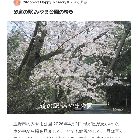
ちが出来ています。 名前を記入するようになってないの
•
✿Momo’s Happy Memory✿
4ヶ月前
で、ひたすら並んで待ちま…
🌸道の駅 みやま公園の桜🌸
玉野市のみやま公園 2026年4月2日 母が足が悪いので、
車の中から桜を見ました。 とても綺麗でした。 母は喜ん