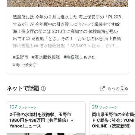
造船所には 今年の２月に進水した 海上保安庁の「PL208
するが」が 今年度中の引き渡しに向かって艤装中です📸
海上保安庁の船には 2010年に高知での 体験航海が思い
出です😊 巡視船「とさ」その１ - おやじの休息 海上自衛
隊の艦艇も📸 潜水艦救難艦 「ASR403 ちはや」です❗ 潜
水艦救難艦と言えば 2013年の「ちよだ」の見学を思い出
#
玉野市
#
潜水艦救難艦
#
輸送艦しもきた
します😊 潜水艦救難母艦ちよだ - おやじの休息 ドッグに
#
海上保安庁
は おおすみ型輸送艦が見えます📸 ここ玉野市の造船所で
は おおすみ型輸送艦は１番艦の「おおすみ」と２番艦
「しもきた」が建造されていますが 船の位置情報では
ネットで話題
もっと見る
「しもきた」は呉の沖に停泊中ですので ドッ…
107
29
ブックマーク
ブックマーク
2千倍の水道料を誤徴収、玉野市
岡山県玉野市の全市民
1980円を438万円（共同通信） -
ＰＣ紛失 : 社会 : YOMI
Yahoo!ニュース
ONLINE（読売新聞）