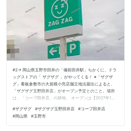
#2→ 岡山県玉野市田井の「備前田井駅」ちかくに、ドラ
ッグストアの「 ザグザグ 」がやってくる！ ※「ザグザ
グ」看板倉敷市の大規模小売店舗立地法届出によると、
「ザグザグ玉野田井店」がオープン予定とのこと。場所
は、「コープ田井店」の跡地。 オープンは【2027年1月
19日】と思われます。住所は【玉野市田井三丁目五六六
#
ザグザグ
#
ザグザグ玉野田井店
#
コープ田井店
七番三ほか】となっています。「図面 (PDFファイル／
#
岡山県
#
玉野市
32.35MB)」の「添付図4 平面図」で分かるように、1階
部分の店舗が四角ではなく、Lの字になっています。新築