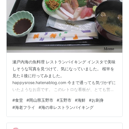
瀬戸内海の魚料理 レストランバイキング インスタで美味
しそうな写真を見つけて、気になっていました。 桜🌸を
見た⇩後に行ってみました。
happysrose.hatenablog.com 今まで通っても気づかずに
いたようなお店です。 このレトロな看板が、とても営業
してるようには思えなかったからだと思います。 店名に
#
食堂
#
岡山県玉野市
#
玉野市
#
海鮮
#
お刺身
バイキングが入っていますが、バイキング形式ではあり
#
海老フライ
#
海の幸レストランバイキング
ません。 （海賊を指す方のバイキングのようです。） 食
堂のイメージです。 看板には「瀬戸内海の魚料理 レスト
ランバイキング」となっています。 人気店で、並んで待