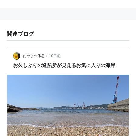
全国地方公共団体コード（市町村コード）
33204-6
関連ブログ
沿革
1940年8月3日、児島郡宇野町・日比町が合併し市制施
行。
•
おやじの休息
10日前
1953年7月1日、児島郡山田村を編入。
お久しぶりの造船所が見えるお気に入りの海岸
1954年4月1日、児島郡荘内村を編入。
1955年2月1日、児島郡八浜町を編入。
1974年3月20日、児島郡東児町を編入。
*1
:
境界未定部分あり
*2
:
2013年1月31日現在