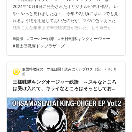
2024年10月9日に発売されたオリジナルビデオ作品。 い
や～やっと見れましたな～。今年の2月頃にはいつでも見
れるよう物を用意しておいたのだが、マジに色々あった
結果こんな年末まで未視聴状態が続いた。もう発売から1
年が過ぎたやんけ＆埃被ってもうてるやんけ。 本日だっ
#
特撮
#
スーパー戦隊
#
王様戦隊キングオージャー
て決して暇なことはないが、今年が終わるというのに年
#
暴太郎戦隊ドンブラザーズ
内中に見る予定だった動画がまた見れていないとなると
年越しに未練が残る。それだとその時食う蕎麦の味に集
中出来ないだろう。蕎麦は邪念と後悔無しのまっさらブ
•
假面特攻隊の一寸先は闇！読みにくいブログ（笑）
9ヶ月
ランニューハートで食うべし。 では見よう。セットで発
前
表されたキングオージャーとキョウリ…
王様戦隊キングオージャー総論 ～スキなところ
は受け入れて、キライなところはそっとしてお
く、棲み分け的な共生！ 人＆国に対する現実的
な解！