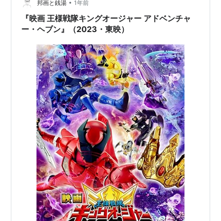
個人的には物凄くモヤモヤしました。勿論、見てて楽し
•
邦画と銭湯
1年前
いんだけど、求めてるのはこういうの…
『映画 王様戦隊キングオージャー アドベンチャ
ー・ヘブン』（2023・東映）