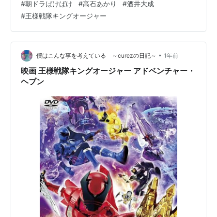
#
朝ドラばけばけ
#
高石あかり
#
酒井大成
#
王様戦隊キングオージャー
•
僕はこんな事を考えている ～curezの日記～
1年前
映画 王様戦隊キングオージャー アドベンチャー・
ヘブン