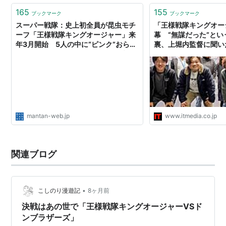
165
155
ブックマーク
ブックマーク
スーパー戦隊：史上初全員が昆虫モチ
「王様戦隊キングオー
ーフ「王様戦隊キングオージャー」来
幕 “無謀だった”と
年3月開始 5人の中に“ピンク”おらず
裏、上堀内監督に聞い
- MANTANWEB（まんたんウェブ）
mantan-web.jp
www.itmedia.co.jp
関連ブログ
•
こしのり漫遊記
8ヶ月前
決戦はあの世で「王様戦隊キングオージャーVSド
ンブラザーズ」