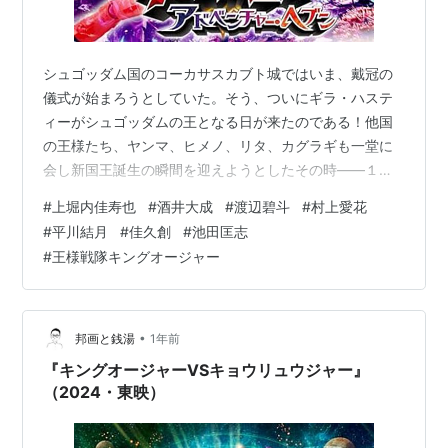
シュゴッダム国のコーカサスカブト城ではいま、戴冠の
儀式が始まろうとしていた。そう、ついにギラ・ハステ
ィーがシュゴッダムの王となる日が来たのである！他国
の王様たち、ヤンマ、ヒメノ、リタ、カグラギも一堂に
会し新国王誕生の瞬間を迎えようとしたその時――１人
の女性がギラの前に現れる。“死の国＝ハーカバーカ”の案
#
上堀内佳寿也
#
酒井大成
#
渡辺碧斗
#
村上愛花
内人を務める彼女によると、どうやら新たな国王が即位
#
平川結月
#
佳久創
#
池田匡志
する際、シュゴッダムの国王はハーカバーカへ赴き、ご
#
王様戦隊キングオージャー
先祖様からシュゴッダムの真の歴史を聞かなければなら
ないという。ジェラミーも参戦し、ギラたち６人のハー
カバーカへの大冒険が始まる！ (Prime Videoより引用）
監督：上堀内佳寿也 出演：酒井…
•
邦画と銭湯
1年前
『キングオージャーVSキョウリュウジャー』
（2024・東映）