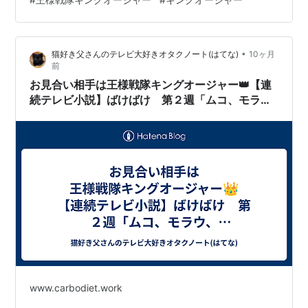
全記事見出し一覧 栄光の「スーパー戦隊シリーズ」が終
了！ との報にカコつけて……。『王様戦隊キングオージ
ャー』（２３年）評をアップ！ 『王様戦隊キングオージ
•
猫好き父さんのテレビ大好きオタクノート(はてな)
10ヶ月
ャー』総論 ～スキなところは受け入れて、キライなとこ
前
ろはそっとしておく、棲み分け的な共生！ 人＆国に対す
お見合い相手は王様戦隊キングオージャー👑【連
る現実的…
続テレビ小説】ばけばけ 第２週「ムコ、モラ
ウ、ムズカシ。」（７）
www.carbodiet.work