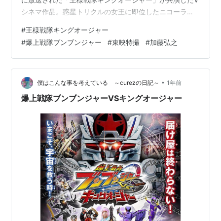
シネマ作品。惑星トリクルの女王に即位したニコーラ
は、惑星チキューと同盟を結ぶことになり、その立会人
#
王様戦隊キングオージャー
として爆上戦隊ブンブンジャーを招聘する。そこへ突如
#
爆上戦隊ブンブンジャー
#
東映特撮
#
加藤弘之
としてハシリヤンの残党であるマンホールグルマーが現
れ、ニコーラからトリクル王家に伝わる宝玉を奪ってし
まう。さらに宇蟲五道化のひとりであるミノンガンも現
れ、同盟締結の儀式のために用意されていた聖剣・オー
•
僕はこんな事を考えている ～curezの日記～
1年前
ジャカリバーZEROを強奪。ブンブ…
爆上戦隊ブンブンジャーVSキングオージャー