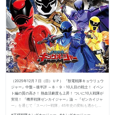
（2025年12月７日（日）ＵＰ） 『獣電戦隊キョウリュウ
ジャー』中盤～後半評 ～８・９・10人目の戦士！ イベン
ト編の質の高さ！ 熱血活劇度も上昇！ ついに10人戦隊が
実現！ 『機界戦隊ゼンカイジャー』論 ～『ゼンカイジャ
ー』を通じて「スーパー戦隊」45年史の変転も透かし見
る！ ☆☆☆☆☆ ＃＃＃＃＃ スーパー戦隊シリーズ評 ～
#
王様戦隊キングオージャー
#
キングオージャー