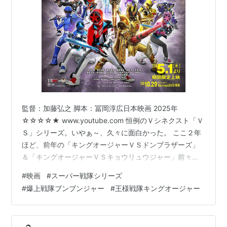
監督：加藤弘之 脚本：冨岡淳広日本映画 2025年
☆☆☆☆★ www.youtube.com 恒例のＶシネクスト「Ｖ
Ｓ」シリーズ。いやぁ～、久々に面白かった。 ここ２年
ほど、前年の「キングオージャーＶＳドンブラザーズ」
＆「キングオージャーＶＳキョウリュウジャー」前々年
の「ドンブラザーズＶＳゼンカイジャー」がせっかくの
#
映画
#
スーパー戦隊シリーズ
ＶＳなのにあんまりＶＳしない（元々戦うのがメインじ
#
爆上戦隊ブンブンジャー
#
王様戦隊キングオージャー
ゃないので絡みが少ないという意味です）ちょっと変な
作りで、どっちかというとＶＳよりも一時期やってた
「帰ってきた」シリーズに近い感じの作りだったので、