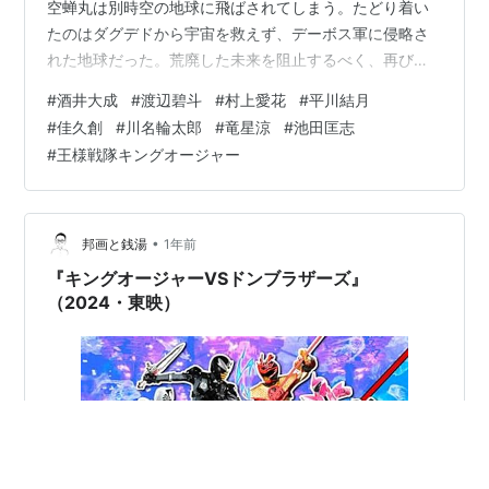
空蝉丸は別時空の地球に飛ばされてしまう。たどり着い
たのはダグデドから宇宙を救えず、デーボス軍に侵略さ
れた地球だった。荒廃した未来を阻止するべく、再び元
の時空へ向かったが時空改変の影響で、チキューでは新
#
酒井大成
#
渡辺碧斗
#
村上愛花
#
平川結月
たな宇蟲王となったギラが君臨していた……！ （Prime
#
佳久創
#
川名輪太郎
#
竜星涼
#
池田匡志
Videoより引用） 監督：坂本浩一 出演：酒井大成/渡辺碧
#
王様戦隊キングオージャー
斗/村上愛花/平川結月/佳久創/池田匡志/川名輪太郎/竜星
涼 キングオージャーＶＳキョウリュウジャー 酒井大成
Amazon 戦隊モノってめちゃめちゃ歴史があるので（今
年でレッドは五…
•
邦画と銭湯
1年前
『キングオージャーVSドンブラザーズ』
（2024・東映）