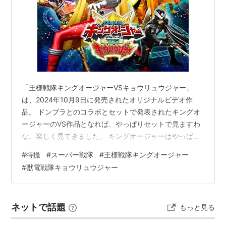
「王様戦隊キングオージャーVSキョウリュウジャー」
は、2024年10月9日に発売されたオリジナルビデオ作
品。 ドンブラとのコラボとセットで発表されたキングオ
ージャーのVS作品となれば、やっぱりセットで見ますわ
な。楽しく見てきました。 キングオージャーはやっぱり
格好良い。ヒーロー単品でも映えるテカテカ度強めのス
#
特撮
#
スーパー戦隊
#
王様戦隊キングオージャー
ーツデザインが良いな。それが皆並べばもっと良い。 キ
#
獣電戦隊キョウリュウジャー
ョウリュウジャーは現在YouTubeで配信されているのを
毎週楽しく見ています。全話視聴がまだのものだが、こ
のタイミングで10周年アフターの1作を見る。のっさんと
ネットで話題
もっと見る
ソウジくんが推しなので10年後の戦いのこっちも楽しく
見れちゃった。 こちらはド…