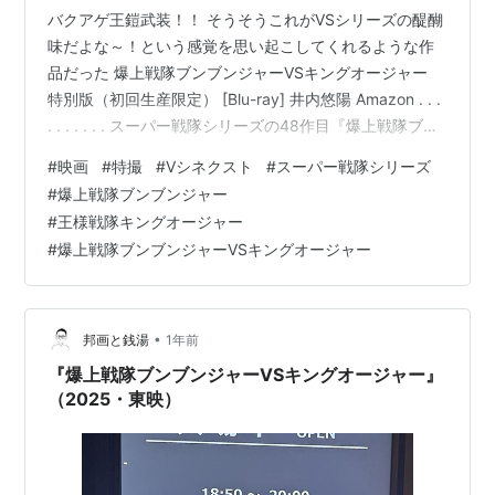
バクアゲ王鎧武装！！ そうそうこれがVSシリーズの醍醐
味だよな～！という感覚を思い起こしてくれるような作
品だった 爆上戦隊ブンブンジャーVSキングオージャー
特別版（初回生産限定） [Blu-ray] 井内悠陽 Amazon . . .
. . . . . . . スーパー戦隊シリーズの48作目『爆上戦隊ブン
ブンジャー』と47作目『王様戦隊キングオージャー』。
#
映画
#
特撮
#
Vシネクスト
#
スーパー戦隊シリーズ
この2作が共演するVSシリーズが先日公開されました。
#
爆上戦隊ブンブンジャー
いずれも登場キャラクターの描写で絶大なキャラ人気を
#
王様戦隊キングオージャー
獲得した作品であることから、両戦隊の組み合わせは以
#
爆上戦隊ブンブンジャーVSキングオージャー
前から注目していたところ。僕自身この2作の相性はとて
も良いだろうと予想していたので、楽…
•
邦画と銭湯
1年前
『爆上戦隊ブンブンジャーVSキングオージャー』
（2025・東映）