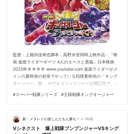
監督：上堀内佳寿也脚本：高野水登同時上映作品：『映
画 仮面ライダーギーツ 4人のエースと黒狐』日本映画
2023年☆☆☆☆ www.youtube.com 仮面ライダーがメ
インの夏映画の前座でやっている戦隊夏映画の「キング
オージャー」版。 ガヴ＆ゴジュウジャー公開記念で、
TVerにて期間限定無料配信中。 正直、戦隊の夏映画は
#
スーパー戦隊シリーズ
#
王様戦隊キングオージャー
「まあライダーのおまけでやってるのが戦隊映画だから
ね（苦笑）」っていうのばかりだと思ってました。ぶっ
ちゃけ、ナーメテーター。このキングオージャー凄い。
•
尺はいつもと大差は無いのに、おまえらなめんなよ、本
新・メタレドの楽しんだもん勝ち！
1年前
気出せば戦隊映画でもこれくらいのもの作れるんだぞ！
Vシネクスト 爆上戦隊ブンブンジャーVSキング
って言われてると感じたく…