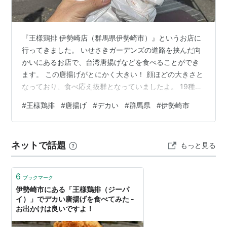
『王様鶏排 伊勢崎店（群馬県伊勢崎市）』というお店に
行ってきました。 いせさきガーデンズの道路を挟んだ向
かいにあるお店で、台湾唐揚げなどを食べることができ
ます。 この唐揚げがとにかく大きい！ 顔ほどの大きさと
なっており、食べ応え抜群となっていましたよ。 19種類
のスパイスを36時間以上漬けこんでおり、本場台湾の味
#
王様鶏排
#
唐揚げ
#
デカい
#
群馬県
#
伊勢崎市
に仕上げているとのこと。 大きさだけではなく、味も人
気の理由のひとつではないでしょうか。 今回は、そんな
『王様鶏排 伊勢崎店』について紹介します。 実際に訪れ
ネットで話題
もっと見る
た雰囲気を写真付きで紹介するので、よければ参考にし
てみてください。 【スポンサーリンク】 王様鶏排（ジー
パイ）伊勢崎店とは・・・…
6
ブックマーク
伊勢崎市にある「王様鶏排（ジーパ
イ）」でデカい唐揚げを食べてみた -
お出かけは良いですよ！