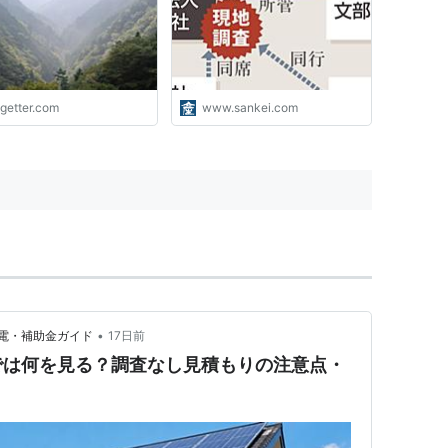
査報告まとめ
ogetter.com
www.sankei.com
•
電・補助金ガイド
17日前
では何を見る？調査なし見積もりの注意点・