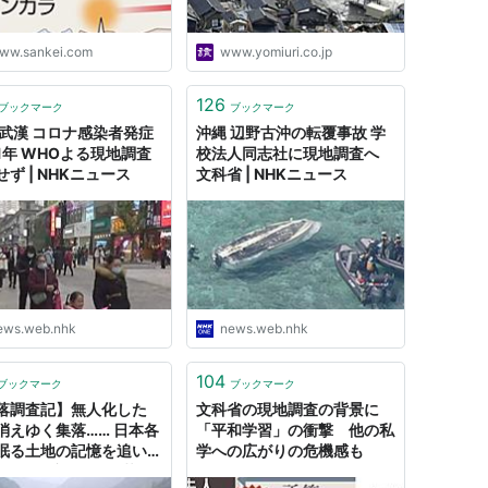
ww.sankei.com
www.yomiuri.co.jp
126
ブックマーク
ブックマーク
 武漢 コロナ感染者発症
沖縄 辺野古沖の転覆事故 学
1年 WHOよる現地調査
校法人同志社に現地調査へ
ず | NHKニュース
文科省 | NHKニュース
ews.web.nhk
news.web.nhk
104
ブックマーク
ブックマーク
落調査記】無人化した
文科省の現地調査の背景に
消えゆく集落…… 日本各
「平和学習」の衝撃 他の私
眠る土地の記憶を追い求
学への広がりの危機感も
。R774氏による集落現