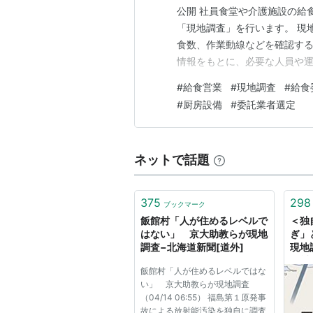
公開 社員食堂や介護施設の給
「現地調査」を行います。 現
食数、作業動線などを確認す
情報をもとに、必要な人員や
台になる工程です。確認が不
#
給食営業
#
現地調査
#
給食
こともあります。 私は給食営
#
厨房設備
#
委託業者選定
託の提案に日常的に関わって
ネットで話題
375
298
ブックマーク
飯館村「人が住めるレベルで
＜独
はない」 京大助教らが現地
ぎ」
調査−北海道新聞[道外]
現地
「封
飯館村「人が住めるレベルではな
い」 京大助教らが現地調査
（04/14 06:55） 福島第１原発事
故による放射能汚染を独自に調査