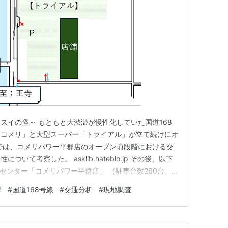
スイの怪～ もともと大渋滞が慢性化していた国道168
「コメリ」と大型スーパー「トライアル」が立て続けにオ
では、コメリパワー平群店のオープン前段階における交
いて考察した。 asklib.hateblo.jp その後、以下
センター「コメリパワー平群店」 （駐車台数260台、賃
パー「スーパーセンタートライアル平群店」 （駐車台数
群
#
国道168号線
#
交通分析
#
現地調査
） あの懸念されていた「大渋滞パニック」は現実となったの