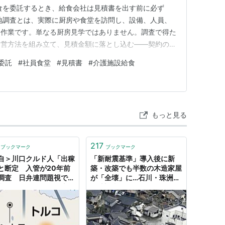
食を委託するとき、給食会社は見積書を出す前に必ず
地調査とは、実際に厨房や食堂を訪問し、設備、人員、
る作業です。単なる厨房見学ではありません。調査で得た
運営方法を組み立て、見積金額に落とし込む——契約の土
十分なまま契約すると、後になって大きな問題に発展する
委託
#
社員食堂
#
見積書
#
介護施設給食
業として、企業給食、社員食堂、介護施設給食、厨房委
きました。今回は、契約前の現地…
もっと見る
217
ブックマーク
ブックマーク
自＞川口クルド人「出稼
「新耐震基準」導入後に新
と断定 入管が20年前
築・改築でも半数の木造家屋
調査 日弁連問題視で
が「全壊」に…石川・珠洲の
印」 「移民」と日本人
現地調査