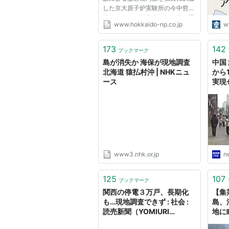
した京大原子炉実験所の今中哲二
助教らによる報告会が１３日、国
www.hokkaido-np.co.jp
w
会内で開かれた。今中氏は、同原
発から北西に２５〜４５キロに位
置する飯館村の一部について「人
173
142
ブックマーク
が住むのに適したレベルではな
島が消失か 海保が現地調査
中国
い...
北海道 猿払村沖 | NHKニュ
から
ース
実現せ
www3.nhk.or.jp
n
125
107
ブックマーク
関西の停電３万戸、長期化
【集
も…現地調査できず : 社会 :
島、
読売新聞（YOMIURI
地に
ONLINE）
めて