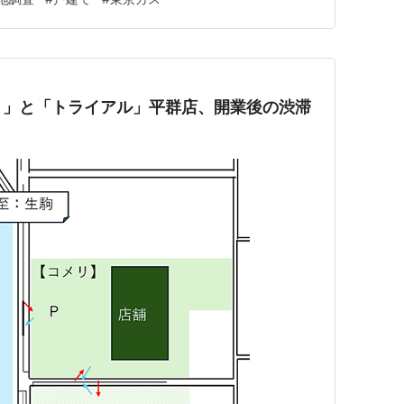
・劣化・影・分電盤・配線経路・足場・搬入経路を現地
映した配置図…
リ」と「トライアル」平群店、開業後の渋滞