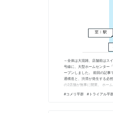
～全体は大混雑、店舗前はスイ
号線に、大型ホームセンター
ープンしました。 前回の記事
通構造と、渋滞が発生する必然性につ
の2店舗が無事に開業。 ホーム
貸面積9,330㎡） 大型スー
#
コメリ平群
#
トライアル平
206台、賃貸面積4,163㎡
か。それとも意…