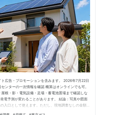
ト広告・プロモーションを含みます。 2026年7月22日
生活センターの一次情報を確認 概算はオンラインでも可。
 屋根・影・電気設備・足場・蓄電池置場まで確認しな
発電予測が変わることがあります。 結論：写真や図面
較の入口として使えます。ただし、現地調査なしの金額だ
ょう。 最初の概算は、予算感や相談先を絞るために使
地調査
#
戸建て
#
東京ガス