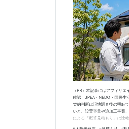
（PR）本記事にはアフィリエイ
確認｜JPEA・NEDO・国民
契約判断は現地調査後の明細で
いと、設置容量や追加工事費、
による「概算見積もり」は比
けで契約を決めるのは避けまし
#
太陽光発電
#
見積もり
#
現