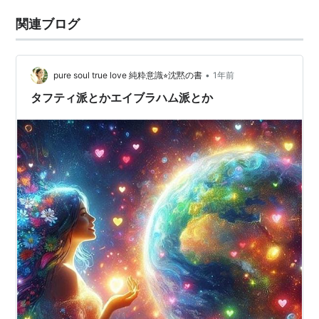
関連ブログ
•
pure soul true love 純粋意識⭐︎沈黙の書
1年前
タフティ派とかエイブラハム派とか