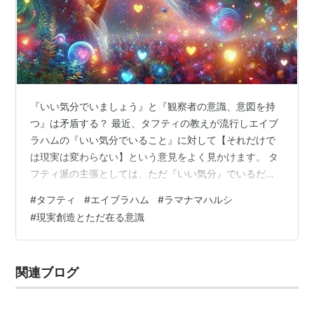
『いい気分でいましょう』と『観察者の意識、意図を持
つ』は矛盾する？ 最近、タフティの教えが流行しエイブ
ラハムの『いい気分でいること』に対して【それだけで
は現実は変わらない】という意見をよく見かけます。 タ
フティ派の主張としては、ただ『いい気分』でいるだけ
では受動的になり現実は変わらない。 だからこそ、意図
#
タフティ
#
エイブラハム
#
ラマナマハルシ
を持ち、意識的に現実を選ぶことが必要だ、というもの
#
現実創造とただ在る意識
です。 そしてエネルギーの流れを活用すること。これ
が、意図の三つ編みに繋がってきます。（エネルギーに
ついては別記事で書きます） 一方でエイブラハムは『気
関連ブログ
分（波動）が現実を創る』と説き、いい気分でいること
が創造の鍵だとしています。 タフティは今、…