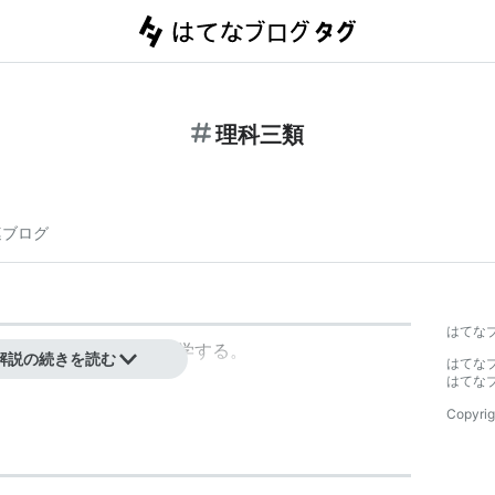
理科三類
連ブログ
はてな
主に医学部医学科へ進学する。
解説の続きを読む
はてな
はてな
Copyrig