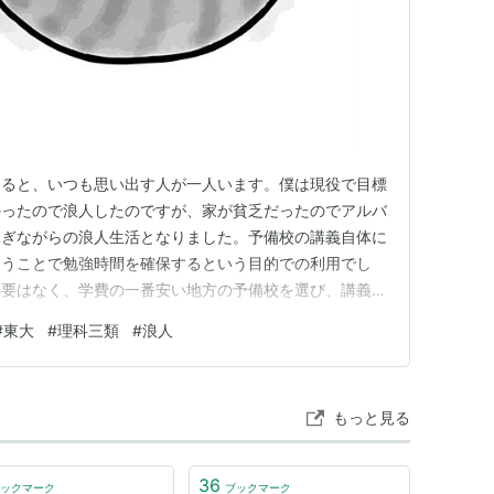
なると、いつも思い出す人が一人います。僕は現役で目標
かったので浪人したのですが、家が貧乏だったのでアルバ
稼ぎながらの浪人生活となりました。予備校の講義自体に
通うことで勉強時間を確保するという目的での利用でし
必要はなく、学費の一番安い地方の予備校を選び、講義中
し、休憩時間や昼食の時間もストイックに勉強し続けてい
#
東大
#
理科三類
#
浪人
からは「変なやつ」って見られていたかもしれませんが、
のです。 その人（男性）は東…
もっと見る
36
ックマーク
ブックマーク