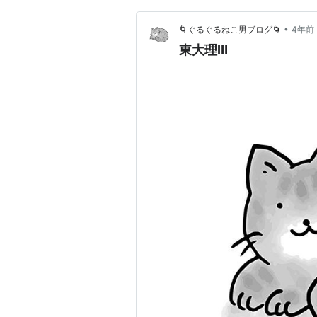
•
🌀ぐるぐるねこ男ブログ🌀
4年前
東大理Ⅲ