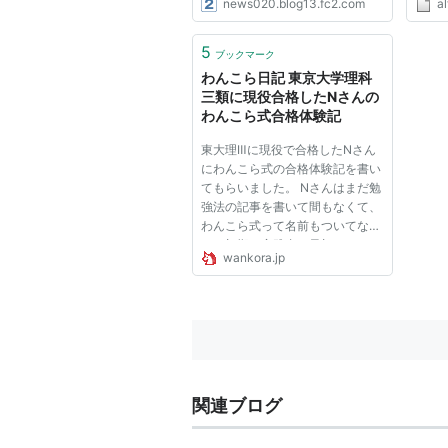
news020.blog13.fc2.com
al
差値 判定(ＡＢＣＤＥ) 駿台東大
ならあ
模試 理Ⅲ
賀県) :
87.2
08:08
5
ブックマーク
A 理
いい 
わんこら日記 東京大学理科
Ⅲ 89.3 A
:2012/
三類に現役合格したNさんの
河合塾東大模試 理Ⅲ...
わんこら式合格体験記
東大理Ⅲに現役で合格したNさん
にわんこら式の合格体験記を書い
てもらいました。 Nさんはまだ勉
強法の記事を書いて間もなくて、
わんこら式って名前もついてなか
った初期の実践者で最初にわんこ
wankora.jp
ら式を見出した人です。 オレは
ウツになる理学部の大学生を減ら
したい意図で書いただけやったか
ら、書いた本人が焦りまくった
か...
関連ブログ