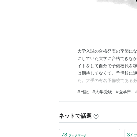
大学入試の合格発表の季節に
にしていた大学に合格できな
イトをして自分で予備校代を
は期待してなくて、予備校に
た。大手の有名予備校である
はずっと自分の問題集で勉強
#
日記
#
大学受験
#
医学部
ました。同じクラスの人たち
僕以上に浮いた存在の人がいた
ネットで話題
78
37
ブックマーク
ブ