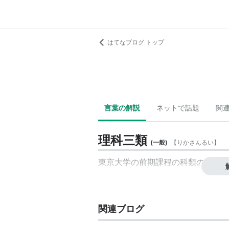
はてなブログ トップ
言葉の解説
ネットで話題
関
理科三類
(
一般
)
【
りかさんるい
】
東京大学の前期課程の科類の一つ。
関連ブログ