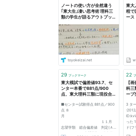
ノートの使い方が全然違う
東大
｢東大生｣凄い思考術 理科三
程で
類の学生が語るアウトプット
ース
の重要性
toyokeizai.net
w
29
22
ブックマーク
東大模試で偏差値93.7、セ
【画
ンター本番で881点/900
科三
点、東大理科三類に現役合格
ープ
の女の子・秋山果穂さん
■センター試験得点 881点／900
3 タ
（画像あり）
点 ８
:2012
月
ID:
１１月
った 
志望学類 総合偏差値 判定(Ａ
ド(フラ
ＢＣＤＥ) 志望学類 総合偏
08:04