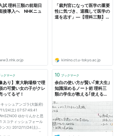
入試 理科三類の前期日
「裁判官になって医学の重要
面接導入へ NHKニュ
性に気づき、退職して医学の
道を志す」―【理科三類】新
入生インタビュー 2018 | キ
ミの東大 高校生・受験生が
東京大学をもっと知るための
サイト
ww3.nhk.or.jp
kimino.ct.u-tokyo.ac.jp
10
ブックマーク
ブックマーク
像あり】東大駒場祭で理
余白の使い方が賢い｢東大生｣
類の可愛い女の子がクレ
知識深めるノート術 理科三
売ってるぞ！
類の学生が教える｢使える知
識｣の習得法
ーキッシュアンゴラ(大阪府)
/11/24(土) 07:57:49.41
kvWnSZNO0 ゆかりんかと思
11 スコティッシュフォール
ンス) :2012/11/24(土)
:08.95 ID:HyPchhnL0 理III