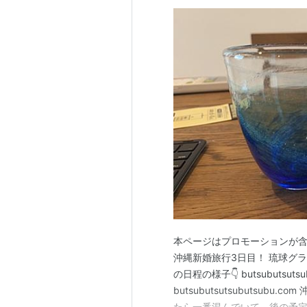
本ページはプロモーションが含
沖縄新婚旅行3日目！ 琉球グラ
の日程の様子👇 butsubutsutsubu
butsubutsutsubutsub
たら一番混んでいて、後の予定