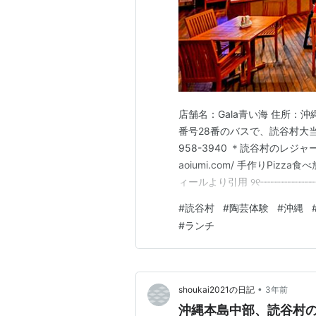
店舗名：Gala青い海 住所：
番号28番のバスで、読谷村大当
958-3940 ＊読谷村のレジャー施
aoiumi.com/ 手作りPiz
ィールより引用 ୨୧┈┈┈┈┈┈┈┈
へ！＊ こんにちは。 沖縄本島
#
読谷村
#
陶芸体験
#
沖縄
日が続いておりますが、皆様い
#
ランチ
•
shoukai2021の日記
3年前
沖縄本島中部、読谷村の