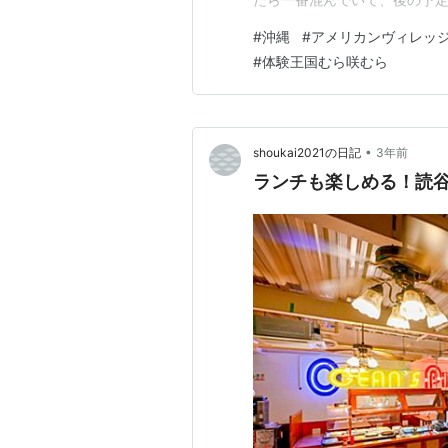
3日目は琉球グラス作りをしに
#
沖縄
#
アメリカンヴィレッ
り体験もできる思い出作りにぴ
#
体験王国むら咲むら
•
shoukai2021の日記
3年前
ランチも楽しめる！読谷