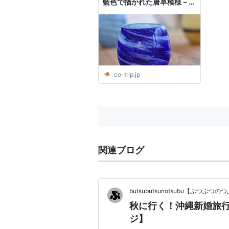
藍色で描かれた唐草模様－
｜ ことりっぷ
co-trip.jp
関連ブログ
butsubutsunotsubu【ぶつぶつの
秋に行く！沖縄新婚旅行
ジ】