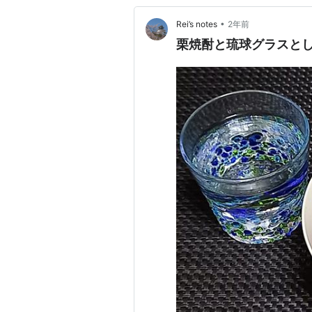
•
Rei’s notes
2年前
栗焼酎と琉球グラスと