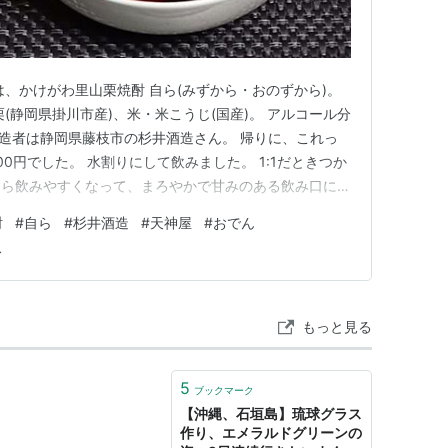
は、かけがわ里山栗焼酎 自ら(みずから・おのずから)。
(静岡県掛川市産)、米・米こうじ(国産)。 アルコール分
。 製造者は静岡県藤枝市の杉井酒造さん。 帰りに、これっ
00円でした。 水割りにして飲みました。 1:1だときつか
たら飲みやすくなって、まろやかで甘みのある飲み口にな
グラスは琉球グラス。 琉球ガラス てぃだ工房さんのロッ
酎
#
自ら
#
杉井酒造
#
天神屋
#
おでん
彩堂で買ってきました。 2,310円(税込)でした。 透明
ス
もっと見る
5
ブックマーク
【沖縄、石垣島】琉球グラス
作り、エメラルドグリーンの