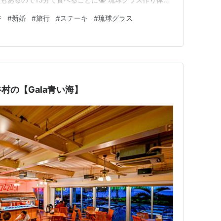
体験王国むら咲むらへ 他にもシーサーの色付けや黒糖作
ジ
#
新婚
#
旅行
#
ステーキ
#
琉球グラス
ったりな施設です。 ⚠…
村の【Gala青い海】