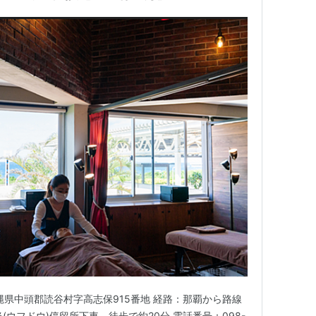
沖縄県中頭郡読谷村字高志保915番地 経路：那覇から路線
(ウフドウ)停留所下車、徒歩で約20分 電話番号：098-