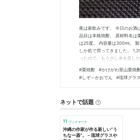
夜は家飲みです。 今日のお酒
品目は本格焼酎。 原材料名は栗
は25度。 内容量は300ml
しか処で買ってきました。 1,2
ったので、もう少し水を足し
りました。 ちなみに使用した
#
栗焼酎
#
かけがわ里山栗焼
クグラス。 和の生活雑貨店 四季
#
しぞ～かおでん
#
琉球グラ
なガ…
ネットで話題
11
ブックマーク
沖縄の作家が作る新しい“う
ちなー器”。－琉球グラスや