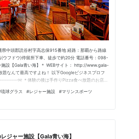
沖縄県中頭郡読谷村字高志保915番地 経路：那覇から路線
(ウフドウ)停留所下車、徒歩で約20分 電話番号：098-
設【Gala青い海】＊ WEBサイト： http://www.gala-
za食べ放題なんて最高ですよね！ 以下Googleビジネスプロフ
┈┈┈┈┈┈┈┈┈୨୧ ＊体験の後は手作りPizza食べ放題のお店
中部、読谷村のレジャー施設【Gala青い海】です🌊 暑い
#
琉球グラス
#
レジャー施設
#
マリンスポーツ
…
レジャー施設【Gala青い海】