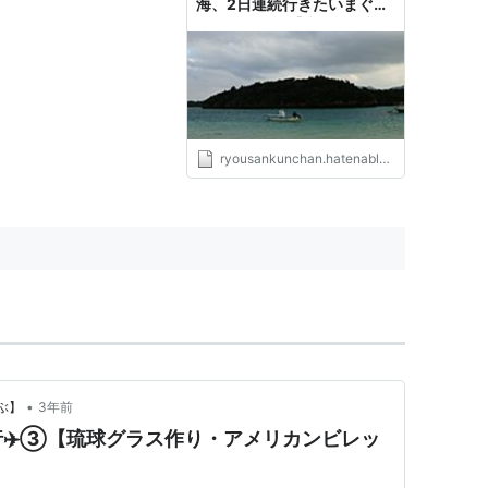
海、2日連続行きたいまぐろ
の『ひとし』【夫婦旅回顧
録】 - 雪とユキ 一姫二太郎
の父やらせてもろてます
ryousankunchan.hatenablog.com
•
つぶ】
3年前
✈️③【琉球グラス作り・アメリカンビレッ