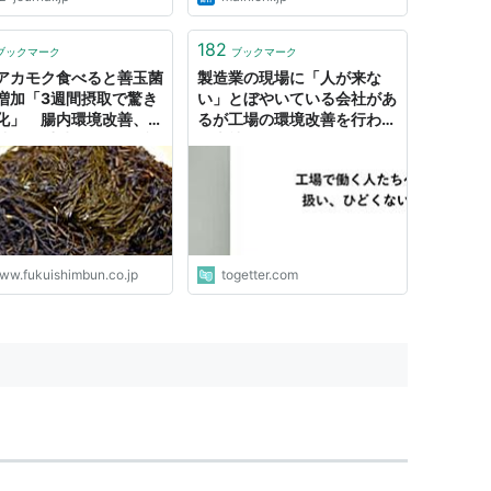
182
ブックマーク
ブックマーク
アカモク食べると善玉菌
製造業の現場に「人が来な
増加「3週間摂取で驚き
い」とぼやいている会社があ
化」 腸内環境改善、便
るが工場の環境改善を行わず
消や体重減った人も…福
に本社ばかり綺麗にしている
立大特命教授が発表 | 医
ところがかなりあるので製造
会 | 福井のニュース | 福
業は衰退する
ONLINE
ww.fukuishimbun.co.jp
togetter.com