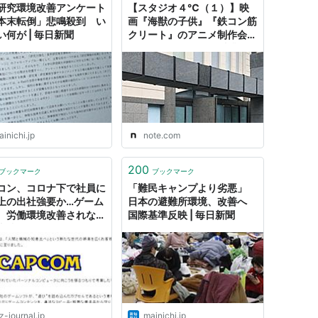
研究環境改善アンケート
【スタジオ４℃（１）】映
本末転倒」悲鳴殺到 い
画『海獣の子供』『鉄コン筋
い何が | 毎日新聞
クリート』のアニメ制作会社
「スタジオ４℃」で残業代
未払い・労働環境改善を巡っ
て団体交渉｜総合サポートユ
ニオン
inichi.jp
note.com
200
ブックマーク
ブックマーク
コン、コロナ下で社員に
「難民キャンプより劣悪」
上の出社強要か…ゲーム
日本の避難所環境、改善へ
、労働環境改善されない
国際基準反映 | 毎日新聞
事情
z-journal.jp
mainichi.jp