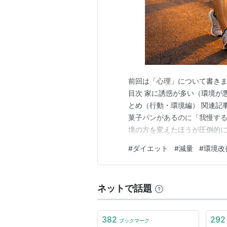
前回は「心理」について書きま
目次 家に誘惑が多い（環境が
とめ（行動・環境編） 関連記
菓子パンがあるのに「我慢する
境の方を変えたほうが圧倒的に
買いに行く必要があるというハ
#
ダイエット
#
減量
#
環境改
に食べられる"減量食"を用意
菓子などを調べておく 環境を
ネットで話題
382
292
ブックマーク