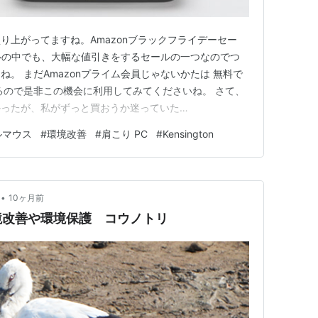
り上がってますね。Amazonブラックフライデーセー
ールの中でも、大幅な値引きをするセールの一つなのでつ
。 まだAmazonプライム会員じゃないかたは 無料で
るので是非この機会に利用してみてくださいね。 さて、
かったが、私がずっと買おうか迷っていた
のマウスの後継機が発売される。 「Expert Mouse
ルマウス
#
環境改善
#
肩こり PC
#
Kensington
on Trackball」は、2016年発売の「Expert Mou…
•
10ヶ月前
境改善や環境保護 コウノトリ