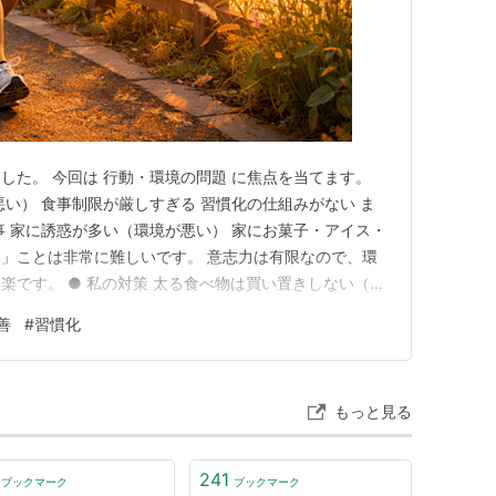
した。 今回は 行動・環境の問題 に焦点を当てます。
悪い） 食事制限が厳しすぎる 習慣化の仕組みがない ま
事 家に誘惑が多い（環境が悪い） 家にお菓子・アイス・
」ことは非常に難しいです。 意志力は有限なので、環
楽です。 ● 私の対策 太る食べ物は買い置きしない（＝
ードルを作る） プロテイン・ヨーグルトは常備（手軽
善
#
習慣化
） ダイエット中でも食べられる比較的カロリーの低いお
整えると…
もっと見る
241
ブックマーク
ブックマーク