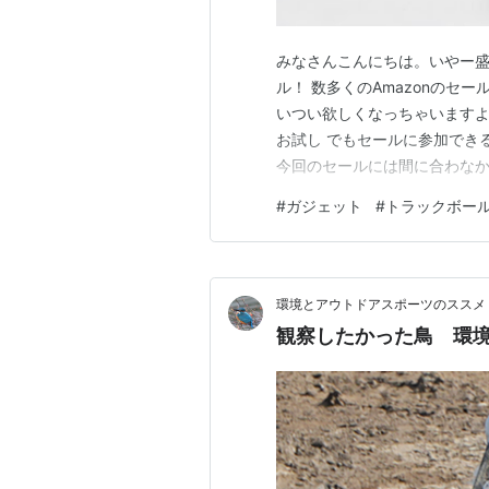
みなさんこんにちは。いやー盛
ル！ 数多くのAmazonのセ
いつい欲しくなっちゃいますよね
お試し でもセールに参加でき
今回のセールには間に合わな
Kensington（ケンジントン）
#
ガジェット
#
トラックボー
TB800 EQ Multi-Connecti
環境とアウトドアスポーツのススメ
観察したかった鳥 環