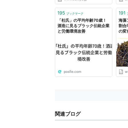
195
191
ブックマーク
「杜氏」の平均年齢70歳！
海藻
酒造に見るブラック伝統企業
割合
と労働環境改善
の変
秘解
井県
療,社
井新聞
posfie.com
w
関連ブログ