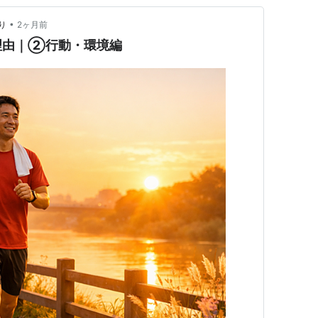
•
り
2ヶ月前
理由｜②行動・環境編