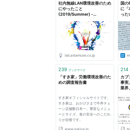
社内無線LAN環境改善のため
国の
にやったこと
に「
(2019/Summer) -
った
astamuse Lab
lab.astamuse.co.jp
ma
239
214
ブックマーク
「すき家」労働環境改善のた
カプ
めの調査報告書
事実
業界
特殊
すき家オフィシャルサイトです。
すき家は、おかげさまで牛丼チェ
ーン店舗数日本一。豊富なメニュ
ーとサイズ、食の安全へのこだわ
りが自慢です。
www.sukiya.jp
bi