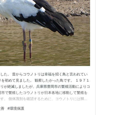
した。 昔からコウノトリは幸福を招く鳥と言われてい
リを初めて見ました。 観察したかった鳥です。 １９７１
トリが絶滅しましたが、兵庫県豊岡市の繁殖活動によりコ
岡市で繁殖したコウノトリが日本各地に移動して繁殖を
す。 個体識別を確認するために、コウノトリには脚冠
リを脅さぬように、６００ｍｍのレンズでかなり離れて
改善
#
環境保護
ングを行い拡大しています。 コウノトリやクロツラヘラ