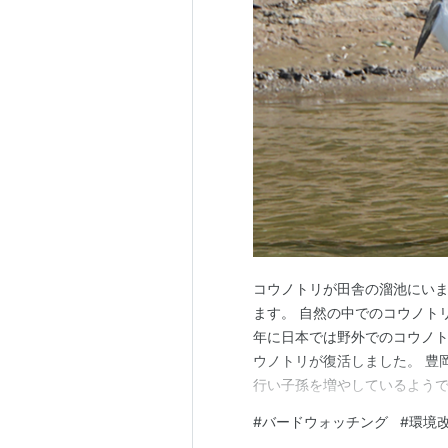
コウノトリが田舎の溜池にいま
ます。 自然の中でのコウノト
年に日本では野外でのコウノ
ウノトリが復活しました。 豊
行い子孫を増やしているようで
が付いていました。 コウノト
#
バードウォッチング
#
環境
撮影しました。 写真はトリミ