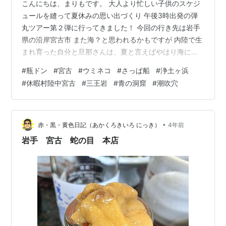
こんにちは、まりもです。 大人より忙しい子供のスケジ
ュールを縫って夏休みの思い出づくり 午後3時出発の弾
丸ツアー第２弾に行ってきました！ 今回の行き先は岩手
県の沿岸宮古市 また海？と思われるかもですが 内陸で生
まれ育った自分と旦那さんは、夏と言えばやはり海に憧
れるのです！ 夕方宮古に到着。 涼しい時間帯に、まずは
#
瓶ドン
#
宮古
#
ウミネコ
#
さっぱ船
#
浄土ヶ浜
宿の近くの天然記念物「潮吹穴」を見に行きます。 潮吹
#
休暇村陸中宮古
#
三王岩
#
青の洞窟
#
潮吹穴
穴への遊歩道を進んでいくと、海の向こうに「日出島」
が見えてきました。 絶滅危惧種のウミツバメの集団営巣
地になっていて、上陸禁止の無人島だそうです。 潮吹穴
の展望台からの眺め どおんと岩に波が打ちつけると、日
•
赤・黒・黄色日記（あかくろきいろ にっき）
4年前
出島をバックに海水が地上に吹…
岩手 宮古 蛇の目 本店