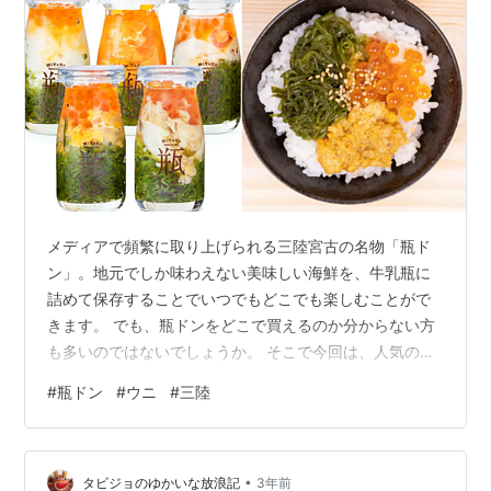
メディアで頻繁に取り上げられる三陸宮古の名物「瓶ド
ン」。地元でしか味わえない美味しい海鮮を、牛乳瓶に
詰めて保存することでいつでもどこでも楽しむことがで
きます。 でも、瓶ドンをどこで買えるのか分からない方
も多いのではないでしょうか。 そこで今回は、人気の瓶
ドンをお取り寄せできる通販サイト「ハチイチ商店」を
#
瓶ドン
#
ウニ
#
三陸
ご紹介します。 三陸で牛乳瓶にウニが入っているのは普
通の光景ですが、初めて見る方はどうやって食べたら良
いか迷いますよね。実は瓶ドンの中の海産物は、ご飯の
•
上にかけるだけで海鮮丼になるという優れものなんで
タビジョのゆかいな放浪記
3年前