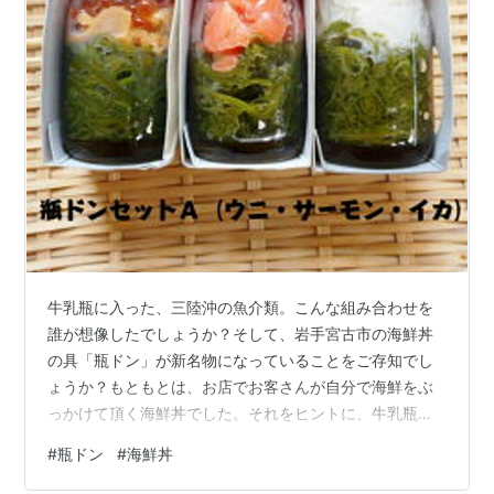
牛乳瓶に入った、三陸沖の魚介類。こんな組み合わせを
誰が想像したでしょうか？そして、岩手宮古市の海鮮丼
の具「瓶ドン」が新名物になっていることをご存知でし
ょうか？もともとは、お店でお客さんが自分で海鮮をぶ
っかけて頂く海鮮丼でした。それをヒントに、牛乳瓶に
ぶっこんでみたのがこちらの「瓶ドン」です。なぜ、牛
#
瓶ドン
#
海鮮丼
乳瓶なのか、そこに牛乳瓶があったからとのことです。
山の原理と同じですね。でも、牛乳と海鮮は絶対合わな