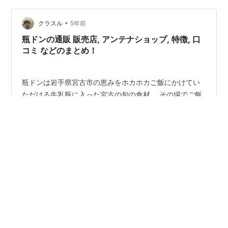
い気がします・・・。 手順は、こうです。お店の人が、
•
美味しい海鮮丼の具を牛乳瓶にぶっこみます。そして、
クラスル
5年前
冷凍。ここが大事です。食べたい時に、食べられるため
瓶ドンの通販 販売店, アンテナショップ, 特徴, 口
には、冷凍技術が大事ですね。そして、あなたの下へ…
コミ などのまとめ！