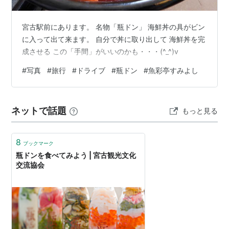
宮古駅前にあります。 名物「瓶ドン」 海鮮丼の具がビン
に入って出て来ます。 自分で丼に取り出して 海鮮丼を完
成させる この「手間」がいいのかも・・・(^_^)v
#
写真
#
旅行
#
ドライブ
#
瓶ドン
#
魚彩亭すみよし
ネットで話題
もっと見る
8
ブックマーク
瓶ドンを食べてみよう | 宮古観光文化
交流協会