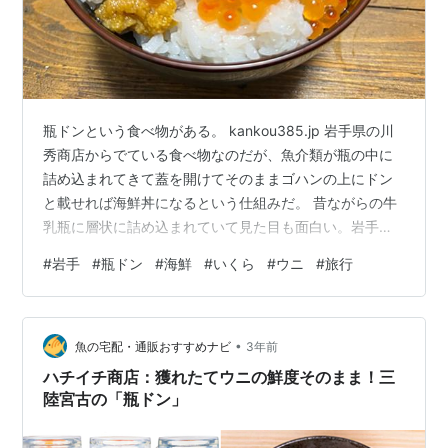
瓶ドンという食べ物がある。 kankou385.jp 岩手県の川
秀商店からでている食べ物なのだが、魚介類が瓶の中に
詰め込まれてきて蓋を開けてそのままゴハンの上にドン
と載せれば海鮮丼になるという仕組みだ。 昔ながらの牛
乳瓶に層状に詰め込まれていて見た目も面白い。岩手に
旅行に行った際にお土産として売られていたので買って
#
岩手
#
瓶ドン
#
海鮮
#
いくら
#
ウニ
#
旅行
みたら美味しかったのだ。 目にも美味しく、食べても美
味しい。
•
魚の宅配・通販おすすめナビ
3年前
ハチイチ商店：獲れたてウニの鮮度そのまま！三
陸宮古の「瓶ドン」