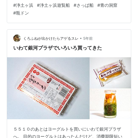
入場は無料です 三陸復興国立公園全体の自然環境などに
#
浄土ヶ浜
#
浄土ヶ浜遊覧船
#
さっぱ船
#
青の洞窟
ついてパネル展示がされています 浄土ヶ浜は宮古湾に突
#
瓶ドン
き出したつぼみのような形の小さな半島の先端にありま
す 宮古湾と言えば…(*^^*) 土方歳三ファンにはおなじみ
宮古湾海戦の舞台です 新政府軍の最新鋭装甲艦「甲鉄」
を奪おうと 接舷して甲板へと斬り込んだ「アボルダージ
•
くろふねが出かけたらアゲるスレ
5年前
ュ作戦✨」はその…
いわて銀河プラザでいろいろ買ってきた
５５１０のあとはヨーグルトを買いにいわて銀河プラザ
へ。 目的のヨーグルトはあったんだけど、消費期限短い