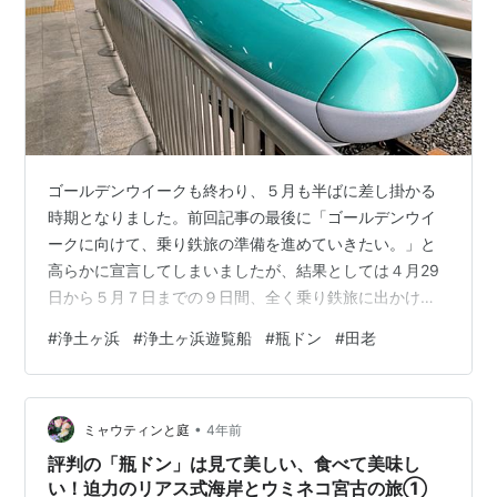
ゴールデンウイークも終わり、５月も半ばに差し掛かる
時期となりました。前回記事の最後に「ゴールデンウイ
ークに向けて、乗り鉄旅の準備を進めていきたい。」と
高らかに宣言してしまいましたが、結果としては４月29
日から５月７日までの９日間、全く乗り鉄旅に出かける
ことはありませんでした。その理由としては、４月上旬
#
浄土ヶ浜
#
浄土ヶ浜遊覧船
#
瓶ドン
#
田老
に引き続き、再び体調を崩してしまったからです😢。前
回は主に微熱と身体のだるさといった症状に悩まされ、
仕事を休まざるを得ない状態でした。今回はそこまでキ
•
ツいものではないものの、鈍い頭痛が時折発生してなか
ミャウティンと庭
4年前
なか治まらず、また、何となく身体に力が入らないよう
評判の「瓶ドン」は見て美しい、食べて美味し
な感じが続いたので、連休期間中は大事をとって休養…
い！迫力のリアス式海岸とウミネコ宮古の旅①