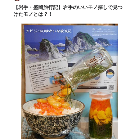
す。 手軽に地元の味を楽しめる瓶ドンを、一度お取り寄
【岩手・盛岡旅行記】岩手のいいモノ探しで見つ
せしてみてはいかがでしょうか。 ハチイチ商店…
けたモノとは？！