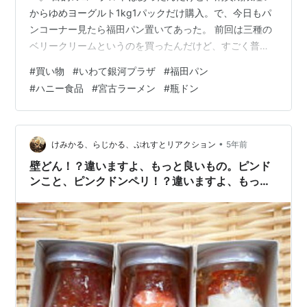
からゆめヨーグルト1kg1パックだけ購入。で、今日もパ
ンコーナー見たら福田パン置いてあった。 前回は三種の
ベリークリームというのを買ったんだけど、すごく普
通。 とくに売れるような味ではなかったんだけど、もし
#
買い物
#
いわて銀河プラザ
#
福田パン
かするとチョイスした味が悪かったのかもしれない！と
#
ハニー食品
#
宮古ラーメン
#
瓶ドン
思い、本店で売れている味に合わせてあんバターサンド
を購入。 ・・・まあ、普通の味ですね。どう考えても大
きさ意外売れる要素ないし、やっぱり本店で手で作って
いるものとは違うんだろうなあ（たぶん）。 ちょうど「
•
けみかる、らじかる、ぷれすとリアクション
5年前
三陸・宮古市まるごと観光物産展」とい…
壁どん！？違いますよ、もっと良いもの。ピンド
ンこと、ピンクドンペリ！？違いますよ、もっと
イイもの💛