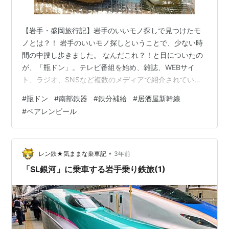
【岩手・盛岡旅行記】岩手のいいモノ探しで見つけたモ
ノとは？！ 岩手のいいモノ探しということで、少ない時
間の中捜し歩きました。 なんだこれ？！と目についたの
が、「瓶ドン」。テレビ番組を始め、雑誌、WEBサイ
ト、ラジオ、SNSなど複数のメディアで紹介されていた
そうですが、スミマセン、初めて知りました(^-^; そんな
#
瓶ドン
#
南部鉄器
#
鉄分補給
#
居酒屋新幹線
私のような人の為に説明しますと、瓶ドンとは、三陸が
#
ベアレンビール
誇る”宮古の恵み”を、昔懐かしい牛乳瓶に詰め込んだ海鮮
丼です。様々な食材による色とりどりの層を織りなす美
しい見た目と、自分で盛り付けるという楽しさを兼ね備
えた、新しいスタイルのご当地丼なのです。獲れたての
•
レン鉄★気ままな乗車記
3年前
ウニを、滅菌処理を行った海水と一…
「SL銀河」に乗車する岩手乗り鉄旅(1)