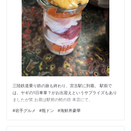
三陸鉄道乗り鉄の旅も終わり、宮古駅に到着。 駅前で
は、ヤギの1日車掌？がお出迎えというサプライズもあり
ましたが笑 お昼は駅前の蛇の目 本店にて。
#
岩手グルメ
#
瓶ドン
#
海鮮丼豪華