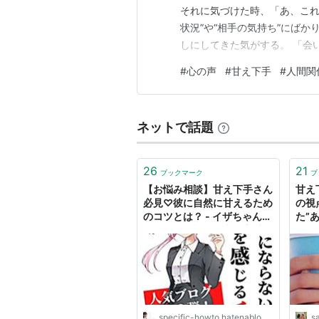
それに気づけた時、「あ、これ
状況”や“相手の気持ち”にば
しにしてきた気がする。 「会
が、 今の私にはとても大きな
#
心の声
#
甘え下手
#
人間関
たいのに、会うと素直に甘えら
お母さんを目の前にすると自分
ネットで話題
26
21
ブックマーク
ブ
【お悩み相談】甘え下手さん
甘え
必見♡彼に自然に甘えるため
の視
のコツとは？ - イザちゃんの
た”あ
気まぐれ日記 - 仕事も恋愛も
WO
頑張る人を応援したい♪
specific-howto.hatenablog.com
sa