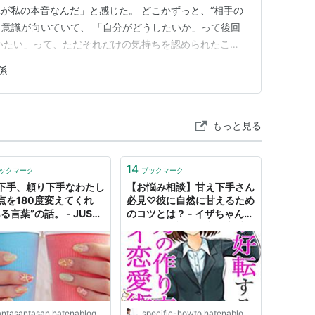
が私の本音なんだ」と感じた。 どこかずっと、“相手の
かり意識が向いていて、 「自分がどうしたいか」って後回
いたい」って、ただそれだけの気持ちを認められたこと
前進だった。 でも、素直になれない。それがつらい 会い
係
れない。 一緒に過ごすと、どこか気を遣ってしまう。
の感情が出せ…
もっと見る
14
ックマーク
ブックマーク
下手、頼り下手なわたし
【お悩み相談】甘え下手さん
点を180度変えてくれ
必見♡彼に自然に甘えるため
る言葉”の話。 - JUST
のコツとは？ - イザちゃんの
MEN
気まぐれ日記 - 仕事も恋愛も
頑張る人を応援したい♪
ntasantasan.hatenablog.com
specific-howto.hatenablog.com