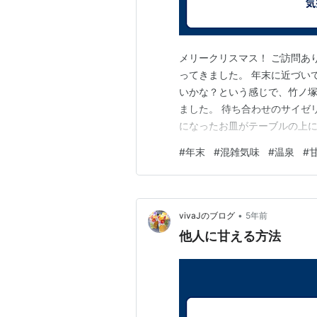
メリークリスマス！ ご訪問あ
ってきました。 年末に近づい
いかな？という感じで、竹ノ塚
ました。 待ち合わせのサイゼ
になったお皿がテーブルの上に
系の物ではなかったのでしょう
#
年末
#
混雑気味
#
温泉
#
どでしたが、お店を出たのは午
間でした。 歩きで来ていた友
•
vivaJのブログ
5年前
他人に甘える方法