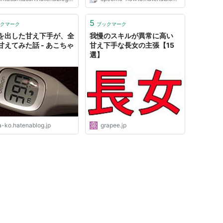
5
クマーク
ブックマーク
を出した甘え下手が、全
我慢のスキルが異常に高い
甘えてみた話 - あこちゃ
甘え下手な長女の主張【15
選】
a-ko.hatenablog.jp
grapee.jp