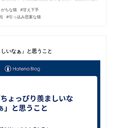
その理由とは… ご覧の通り‼︎ カイくんがナデナデさせてくれるよ
しがちな猫
#
甘え下手
近、僕が帰ってくると階段で待っているカイくん。 しっ
戦
#
引っ込み思案な猫
て…
前
ましいなぁ」と思うこと