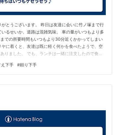
りがとうございます。 昨日は友達に会いに竹ノ塚まで行
ているせいか、道路は混雑気味。 車の量がいつもより多
までの所要時間もいつもより30分近くかかってしまい
リヤに着くと、友達は既に軽く何かを食べたようで、空
ありました。 でも、ランチは一緒に注文したので食事
ね。 タロット占いや心理カウンセリングの話がほとん
甘え下手
#
頼り下手
後2時半を過ぎていたので、3時間を少し過ぎた滞在時
達は駐車場に停めてある…