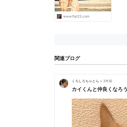
www.flat23.com
関連ブログ
•
くろしろちゃとら
3年前
カイくんと仲良くなろう大