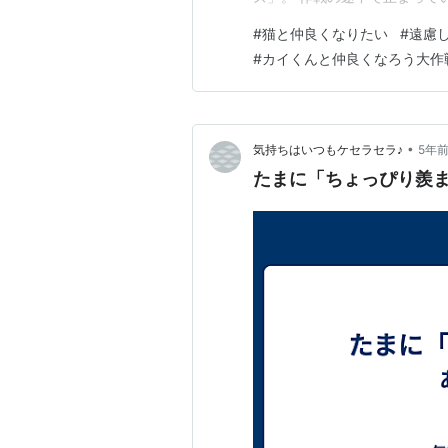
こちら↓ goushi.blog 
#
猫と仲良くなりたい
#
遠慮
うになったからです！ ここ最
#
カイくんと仲良くなろう大作
ぽの付け根あたりをポンポンし
•
気持ちはいつもケセラセラ♪
5年
たまに「ちょっぴり羨