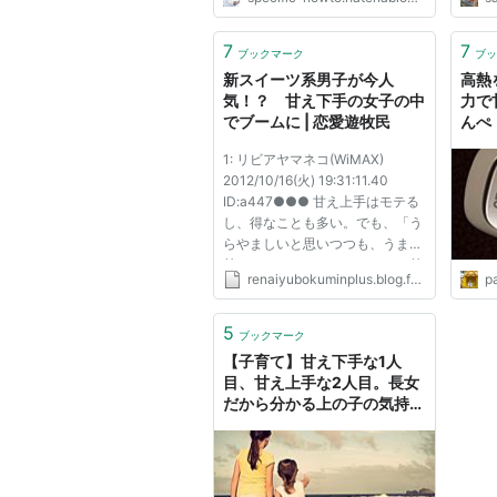
7
7
ブックマーク
ブッ
新スイーツ系男子が今人
高熱
気！？ 甘え下手の女子の中
力で
でブームに | 恋愛遊牧民
んぺ
1: リビアヤマネコ(WiMAX)
2012/10/16(火) 19:31:11.40
ID:a447●●● 甘え上手はモテる
し、得なことも多い。でも、「う
らやましいと思いつつも、うまく
甘えることができない」という甘
renaiyubokuminplus.blog.fc2.com
p
え下手な女子たち。 仕事もプラ
イベートも1人で頑張りすぎて、
どうやって甘えていいのかわから
5
ブックマーク
なくなっているのです。しかし、
【子育て】甘え下手な1人
そんな彼女...
目、甘え上手な2人目。長女
だから分かる上の子の気持
ち。