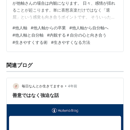
が他軸さんの場合は内観になります。 日々、感情が揺れ
ることが起こります。単に喜怒哀楽だけではなく「退
屈」という感覚も向き合うポイントです。 そういったこ
とに、ひとつひとつ向き合っていきます。 始めは感覚を
#
他人軸
#
他人軸からの卒業
#
他人軸から自分軸へ
つかむのに少し苦労するかもしれません。 だけどとにか
#
他人軸と自分軸
#
内観する＃自分の心と向き合う
く向き合いを続けると、「ここ」っていうポイントに辿
#
生きやすくする術
#
生きやすくなる方法
り着きます。 必ず自分で分かります。ですので、その感
覚がピンとこない場合はまだ辿っていく必要がありま
す。 私は「腑に落ちる」という言葉がぴったりですが、
関連ブログ
他には「ほっこりする」とおっしゃる方や「…
•
毎日なんとか生きてます☺︎
4年前
善意ではなく強迫な話