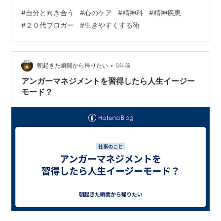
ングは私のiPhoneのメモから来ています。 私の異動に関
#
自分と向き合う
#
心のケア
#
精神科
#
精神疾患
しての会議が行われていた時、「私は一人でも会議した
#
２０代ブロガー
#
生きやすくする術
るわ」とムキになっていた当時の私。かわいいです。
（ひとり の部分が寂しく見えて仕方ない。（笑） 頭の中
整理シリーズとして、ひとり会議、続けていきます！ 揺
れる自分と付き合っていけばいい 自分なりの術をもつ 恩
•
朝起きた瞬間から帰りたい
6年前
を、忘れない まと…
アンガーマネジメントを習得したら人生イージー
モード？