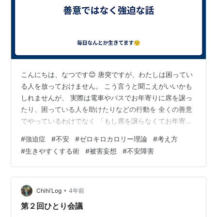
こんにちは、なつです😊 唐突ですが、わたしは困ってい
る人を放っておけません。 こう言うと聞こえがいいかも
しれませんが、 実際は電車やバスでお年寄りに席を譲っ
たり、困っている人を助けたりなどの行動を 全くの善意
でやっているわけでなく 「もし席を譲らなくてお年寄り
が転んでわたしのせいにされたらどうしよう」 「この人
#
強迫症
#
不安
#
ゼロキロカロリー理論
#
考え方
を今助けないことで後々何かあって恨まれたらどうしよ
#
生きやすくする術
#
被害妄想
#
不安障害
う」 という一種の不安・強迫・被害妄想で行動していま
す。 特に電車は恐怖で（電車通勤なのに）なるべく座ら
ず立つようにしていますし、ドア横に立っている時で
も、お年寄りやベビーカーが近くに来ると譲らなければ
•
Chihi’Log
4年前
ならない （ドア横は吊り革などに掴ま…
第２回ひとり会議