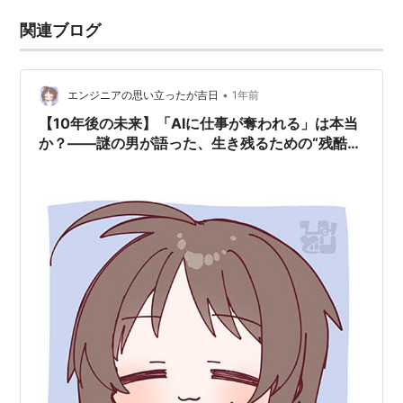
関連ブログ
•
エンジニアの思い立ったが吉日
1年前
【10年後の未来】「AIに仕事が奪われる」は本当
か？――謎の男が語った、生き残るための“残酷な
真実”と“唯一の希望”