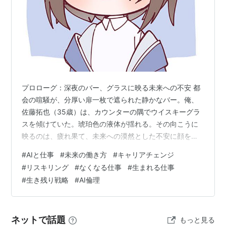
プロローグ：深夜のバー、グラスに映る未来への不安 都
会の喧騒が、分厚い扉一枚で遮られた静かなバー。俺、
佐藤拓也（35歳）は、カウンターの隅でウイスキーグラ
スを傾けていた。琥珀色の液体が揺れる。その向こうに
映るのは、疲れ果て、未来への漠然とした不安に顔を曇
らせた、しがない営業マンの姿だ。 『AIによる業務効率
#
AIと仕事
#
未来の働き方
#
キャリアチェンジ
化プロジェクト、来期より始動』 今日、社内通達で流れ
#
リスキリング
#
なくなる仕事
#
生まれる仕事
てきたその一文が、鉛のように俺の胃に沈んでいた。効
#
生き残り戦略
#
AI倫理
率化。それは聞こえはいいが、要するに「人のいらない
仕事」を洗い出すということだ。俺の仕事は？毎日汗を
かき、頭を下げ、顧客との関係構築に奔走してきたこの
ネットで話題
もっと見る
営業という仕事は、果たして「人にしかでき…