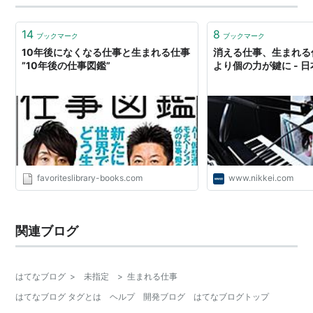
14
8
ブックマーク
ブックマーク
10年後になくなる仕事と生まれる仕事
消える仕事、生まれる
”10年後の仕事図鑑”
より個の力が鍵に - 
favoriteslibrary-books.com
www.nikkei.com
関連ブログ
はてなブログ
>
未指定
>
生まれる仕事
はてなブログ タグとは
ヘルプ
開発ブログ
はてなブログトップ