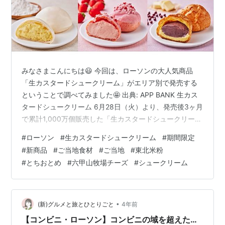
みなさまこんにちは😃 今回は、ローソンの大人気商品
「生カスタードシュークリーム」がエリア別で発売する
ということで調べてみました🤩 出典: APP BANK 生カス
タードシュークリーム 6月28日（火）より、発売後3ヶ月
で累計1,000万個販売した「生カスタードシュークリー
ム」を、全国8つのエリアのご当地食材でアレンジし、各
#
ローソン
#
生カスタードシュークリーム
#
期間限定
エリア別に発売します✨ そしてなんと！Ponta会員のお
#
新商品
#
ご当地食材
#
ご当地
#
東北米粉
客様に対し、メールにてお客様アンケートをエリア別に
#
とちおとめ
#
六甲山牧場チーズ
#
シュークリーム
実施し、総合満足度が最も高かったものを9月6日（火）
に全国発売するんだそう！！ これは楽しみですね😆 8つ
全て気になりますが、個人的に気になる3つをピックアッ
プ！ 東北米…
•
(新)グルメと旅とひとりごと
4年前
【コンビニ・ローソン】コンビニの域を超えた…