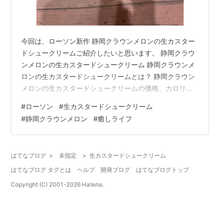
今回は、ローソン新作 静岡クラウンメロンの生カスター
ドシュークリームご紹介したいと思います。 静岡クラウ
ンメロンの生カスタードシュークリーム 静岡クラウンメ
ロンの生カスタードシュークリームとは？ 静岡クラウン
メロンの生カスタードシュークリームの価格、カロリー
は？ 実食レビュー 静岡クラウンメロンの生カスタードシ
#
ローソン
#
生カスタードシュークリーム
ュークリーム 静岡クラウンメロンの生カスタードシュー
#
静岡クラウンメロン
#
癒しライフ
クリームとは？ 「プレミアムエッグ」を使用した生カス
タードクリームと、静岡クラウンメロンピュ—レ入りの
メロンクリームをシューパフに充填しました。 （公式ホ
はてなブログ
>
未指定
>
生カスタードシュークリーム
ームページより） 6月28日発売の新商品です。今週は生
はてなブログ タグとは
ヘルプ
開発ブログ
はてなブログトップ
カスタードシュークリームが地…
Copyright (C) 2001-
2026
Hatena.