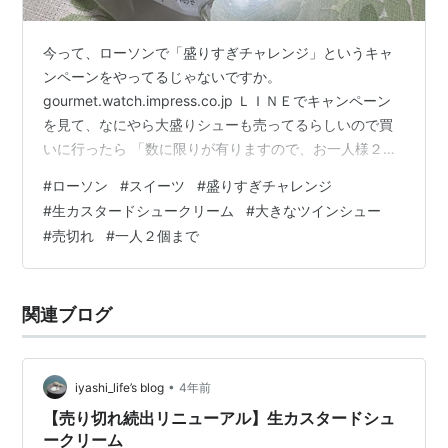
今って、ローソンで「盛りすぎチャレンジ」というキャ
ンペーンをやってるじゃないですか。
gourmet.watch.impress.co.jp ＬＩＮＥでキャンペーン
を見て、なにやら大盛りシューも売ってるらしいので買
いに行ったら 「数に限りが有りますので、お一人様２個
まで」 と張り紙が有ったので ２個買ってきたけど。。。
#
ローソン
#
スイーツ
#
盛りすぎチャレンジ
んん？？？ んんんん？？？？？？ これって、何時ものじ
#
生カスタードシュークリーム
#
大きなツインシュー
ゃない？でもコレ以外にシューは無かったけど。。。
#
売切れ
#
一人２個まで
で、検索すると やっぱり違ってました（ーー；） 「盛り
すぎ！ 生カスタードシュークリーム」 が正解でし
た。・・・無かったよ？張り紙は有ったけど。。。 え？
関連ブログ
たった２日間で売り切…
•
iyashi_life’s blog
4年前
【売り切れ続出リニューアル】生カスタードシュ
ークリーム