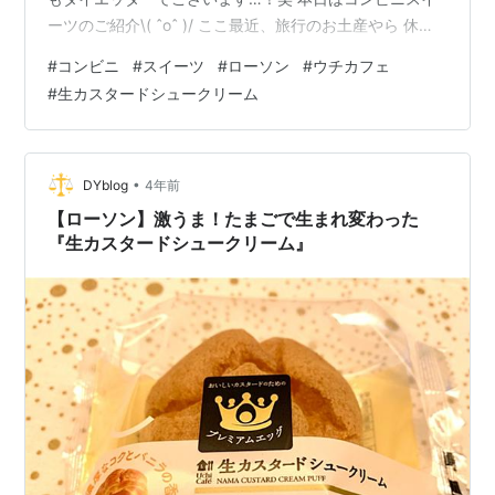
ーツのご紹介\( ˆoˆ )/ ここ最近、旅行のお土産やら 休日
出かけた際にお持ち帰りしてきた スイーツやらで 完全に
#
コンビニ
#
スイーツ
#
ローソン
#
ウチカフェ
我が家がお菓子の家と化しておりまして コンビニスイー
#
生カスタードシュークリーム
ツは自粛しておりました(￣▽￣;) でもでも！ ローソンさ
んの前を通ったら 生カスタードシュークリーム！ 生カス
タードシュークリーム！！！ って… まるでわたしを 呼ん
でいるかのようだったのです(´；Д；…
•
DYblog
4年前
【ローソン】激うま！たまごで生まれ変わった
『生カスタードシュークリーム』