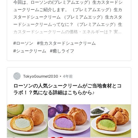
今回は、ローソンの(プレミアムエッグ）生カスタードシ
ュークリームご紹介します。 （プレミアムエッグ）生カ
スタードシュークリーム （プレミアムエッグ）生カスタ
ードシュークリームってなに？ （プレミアムエッグ）生
カスタードシュークリームの価格・エネルギーは？ 実食
（プレミアムエッグ）生カスタードシュークリーム （プ
#
ローソン
#
生カスタードシュークリーム
レミアムエッグ）生カスタードシュークリームってな
#
シュークリーム
#
癒しライフ
に？ カスタードを堪能できるシュークリーム。 （公式
H.Pより） 「カスタードは、たまごで生まれ変わる。」
と称して２０２２年３月に発売されると２７日間でなん
と７００万個を突破して品切れ続出となった「生カスタ
•
TokyoGourmet2030
4年前
ードシュークリーム」がリニューア…
ローソンの人気シュークリームがご当地食材とコ
ラボ！？気になる詳細はこちらから♪