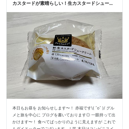
カスタードが素晴らしい！生カスタードシューク
リーム(連続更新475日目)
本日もお昼を お知らせします〜！ 赤福です\( ˆoˆ )/ グル
メと旅を中心に ブログを書いております◎ 一眼持って出
かけます〜！ 食べてばっかりのように見えますが これで
もダイエッターでございます…！笑 本日はコンビニスイ