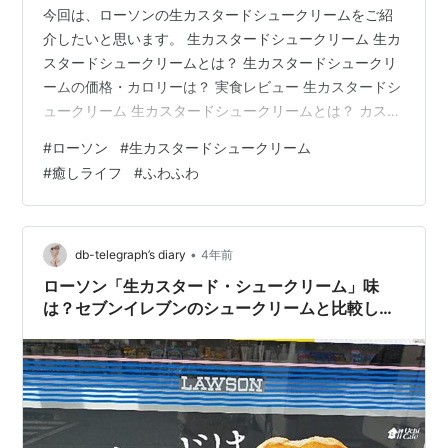
今回は、ローソンの生カスタードシュークリームをご紹
介したいと思います。 生カスタードシュークリーム 生カ
スタードシュークリームとは？ 生カスタードシュークリ
ームの価格・カロリーは？ 実食レビュー 生カスタードシ
ュークリーム 生カスタードシュークリームとは？ カスタ
ードを堪能できるシュークリーム。おいしいカスタード
#
ローソン
#
生カスタードシュークリーム
のためのプレミアムエッグを使用したカスタードシュー
#
癒しライフ
#
ふわふわ
です。卵のコク・風味が感じられながらも後味すっきり
としたなめらかなクリームを、香ばしくくちどけのよい
シューパフに詰めました。（公式H.Pより） 生カスター
ドシュークリームの価格・カロリーは？ 価格 １５０円
•
db-telegraph’s diary
4年前
（税抜き） エネルギー １８７…
ローソン「生カスタード・シュークリーム」味
は？セブンイレブンのシュークリームと比較しま
す！勝者はどっち？