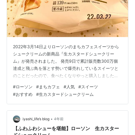
2022年3月14日よりローソンのまちカフェスイーツから
シュークリームの新商品『生カスタードシュークリー
ム』が発売されました。 発売9日で累計販売数300万個
達成と飛ぶ鳥を落とす勢いで爆売れしているスイーツと
のことだったので、食べたくなりやっと購入しましたの
で紹介いたします。 こだわり抜いた生カスタードクリー
#
ローソン
#
まちカフェ
#
人気
#
スイーツ
ム この生カスタードシュークリームの一番重要と言って
#
おすすめ
#
生カスタードシュークリーム
も過言ではない生カスタードの部分ですが、今までのカ
スタードシュークリームとは違い、プレミアムエッグを
使用しています。 そのため、卵の風味が強く、すっきり
とした滑らかなクリームに仕上がっています。 しっかり
•
iyashi_life’s blog
4年前
としたシューパフ 生カスタードクリ…
【ふわふわシューを堪能】ローソン 生カスター