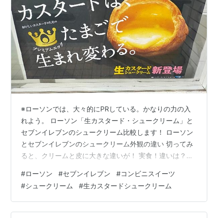
※ローソンでは、大々的にPRしている。かなりの力の入
れよう。 ローソン「生カスタード・シュークリーム」と
セブンイレブンのシュークリーム比較します！ ローソン
とセブンイレブンのシュークリーム外観の違い 切ってみ
ると、クリームと皮に大きな違いが！ 実食！違いは？？
総合的に見るとどちらを買う？ ローソン「生カスター
#
ローソン
#
セブンイレブン
#
コンビニスイーツ
ド・シュークリーム」とセブンイレブンのシュークリー
#
シュークリーム
#
生カスタードシュークリーム
ム比較します！ ローソンが大々的に PR している生カス
タードシュークリーム。そんなに美味いのか？というこ
とで、早速食べてみました。 ただ、単品で食べても味が