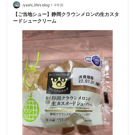
分からないと思ったので、真っ向勝負？！のセブンイレ
•
iyashi_life’s blog
4年前
ブンシュークリームと比較して、…
【ご当地シュー】静岡クラウンメロンの生カスタ
ードシュークリーム