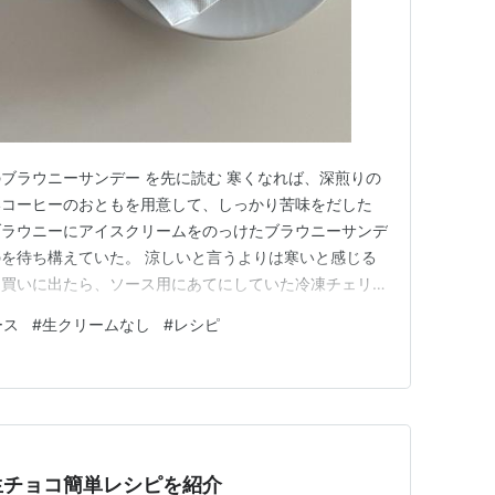
ブラウニーサンデー を先に読む 寒くなれば、深煎りの
いコーヒーのおともを用意して、しっかり苦味をだした
ブラウニーにアイスクリームをのっけたブラウニーサンデ
を待ち構えていた。 涼しいと言うよりは寒いと感じる
を買いに出たら、ソース用にあてにしていた冷凍チェリー
動を行動に移すまでに時差があると、こういうことにな
ース
#
生クリームなし
#
レシピ
ーにチェリーソースをかけて食べたいなんて思わなかっ
メルソースに予定変更だ。キャラ…
生チョコ簡単レシピを紹介