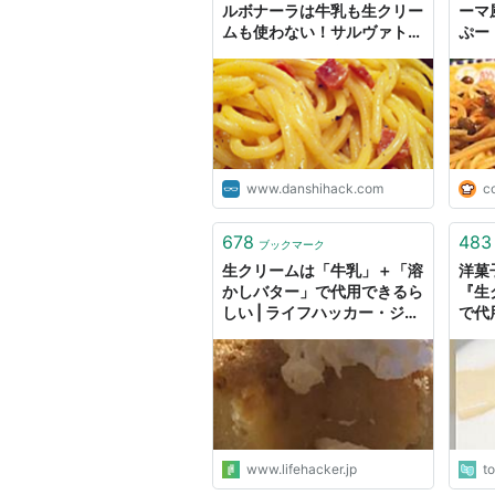
ルボナーラは牛乳も生クリー
ーマ
ムも使わない！サルヴァトー
ぷー
レ・クオモから学ぶカルボナ
ーラの作り方｜男子ハック
www.danshihack.com
c
678
483
ブックマーク
生クリームは「牛乳」＋「溶
洋菓
かしバター」で代用できるら
『生
しい | ライフハッカー・ジャ
で代
パン
欲し
うい
いた
www.lifehacker.jp
t