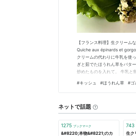
【フランス料理】生クリーム
Quiche aux épinards e
クリームの代わりに牛乳を使っ
ぎと茹でたほうれん草をバター
炒めたものを入れて。 牛乳と
入れて焼く、簡単「「ほうれん草とゴ
#
キッシュ
#
ほうれん草
#
ゴ
et gorgonzola:キッシュ 
ネットで話題
1275
743
ブックマーク
&#8220;本物&#8221;のカ
生ク