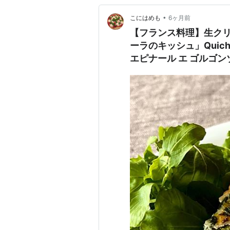
•
こにはめも
6ヶ月前
【フランス料理】生ク
ーラのキッシュ」Quiche au
エピナール エ ゴルゴ