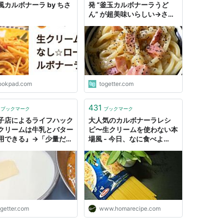
風カルボナーラ by ちさ
発 “釜玉カルボナーラうど
ん” が超美味いらしい→さっ
そく作ってみた「冷凍うどん
の夜明けや」
ookpad.com
togetter.com
431
ブックマーク
ブックマーク
子店によるライフハック
大人気のカルボナーラレシ
クリームは牛乳とバター
ピ〜生クリームを使わない本
用できる』→「少量だけ
場風 - 今日、なに食べよ
い時はこれでいい」「こ
う？〜有機野菜の畑から～
う情報よ、我々が求めて
のは！」
ogetter.com
www.homarecipe.com