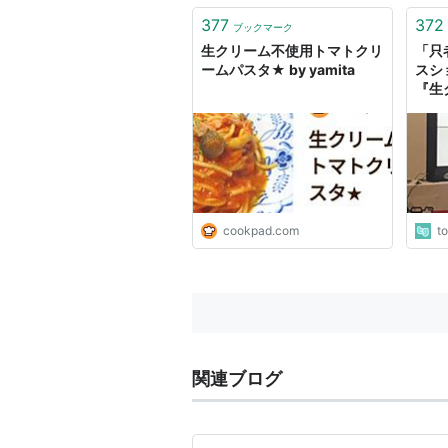
377
372
ブックマーク
生クリーム不使用トマトクリ
「只
ームパスタ★ by yamita
スシ
『生
を作
てる
cookpad.com
t
関連ブログ