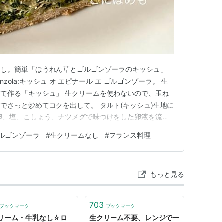
なし。簡単「ほうれん草とゴルゴンゾーラのキッシュ」
t gorgonzola:キッシュ オ エピナール エ ゴルゴンゾーラ。 生
て作る「キッシュ」 生クリームを使わないので、玉ね
でさっと炒めてコクを出して。 タルト(キッシュ)生地に
卵、塩、こしょう、ナツメグで味つけをした卵液を流し
ルゴンゾーラのキッシュ」Quiche aux épinards
ルゴンゾーラ
#
生クリームなし
#
フランス料理
オ エピナール エ ゴルゴンゾー…
もっと見る
703
ブックマーク
ブックマーク
リーム・牛乳なし☆ロ
生クリーム不要、レンジで一