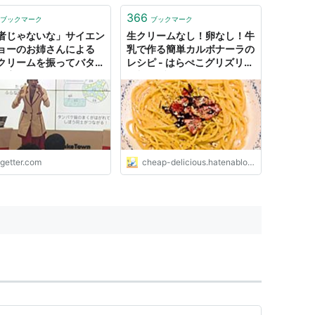
366
ブックマーク
ブックマーク
者じゃないな」サイエン
生クリームなし！卵なし！牛
ョーのお姉さんによる
乳で作る簡単カルボナーラの
クリームを振ってバター
レシピ - はらぺこグリズリー
る実験』がぶっ飛びすぎ
の料理ブログ
ogetter.com
cheap-delicious.hatenablog.com