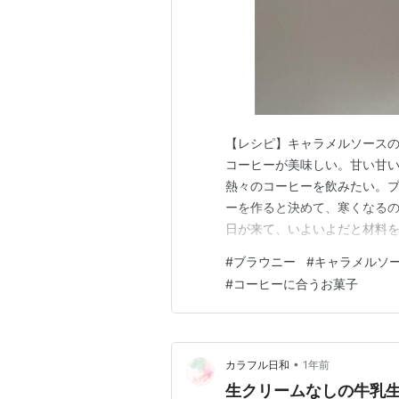
【レシピ】キャラメルソースの
コーヒーが美味しい。甘い甘
熱々のコーヒーを飲みたい。
ーを作ると決めて、寒くなるの
日が来て、いよいよだと材料
がもう売っていなかった。衝
#
ブラウニー
#
キャラメルソ
る。 入手できた頃はブラウニ
#
コーヒーに合うお菓子
たんだ。しかたない。キャラ
•
カラフル日和
1年前
生クリームなしの牛乳