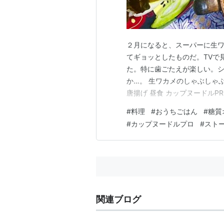
２月になると、スーパーに生
てギョッとしたものだ。TVで
た。特に歯ごたえが楽しい。
か…。 生ワカメのしゃぶしゃぶ
唐揚げ 昼食 カップヌードルP
夕食 生ワカメのしゃぶしゃぶ
#
料理
#
おうちごはん
#
糖質
生ワカメ 全部で１枚。 切り
#
カップヌードルプロ
#
スト
エッセン夜味」、白菜、ネギ、
関連ブログ