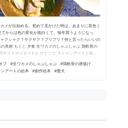
ワカメが出始める。初めて見かけた時は、あまりに茶色く
見てからは色の変化が面白くて、毎年買うようになっ
シャクシャク？サクサク？プリプリ？何と言ったらいいの
の具材 もくじ 夕食 生ワカメのしゃぶしゃぶ 鶏軟骨の
ROチリトマトヌードル ひとこと ストーンアートと絵本
 パックからとりだしてまな板に広げると、こんな感じ。
オフ
#
生ワカメのしゃぶしゃぶ
#
鶏軟骨の唐揚げ
分けて、他の具材と盛りつけます。本日は豚肉、「シャウ
ーンアートの絵本
#
創作絵本
#
愛犬
大根スラ…