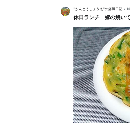
•
''かんとうしょうえ''の痛風日記
1
休日ランチ 嫁の焼い