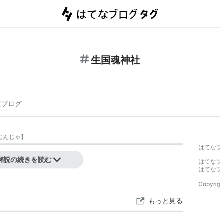
生国魂神社
連ブログ
じんじゃ
】
はてな
解説の続きを読む
はてな
はてな
Copyrig
もっと見る