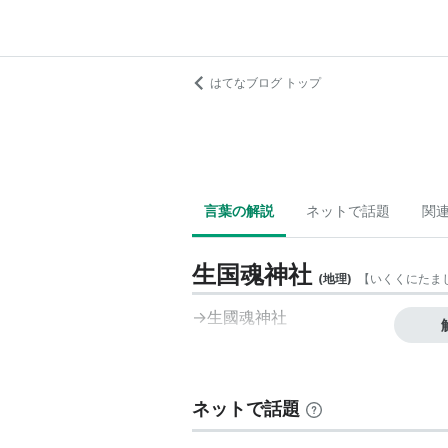
はてなブログ トップ
言葉の解説
ネットで話題
関
生国魂神社
(
地理
)
【
いくくにたま
→
生國魂神社
ネットで話題