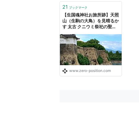
21
ブックマーク
【生国魂神社お旅所跡】天照
山（生駒の大鳥）を見晴るか
す 太古 クニウミ祭祀の聖地
- ものづくりとことだまの国
www.zero-position.com