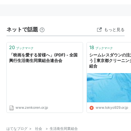
ネットで話題
もっと見る
20
18
ブックマーク
ブックマーク
「映画を愛する皆様へ」(PDF) - 全国
シームレスダウンの注意
興行生活衛生同業組合連合会
う | 東京都クリーニ
組合
www.zenkoren.or.jp
www.tokyo929.or.jp
はてなブログ
>
社会
>
生活衛生同業組合