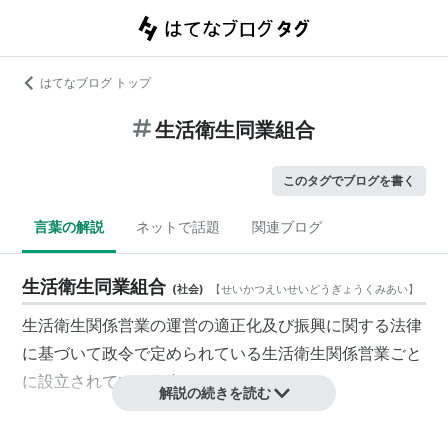
はてなブログ トップ
生活衛生同業組合
このタグでブログを書く
言葉の解説
ネットで話題
関連ブログ
生活衛生同業組合
(
社会
)
【
せいかつえいせいどうぎょうくみあい
】
生活衛生関係営業の運営の適正化及び振興に関する法律
に基づいて
政令
で定められている生活衛生関係営業ごと
に設立されている組合。
解説の続きを読む