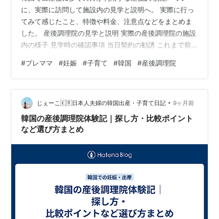
に、実際に訪問して施設内の見学と説明へ。 実際に行っ
てみて感じたこと、特徴や料金、注意点などをまとめま
した。 産後調理院の見学と説明 実際の産後調理院の施設
内の様子 見学時の確認事項 当日契約の勧誘 これまで前
置きが長くなってしまいましたが、 ついに産後調理院の
#
プレママ
#
妊娠
#
子育て
#
韓国
#
産後調理院
見学と説明のために施設へ！ 予約をしていた調理院を1日
でハシゴしました。 ※産後調理院への訪問はマスク必須
です！ 産後調理院の見学と説明 まずびっくりしたのが、
•
わたしは勝手に 「産婦人科病院」や「老人ホーム」みた
じぇーこ🇰🇷日本人夫婦の韓国出産・子育て日記
9ヶ月前
いな 大きめの戸建て施設を想像していましたが 実際は韓
韓国の産後調理院体験記｜探し方・比較ポイント
国に数多ある高層ビルの…
など選び方まとめ