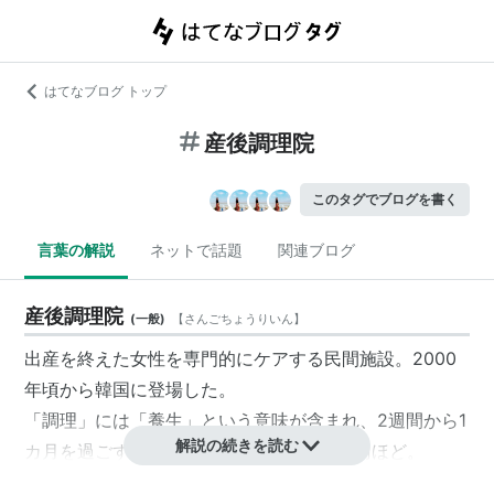
はてなブログ トップ
産後調理院
このタグでブログを書く
言葉の解説
ネットで話題
関連ブログ
産後調理院
(
一般
)
【
さんごちょうりいん
】
出産を終えた女性を専門的にケアする民間施設。2000
年頃から韓国に登場した。
「調理」には「養生」という意味が含まれ、2週間から1
解説の続きを読む
カ月を過ごす。料金は平均約2週間で10万円ほど。