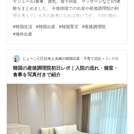
ケジュール(食事、授乳、母子同室、マッサージなど)の体
験をまとめました。 今後韓国での出産や産後調理院の利
用を考えている方の参考になれば幸いです。 7:00 朝の授
乳 8:30 朝食 9:00〜10:30 母子同室 10:30 おやつ 11:00
#
韓国生活
#
韓国出産
#
韓国育児
#
産後調理院
母乳マッサージ 11:30 赤ちゃんの日報報告 12:00 授乳
#
海外出産
12:30 昼食 14:00 レクリエーション 15:00 おやつ 16:00
授乳 17:30 夕食 18:30〜20:00 母子同室 19:00 おやつ
隙間時間は何をしていた…
•
じぇーこ🇰🇷日本人夫婦の韓国出産・子育て日記
5ヶ月前
韓国の産後調理院初日レポ｜入院の流れ・個室・
食事を写真付きで紹介