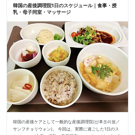
計：3…
韓国の産後調理院1日のスケジュール｜食事・授
乳・母子同室・マッサージ
韓国の産後ケアとして一般的な産後調理院(산후조리원／
サンフチョリウォン)。 今回は、実際に過ごした1日のス