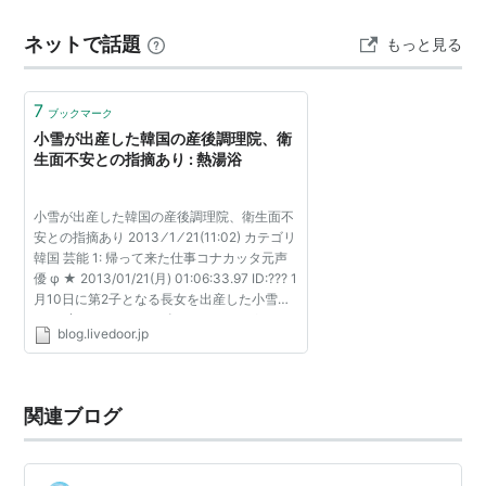
含まれていたからです。 こちらも元々撮る予定はなかっ
ネットで話題
もっと見る
たのですが、 プランに含まれているならということで撮
ってもらいました。 …
7
ブックマーク
小雪が出産した韓国の産後調理院、衛
生面不安との指摘あり : 熱湯浴
小雪が出産した韓国の産後調理院、衛生面不
安との指摘あり 2013 ⁄ 1 ⁄ 21(11:02) カテゴリ
韓国 芸能 1: 帰って来た仕事コナカッタ元声
優 φ ★ 2013/01/21(月) 01:06:33.97 ID:??? 1
月10日に第2子となる長女を出産した小雪
（36才）。おめでたい知らせだったが、それ
blog.livedoor.jp
以上に世間を驚かせたのは、出産した地が韓
国だったとい...
関連ブログ