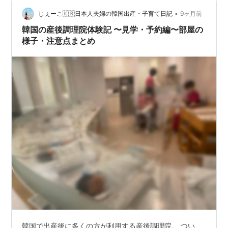
ギリギリとのこと) 複数の産後調理院に見学に行き、 あ
•
らゆる条件を比較して、吟味して、、、 実は一番決め手
じぇーこ🇰🇷日本人夫婦の韓国出産・子育て日記
9ヶ月前
になったのが 外が見える窓があるかどうか！！ 産後調理
韓国の産後調理院体験記 〜見学・予約編〜部屋の
院はビルの中…
様子・注意点まとめ
韓国で出産後に多くの方が利用する産後調理院。 つい