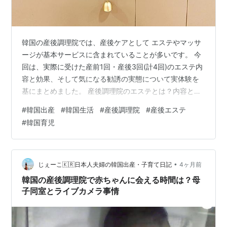
韓国の産後調理院では、産後ケアとして エステやマッサ
ージが基本サービスに含まれていることが多いです。 今
回は、実際に受けた産前1回・産後3回(計4回)のエステ内
容と効果、そして気になる勧誘の実態について実体験を
基にまとめました。 産後調理院のエステとは？内容と回
数の基本 産前エステ 産前エステ1回目 概要(契約時資料よ
#
韓国出産
#
韓国生活
#
産後調理院
#
産後エステ
り抜粋して翻訳) 内容 産前エステ2回目 概要 内容 産後エ
#
韓国育児
ステ 産後エステ1回目 概要 内容 産後エステ2回目 概要 内
容 産後エステ3回目 概要 内容 エステルーム 勧誘(グレー
ドアップ)の実態 まとめ 産後調理院のエステとは？内容
と回数の基本 韓国の産後調理院では、どんな施…
•
じぇーこ🇰🇷日本人夫婦の韓国出産・子育て日記
4ヶ月前
韓国の産後調理院で赤ちゃんに会える時間は？母
子同室とライブカメラ事情