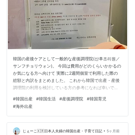
韓国の産後ケアとして一般的な産後調理院(산후조리원／
サンフチョリウォン)。 今回は費用がどのくらいかかるの
か気になる方へ向けて 実際に2週間個室で利用した際の
総額と内訳をまとめました。 これから韓国で出産・産後
調理院の利用を検討している方の参考になれば幸いで
す。 今回かかった総額 費用の内訳 基本料金に含まれて
#
韓国出産
#
韓国生活
#
産後調理院
#
韓国育児
いたもの 追加料金について 韓国の産後調理院の費用相場
#
海外出産
はいくら？ 日本との違い まとめ 今回かかった総額 産後
調理院2週間の滞在で支払った費用は 374万ウォン(約40
万円／2週間・個室) でした。 費用の内訳 ・基本料金：
370万ウォン ・追加料金：4万ウォン (夫の食事代) 合
•
じぇーこ🇰🇷日本人夫婦の韓国出産・子育て日記
5ヶ月前