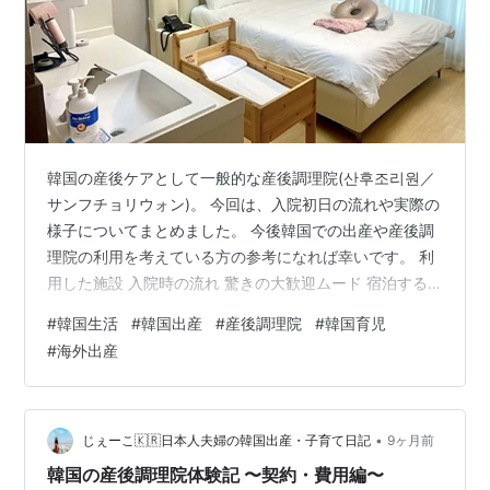
韓国の産後ケアとして一般的な産後調理院(산후조리원／
サンフチョリウォン)。 今回は、入院初日の流れや実際の
様子についてまとめました。 今後韓国での出産や産後調
理院の利用を考えている方の参考になれば幸いです。 利
用した施設 入院時の流れ 驚きの大歓迎ムード 宿泊する
部屋への案内 入室後の流れ 新生児の身体チェック お待
#
韓国生活
#
韓国出産
#
産後調理院
#
韓国育児
ちかねの昼食 施設内の説明 費用支払い まとめ 利用した
#
海外出産
施設 産後調理院とは、出産後に母体の回復と育児サポー
トを受けるための産後ケア施設です。 韓国では一般的
で、多くの方が利用します。 今回はレピリウムシグネチ
ャー(레피리움시그니처／REPIRIUM SIGNATURE)を利用
•
じぇーこ🇰🇷日本人夫婦の韓国出産・子育て日記
9ヶ月前
しま…
韓国の産後調理院体験記 〜契約・費用編〜