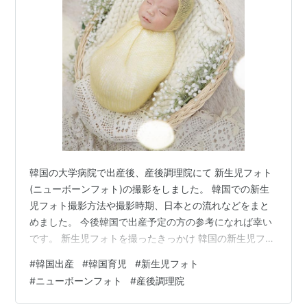
韓国の大学病院で出産後、産後調理院にて 新生児フォト
(ニューボーンフォト)の撮影をしました。 韓国での新生
児フォト撮影方法や撮影時期、日本との流れなどをまと
めました。 今後韓国で出産予定の方の参考になれば幸い
です。 新生児フォトを撮ったきっかけ 韓国の新生児フォ
ト文化 新生児フォトはいつ頃撮る？ 韓国の新生児フォト
#
韓国出産
#
韓国育児
#
新生児フォト
はどうやって撮る？ 撮影当日の流れ 実際納品された写真
#
ニューボーンフォト
#
産後調理院
撮影後の勧誘 まとめ 新生児フォトを撮ったきっかけ こ
れもマタニティフォト同様、産後調理院の基本プランに