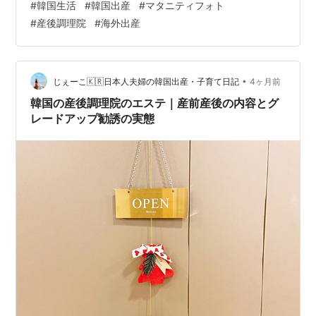
#
韓国生活
#
韓国出産
#
マタニティフォト
マタニティフォトを検討されている方の参考になれば幸
#
産後調理院
#
海外出産
いです。 ※記事の後半でマタニティフォトの写真が出て
きます。苦手な方はご注意ください。 マタニティフォト
を撮ったきっかけ 韓国のマタニティフォト文化 韓国のマ
タニティフォトの料金相場 撮影スタジオについて 撮影日
•
じぇーこ🇰🇷日本人夫婦の韓国出産・子育て日記
4ヶ月前
時の予約 撮影前の注意事項 撮…
韓国の産後調理院のエステ｜産前産後の内容とグ
レードアップ勧誘の実態