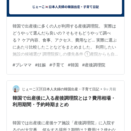
韓国で出産後に多くの人が利用する産後調理院。 実際は
どうやって選んだら良いの？そもそもどうやって調べ
る？ ケア内容、食事、アクセス、費用など… 実際に選ぶ
にあたり比較したことなどをまとめました。 利用したい
施設の候補選び 調理院探しの優先条件 ①産院からも自
宅からも遠くない距離 ②夫も寝泊まりができる そもそ
#
プレママ
#
妊娠
#
子育て
#
韓国
#
産後調理院
も産後調理院とは何か？ということは 前の記事にて説明
しておりますので korea-momlife.hatenablog.com 是非
ご参照ください🙌🏻 利用したい施設の候補選び 今回韓国
•
での出産、せっかくなら産後調理院にも入りたいという
じぇーこ🇰🇷日本人夫婦の韓国出産・子育て日記
9ヶ月前
ことで 主人も快諾してくれたので一緒に施設を探しまし
韓国で出産後に入る産後調理院とは？費用相場・
た…
利用期間・予約時期まとめ
韓国では出産後に産後ケア施設「産後調理院」に入院す
るのが大定番。 何をする場所？期間は？費用は？使わな