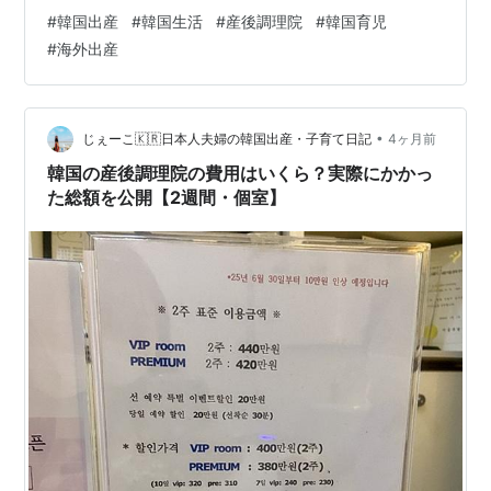
や実際に使ってみた感想をまとめます。 産後調理院で赤
#
韓国出産
#
韓国生活
#
産後調理院
#
韓国育児
ちゃんと過ごせる時間 産後調理院の24時間ライブカメラ
#
海外出産
日本との違い まとめ 産後調理院で赤ちゃんと過ごせる時
間 産後調理院は、母体を回復する施設のため母子別室。
赤ちゃんは基本的にずっと新生児室で管理されていま
す。 自分が行うお世話は日中の授乳のみで 夜間の授乳、
•
じぇーこ🇰🇷日本人夫婦の韓国出産・子育て日記
4ヶ月前
ミルク補充、おむつ…
韓国の産後調理院の費用はいくら？実際にかかっ
た総額を公開【2週間・個室】