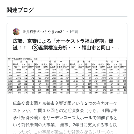
関連ブログ
•
天井桟敷のつぶやきver3.1
1年前
広響、京響による「オーケストラ福山定期」爆
誕！！ ③産業構造分析・・・福山市と岡山・倉
敷市
広島交響楽団と京都市交響楽団という２つの有力オーケ
ストラが、年間１０回もの定期演奏会（うち、４回は中
学生招待公演）をリーデンローズ大ホールで開催すると
いう前代未聞の大事業。 無事、2年目に突入する事も決
まったが、この事業が誕生した背景を探るシリーズの３