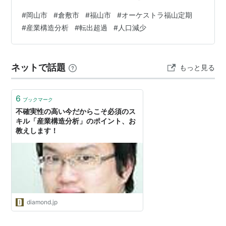
回目。第１回目の記事はこちら
#
岡山市
#
倉敷市
#
福山市
#
オーケストラ福山定期
hironomin.hatenablog.com 前回記事はこちら
#
産業構造分析
#
転出超過
#
人口減少
hironomin.hatenablog.com 公表されているこの事業の目
的を再度見てみよう。『“音楽で心を育む街”、“文化都市
福山”として福山市の国内外での知名度向上、住み易い魅
ネットで話題
もっと見る
力的な創造都市の形成を目指し実施されるものです。』
この中で『住み易…
6
ブックマーク
不確実性の高い今だからこそ必須のス
キル「産業構造分析」のポイント、お
教えします！
diamond.jp