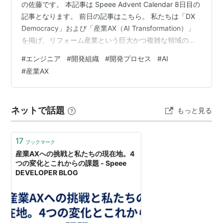
の佐藤です。 本記事は Speee Advent Calendar 8日目の
記事となります。 前日の記事はこちら。 私たちは「DX
Democracy」および「産業AX（AI Transformation）」
を掲げ、リフォーム産業という巨大かつ複雑な領域の変
革に挑んでいます。 前回の記事「リフォームDX開発の組
#
エンジニア
#
開発組織
#
開発プロセス
#
AI
織紹介〜ミッション編〜」では、そのビジョンと、私た
#
産業AX
ちが解決しようとしている構造的な課題についてお話し
しました。 今回は、そのビジョン実現に向けて始動した
「10の挑戦」プロジェクトの進捗と、現場で起きている
ネットで話題
もっと見る
具体的な変化について、振り…
17
ブックマーク
産業AXへの挑戦と私たちの現在地。4
つの変化とこれからの課題 - Speee
DEVELOPER BLOG