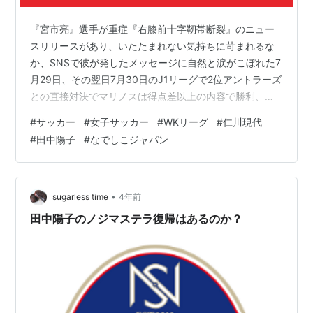
『宮市亮』選手が重症『右膝前十字靭帯断裂』のニュー
スリリースがあり、いたたまれない気持ちに苛まれるな
か、SNSで彼が発したメッセージに自然と涙がこぼれた7
月29日、その翌日7月30日のJ1リーグで2位アントラーズ
との直接対決でマリノスは得点差以上の内容で勝利、そ
して試合後の彼の挨拶にまた涙した。 その余韻に浸って
#
サッカー
#
女子サッカー
#
WKリーグ
#
仁川現代
いるところで『田中陽子』選手の去就についてSNSで見
#
田中陽子
#
なでしこジャパン
たくないものを見てしました。 ちなみに下記リンクで彼
女の誕生日7月30日に移籍先について公式発表があると
予測したものの実際には7月30日は土曜日だったことも
あり、公式発表は早くても週明け8月1日になるだろうと
•
sugarless time
4年前
は思っていましたが・・・ …
田中陽子のノジマステラ復帰はあるのか？