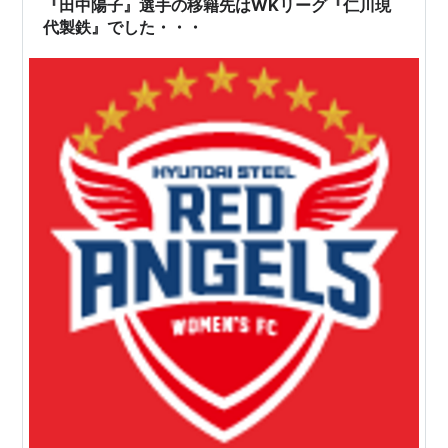
『田中陽子』選手の移籍先はWKリーグ『仁川現
代製鉄』でした・・・