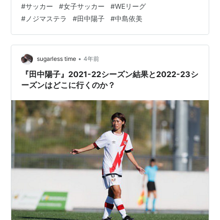
#
サッカー
#
女子サッカー
#
WEリーグ
www.sugarless-time.com 上記投稿でも書いているのだ
#
ノジマステラ
#
田中陽子
#
中島依美
が、2022-23シーズンの所属先について気になって仕方
がないんですよね。 現時点で公式な発表はどこからもさ
れていないし、スペ…
•
sugarless time
4年前
『田中陽子』2021-22シーズン結果と2022-23シ
ーズンはどこに行くのか？