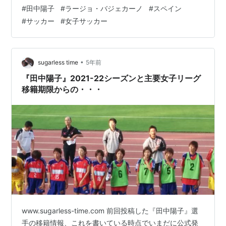
２１－２２シーズンの開幕は９月５日、コンディション
#
田中陽子
#
ラージョ・バジェカーノ
#
スペイン
もコンビネーションを含めて新チームでの出場は１０月
#
サッカー
#
女子サッカー
くらいになるのかなと思っていました。 スペインに到着
しました✈️🇪🇸⚡️到着日だけどさっそく開幕戦！Vamos
equipo!!!!🔥 https://t.co/Uf2vgBwDyy — 田中陽子
Tanaka Yok…
•
sugarless time
5年前
『田中陽子』2021-22シーズンと主要女子リーグ
移籍期限からの・・・
www.sugarless-time.com 前回投稿した『田中陽子』選
手の移籍情報、これを書いている時点でいまだに公式発