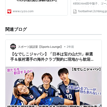
4856.html田中陽子、
をして松木安太郎との約束を
www.cyzo.com
footballnet.2chblog.j
しに人種はない＠実況は
ch[sage] 2012/08/30(木) 
ID:CLXxZ...
関連ブログ
•
スポーツ談話室【Sports Lounge】
2年前
【なでしこジャパン】「日本は宝の山だ‼︎」林選
手＆板村選手の海外クラブ契約に現地から歓迎の
声♪