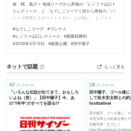
候：晴、風少々 地域リーグから昇格の「レノファ山口Ｆ
2015-
Ｃレディース」と、なでしこリーグ１部から降格の「バ
ノジマステラ神奈川相模原
ニーズ群馬ＦＣホワイトスター」との戦い。 レノファ
は、元なでしこジャパンの田中陽子選手（山口市出
#
なでしこリーグ
#
プレナス
リスト::女子サッカー選手
身）、元韓国代表のイ・ジョンウン選手の補強加入によ
#
レノファ山口レディース
#
開幕戦勝利
り、昨年に念願のなでしこリーグ２部昇格を決めていま
#
2026年3月15日
#
維新公園
#
田中陽子
田中陽子
(
アイドル
)
【
たなかようこ
】
す。 前半は五分五分の戦いでしたけど、後半はレノファ
ペースでしたね。 個人的には、ＦＷ３３中丸選手、ＤＦ
1990年代に活躍した徳島県徳島市出身の女性アイド
２０東選手が良かったです。 ３－１で開幕戦勝利でし
ル。愛称「よっきゅん」
ネットで話題
もっと見る
た。 www.youtube.com 定食店「…
1973年12月12日生まれ。 1989年に行われたホリプロ主
催の第14回「ホリプロタレントスカウトキャラバン」と
42
28
ブックマーク
ブックマーク
「THEオーディション」でそれぞれグランプリを獲得し
「いろんな伝説が出てきて、おもしろ
田中陽子、ゴール後に
いよね（笑）」【田中陽子】今、あ
して松木安太郎との約束
て芸能界入り。
の“1年半”のすべてを語る!?
footballnet
田中陽子、ゴール後に「Y
木安太郎との約束を果たす
五輪代表・なでしこ
http://footballnet.2chblo