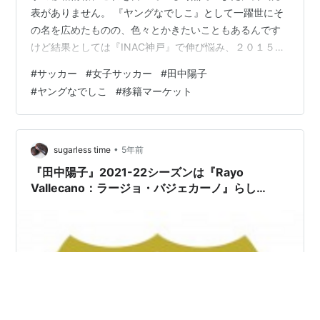
表がありません。 『ヤングなでしこ』として一躍世にそ
の名を広めたものの、色々とかきたいこともあるんです
けど結果としては『INAC神戸』で伸び悩み、２０１５年
に活躍の場を当時『なでしこリーグ２部』だった『ノジ
#
サッカー
#
女子サッカー
#
田中陽子
マステラ神奈川相模原』に求めました。 ２０１５年～２
#
ヤングなでしこ
#
移籍マーケット
０１７年頻繁に観に行きました。 酷い画像（画質）はす
べて２０１５年当時のものですけど、移籍した当時はと
にかく上手いんだけど想像以上に小っちゃいし細いし、
そして「私はＪＦＡアカデミー ⇒ INAC神戸というエリ
•
sugarless time
5年前
ート街道を歩…
『田中陽子』2021-22シーズンは『Rayo
Vallecano：ラージョ・バジェカーノ』らし
い！？