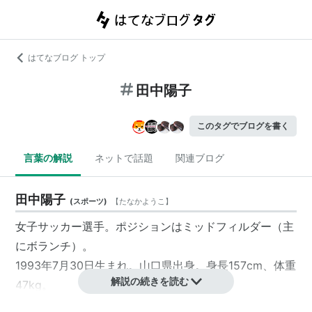
はてなブログ トップ
田中陽子
このタグでブログを書く
言葉の解説
ネットで話題
関連ブログ
田中陽子
(
スポーツ
)
【
たなかようこ
】
女子サッカー選手。ポジションはミッドフィルダー（主
にボランチ）。
1993年7月30日生まれ。山口県出身。身長157cm、体重
解説の続きを読む
47kg。