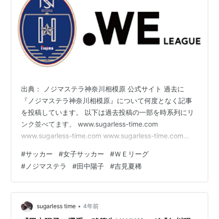
出典： ノジマステラ神奈川相模原 公式サイト 過去に
『ノジマステラ神奈川相模原』について何度となく記事
を投稿しています。 以下は過去投稿の一部を時系列にリ
ンク並べてます。 www.sugarless-time.com
www.sugarless-time.com www.sugarless-time.com
www.sugarless-time.com 前回といっても1年半近く前は
#
サッカー
#
女子サッカー
#
ＷＥリーグ
光明が差してきた！？と思い、WEリーグ2022-23がこの
#
ノジマステラ
#
田中陽子
#
吉見夏稀
春に再開されるまでは『光明が差してきた！？』は核心
へと変わったと思ったのですが・・・ チーム好調の陰で
長きにわたりチームを支えてきた『松原有沙』選手がリ
ーグ戦…
•
sugarless time
4年前