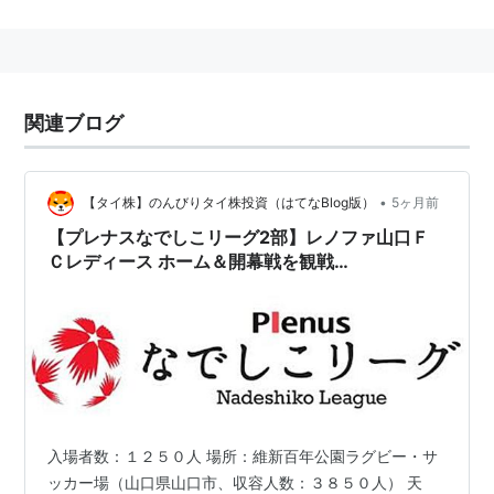
JFAアカデミー福島の1期生。年代別の日本女子代表に選
ばれており、2008年FIFA U-17女子ワールドカップには
岩渕真奈とともに飛び級で選出された。2010年FIFA U-
関連ブログ
17女子ワールドカップでは全試合に出場して準優勝に貢
献した。2012年FIFA U-20女子ワールドカップにも出場
した。
•
【タイ株】のんびりタイ株投資（はてなBlog版）
5ヶ月前
2013年、アルガルヴェ・カップ2013に出場するサッカ
【プレナスなでしこリーグ2部】レノファ山口Ｆ
ー日本女子代表（なでしこジャパン）に初選出され、同
Ｃレディース ホーム＆開幕戦を観戦
大会で代表デビューを果たした。
（2026/03/15）
所属クラブ
2006-2011
JFAアカデミー福島
2012-2014
入場者数：１２５０人 場所：維新百年公園ラグビー・サ
ッカー場（山口県山口市、収容人数：３８５０人） 天
INAC神戸レオネッサ