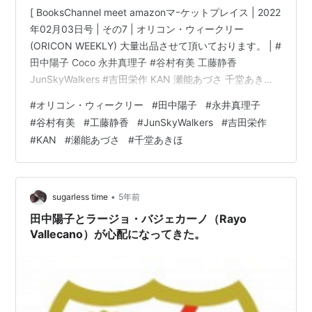
[ BooksChannel meet amazonマｰケットプレイス | 2022
年02月03日号 | その7 | オリコン・ウィークリー
(ORICON WEEKLY) 大量出品させて頂いております。 | #
田中陽子 Coco 永井真理子 #谷村有美 工藤静香
JunSkyWalkers #吉田栄作 KAN 瀬能あづさ 千堂あきほ
他 | 只今雑誌オリコン・ウィークリー をamazonマｰケッ
#
オリコン・ウィークリー
#
田中陽子
#
永井真理子
トプレイスに大量出品させて頂いております。ぜひFAN
#
谷村有美
#
工藤静香
#
JunSkyWalkers
#
吉田栄作
の方におかれましては、Checkなさって下さい。 オリコ
#
KAN
#
瀬能あづさ
#
千堂あきほ
ン・ウィークリー 1990年 4月23日号 No.547 作者:小池
聰行 発売日: 199…
•
sugarless time
5年前
田中陽子とラージョ・バジェカーノ（Rayo
Vallecano）が心配になってきた。