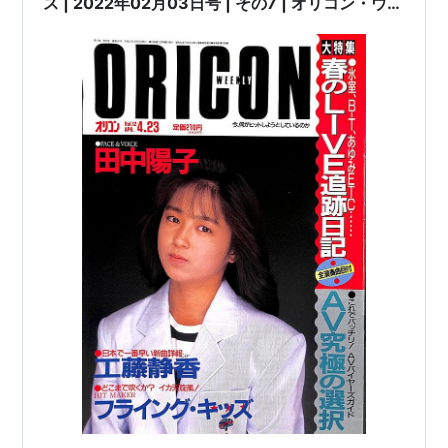
ス | 2022年02月03日号 | その7 | オリコン・ウィ
ークリー (ORICON WEEKLY) 大量出品させて頂
いております。 | #田中陽子 Coco 永井真理子 #谷
村有美 工藤静香 JunSkyWalkers #吉田栄作 KAN
瀬能あづさ 千堂あきほ 他 |