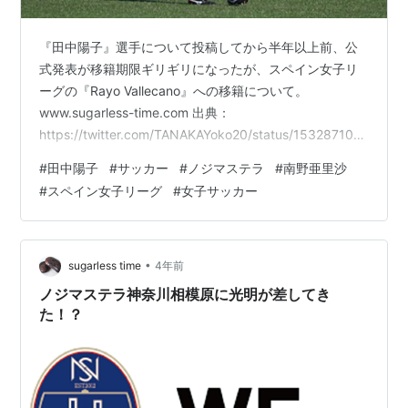
『田中陽子』選手について投稿してから半年以上前、公
式発表が移籍期限ギリギリになったが、スペイン女子リ
ーグの『Rayo Vallecano』への移籍について。
www.sugarless-time.com 出典：
https://twitter.com/TANAKAYoko20/status/153287102
0587036673 その後もサッカースペイン女子リーグの結
#
田中陽子
#
サッカー
#
ノジマステラ
#
南野亜里沙
果を毎週チェックしていたのですが、途中から気が向い
#
スペイン女子リーグ
#
女子サッカー
たら見るていどになりました。 なぜなら『田中陽子』選
手の出場機会がほぼなくなったから・・・ サッカースペ
イン女子リーグ結果が日本の一般紙はおろかネットニュ
ースに挙がることもないので、…
•
sugarless time
4年前
ノジマステラ神奈川相模原に光明が差してき
た！？