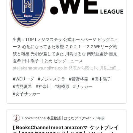
出典：TOP l ノジマステラ 公式ホームページ ビッグニュ
ース 心配になってきた履歴 ２０２１－２２WEリーグ戦
績と雑感 光明が差してきた 川島はるな 南野亜里沙 吉見
夏希 田中陽子 まとめ ビッグニュース
stellakanagawa.nojima.co.jp 発表から既に1ヶ月以上経
過してますが、２０２２年３月１日付けで公式から発表
#
WEリーグ
#
ノジマステラ
#
菅野将晃
#
田中陽子
がありました。 内容は３月１日付けで代表取締役社長の
#
吉見夏希
#
神奈川
#
相模原
#
サッカー
交代、ＷＥリーグ２０２１ー２２シーズン終了を以って
#
女子サッカー
『北野誠』監督、『小澤宏一』スポーツディレクター契
約終了。 そして３月１６日付けでノジマステラの礎を築
いた『菅野将晃』がフロント入りし、同年７月１日から
GM兼…
•
BooksChannel本屋物語 | はてなブログver.
5年前
[ BooksChannel meet amazonマｰケットプレイ