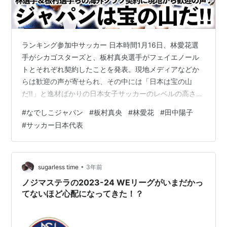
ランキング参加中サッカー 日本時間1月16日、林愛花選
手がシカゴスターズと、板村真央選手がフェイエノール
トとそれぞれ契約したことを発表。現地メディアなどか
らは歓迎の声が寄せられ、その中には「日本は宝の山
だ‼︎」と逸材ばかりの日本女子サッカーのレベルの高さを
称する声もあるようです。 日本時間16日未明、アメリカ
#
なでしこジャパン
#
板村真央
#
林愛花
#
田中陽子
のシカゴスターズは公式SNSなどでヤングなでしこのキ
#
サッカー日本代表
ャプテンとして、U-20W杯でチームを準優勝に導いた林
選手との3年契約を発表。JFAアカデミー福島時代は、谷
川選手や古賀選手らと同期となっていた林選手は、その
後アメリカの大学へ進学。 ✶ From Tokyo to the Windy
•
sugarless time
3年前
C…
ノジマステラの2023-24 WEリーグがいまだかっ
てないほど心配になってきた！？