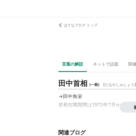
はてなブログ トップ
言葉の解説
ネットで話題
関
田中首相
(
一般
)
【
たなかしゅしょう
→田中角栄
首相在職期間は1972年7月から197
関連ブログ