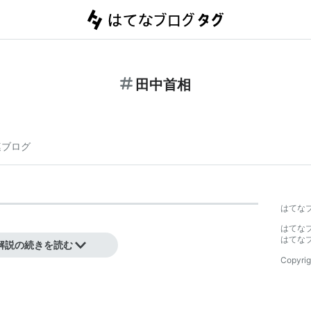
田中首相
連ブログ
】
はてな
はてな
4年11月まで。
はてな
解説の続きを読む
Copyrig