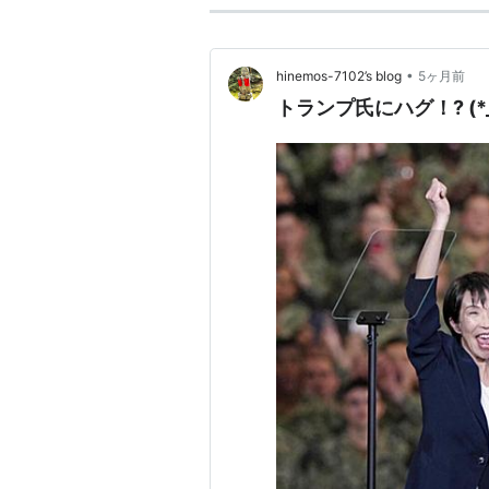
•
hinemos-7102’s blog
5ヶ月前
トランプ氏にハグ！? (*_