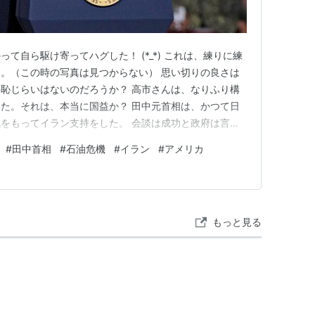
て自ら駆け寄ってハグした！ (*_*) これは、練りに練
。（この時の写真は見つからない） 思い切りの良さは
恥じらいはないのだろうか？ 高市さんは、なりふり構
た。それは、本当に国益か？ 田中元首相は、かつて日
をもってイラン支持をした。 会談は成功と政府は言っ
切った事は大きなリスクだ。 ヤクザの親分と惚れた女
#
田中首相
#
石油危機
#
イラン
#
アメリカ
実は最悪の取り引きがある。 既に約束した87兆円に加
かじめ料を払うこ…
もっと見る