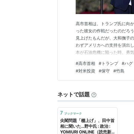
高市首相は、トランプ氏に向かっ
った彼女の作戦だったのだろう
見上げたもんだが、大和撫子の
わずアメリカへの支持を演出し
本が石油危機に陥った時、勇気
ているが、トランプの女になり
#
高市首相
#
トランプ
#
ハグ
の再会のような茶番劇の裏に、
#
対米投資
#
保守
#
竹島
えて、更に加えて13兆円のみ
ネットで話題
7
ブックマーク
尖閣問題「棚上げ」、田中首
相に聞いた…野中氏 : 政治 :
YOMIURI ONLINE（読売新