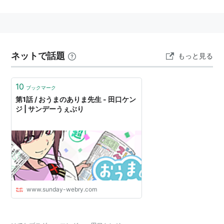
載）
姉ログ 靄子姉さんの止まらないモノローグ
（週刊少
年サンデー連載）
ネットで話題
もっと見る
○
リスト::漫画家
10
ブックマーク
第1話 / おうまのありま先生 - 田口ケン
ジ | サンデーうぇぶり
www.sunday-webry.com