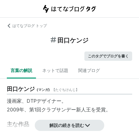
はてなブログ トップ
田口ケンジ
このタグでブログを書く
言葉の解説
ネットで話題
関連ブログ
田口ケンジ
(
マンガ
)
【
たぐちけんじ
】
漫画家
、DTPデザイナー。
2009年、第1回クラブサンデー新人王を受賞。
主な作品
解説の続きを読む
DCD Diamond Cut Diamond
（クラブサンデー連