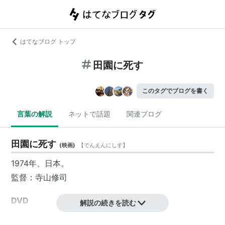
はてなブログ トップ
田園に死す
このタグでブログを書く
言葉の解説
ネットで話題
関連ブログ
田園に死す
(
映画
)
【
でんえんにしす
】
1974年、日本。
監督：寺山修司
DVD
解説の続きを読む