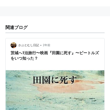
田園に死す 【低価格再発売】
[DVD]
出版社/メーカー:
ジェネオン エンタテ
インメント
発売日:
2008/04/23
関連ブログ
メディア:
DVD
購入
: 5人
クリック
: 86回
この商品を含むブログ (50件) を見る
•
かぶとむし日記
2年前
茨城へ1泊旅行〜映画『田園に死す』〜ビートルズ
をいつ知った？