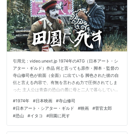
引用元：video.unext.jp 1974年のATG（日本アート・シ
アター・ギルド）作品 何と言っても原作・脚本・監督の
寺山修司色が前面（全面）に出ている 脚色された彼の自
伝と言える内容で、有無を言わさぬ力で圧倒されてしま
った 主人公は青森の恐山の麓に母と二人で暮らしている
中学生の私（高野浩幸） 口うるさい母親に叱られると、
#
1974年
#
日本映画
#
寺山修司
すぐに恐山に行ってイタコに死んだ父親の口寄せを頼ん
#
日本アート・シアター・ギルド
#
映画
#
菅官太郎
で、母親の愚痴を言っていた また隣の家に他所から嫁い
#
恐山
#
イタコ
#
田園に死す
できた女性（八千草薫）がお気に入りで、近くから覗く
のが数少ない楽しみだった そんな私は、ある日母親とま
た口論になり、その時に村にやってきたサーカスの団員