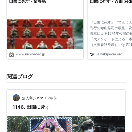
田園に死す - 惜春鳥
田園に死す - Wikiped
『田園に死す』（でんえん
刊行の寺山修司の歌集、
脚本による1974年公開の日
「大アンケートによる日本
（文藝春秋発表）では第1
されている。また、198
www.nicovideo.jp
ja.wikipedia.org
基に三善晃が混声合唱曲
る。 第三歌集。第二歌集..
関連ブログ
•
無人島シネマ
2年前
1146. 田園に死す