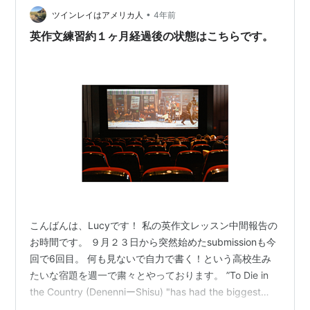
たちから村の外の…
•
ツインレイはアメリカ人
4年前
英作文練習約１ヶ月経過後の状態はこちらです。
こんばんは、Lucyです！ 私の英作文レッスン中間報告の
お時間です。 ９月２３日から突然始めたsubmissionも今
回で6回目。 何も見ないで自力で書く！という高校生み
たいな宿題を週一で粛々とやっております。 ”To Die in
the Country (DenenniーShisu) "has had the biggest
impact on my life. This is a Japanese movie.The