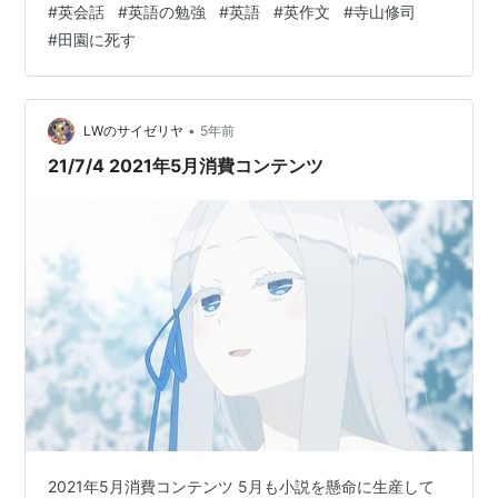
#
英会話
#
英語の勉強
#
英語
#
英作文
#
寺山修司
director is Shuji Terayama.He was a very famouse
#
田園に死す
writer,Japanese poet,Playwrite,theatr…
•
LWのサイゼリヤ
5年前
21/7/4 2021年5月消費コンテンツ
2021年5月消費コンテンツ 5月も小説を懸命に生産して