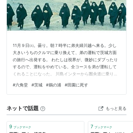
11月９日㈯。曇り。朝７時半に弟夫婦川越へ来る。少し
大きいうちのクルマに乗り換えて、弟の運転で茨城方面
の旅行へ出発する。 わたしは視界が、微妙にダブったり
するので、運転をやめている。全コースを弟が運転して
くれることになった。 川島インターから圏央道に乗り、
ひたすらまっすぐいって常磐道で左折。友部サービスエ
#
六角堂
#
茨城
#
鵜の浦
#
田園に死す
リアで、sekine夫妻と落ち合う計画。 川越から2時間半
くらいかかった。 予定の10時に2台のクルマが合流でき
た。 sekine家は、千葉の稲毛から来るので、川越まで来
ネットで話題
もっと見る
るのはかえって遠くなるので、やむなく2台に分かれての
1泊旅行になる。 sekineさんは、前に仕事などで茨城へ来
ているが、こ…
9
7
ブックマーク
ブックマーク