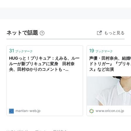
あいうら（上原歩子）
ログ・ホライズン（ミノリ）
FAIRY TAIL（コスモス）
ワールドトリガー（雨取千佳）
ネットで話題
もっと見る
浦和の調ちゃん（三室美園）
31
19
ブックマーク
ブックマーク
ゲーム
HUGっと！プリキュア：えみる、ルー
声優・田村奈央、結婚
ルーが新プリキュアに変身 田村奈
ドトリガー』『プリキ
アイドルマスター ミリオンライブ！（
木下ひなた
）
央、田村ゆかりのコメントも -
ス』など出演
MANTANWEB（まんたんウェブ）
ガールフレンド（仮）（
高崎瑠依
）
ラングリッサー リインカーネーション -転生- （ツバ
メ・デウラ）
リスト::声優/た行
mantan-web.jp
www.oricon.co.jp