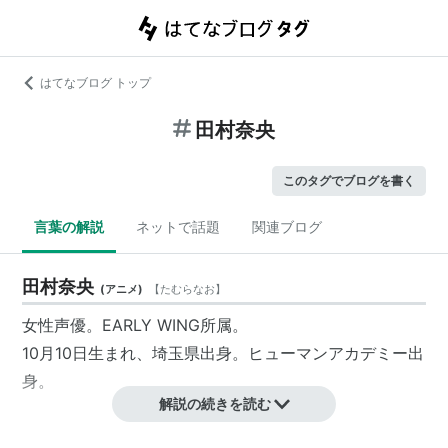
はてなブログ トップ
田村奈央
このタグでブログを書く
言葉の解説
ネットで話題
関連ブログ
田村奈央
(
アニメ
)
【
たむらなお
】
女性声優。EARLY WING所属。
10月10日生まれ、埼玉県出身。ヒューマンアカデミー出
身。
解説の続きを読む
アニメ