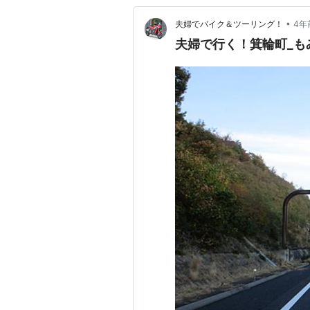
•
夫婦でバイク＆ツーリング！
4年
夫婦で行く！箕輪町_も