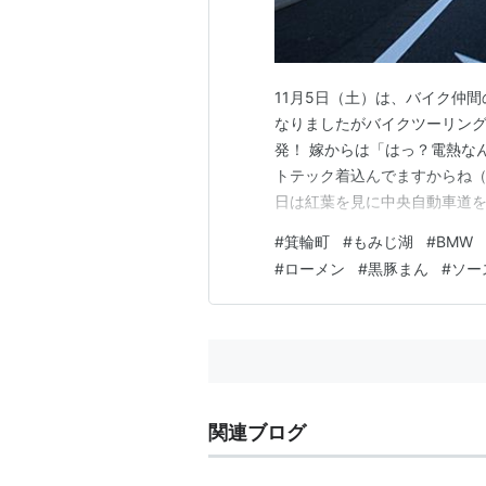
11月5日（土）は、バイク仲間
なりましたがバイクツーリング日
発！ 嫁からは「はっ？電熱な
トテック着込んでますからね（
日は紅葉を見に中央自動車道を北上しま
R1250RTの3台で駆け抜け
#
箕輪町
#
もみじ湖
#
BMW m
中で対面通行に！反対車線を逆
#
ローメン
#
黒豚まん
#
ソー
による渋滞等なく…
関連ブログ