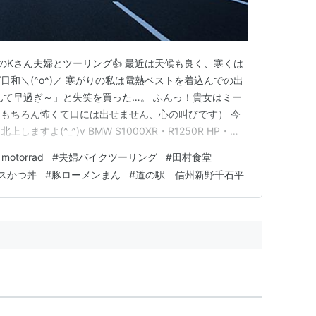
のKさん夫婦とツーリング👍 最近は天候も良く、寒くは
和＼(^o^)／ 寒がりの私は電熱ベストを着込んでの出
んて早過ぎ～」と失笑を買った…。 ふんっ！貴女はミー
もちろん怖くて口には出せません、心の叫びです） 今
すよ(^_^)v BMW S1000XR・R1250R HP・
ます。 現在、中央道は中津川ー園原間がリニューアル工事
otorrad
#
夫婦バイクツーリング
#
田村食堂
走？走ることは滅多にない走行でした。 特に集中工事
スかつ丼
#
豚ローメンまん
#
道の駅 信州新野千石平