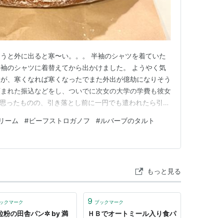
うと外に出ると寒〜い。。。 半袖のシャツを着ていた
袖のシャツに着替えてから出かけました。 ようやく気
すが、寒くなれば寒くなったでまた外出が億劫になりそう
頼まれた振込などをし、ついでに次女の大学の学費も彼女
う思ったものの、引き落とし前に一円でも遣われたら引き
間でもギリギリに入金することにしました。 次女がち
リーム
#
ビーフストロガノフ
#
ルバーブのタルト
振り込み先に指定している口座と学費引き落とし口座が同
うです。銀行の後はお買い物…
もっと見る
9
ックマーク
ブックマーク
粒粉の田舎パン✲ by 満
ＨＢでオートミール入り食パ