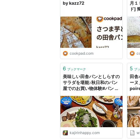
by kazz72
月１
ド]
シピ
cookpad.com
c
6
5
ブックマーク
ブ
美味しい田舎パンとしらすの
田舎
サラダを堪能♪秋日和のパン
ーヌ」
屋でのお買い物体験#パン #
poir
サラダ - Kajirinhappyのブ
ログ
kajirinhappy.com
w