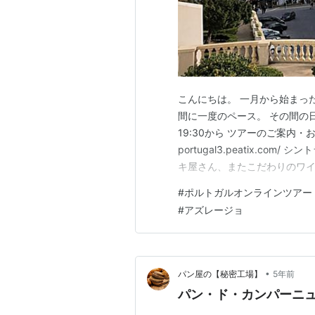
こんにちは。 一月から始まっ
間に一度のペース。 その間の日
19:30から ツアーのご案内・お申込み
portugal3.peatix.
キ屋さん、またこだわりのワ
トラの見所、日本との関係の
#
ポルトガルオンラインツアー
ょう！ リスボンから車でたっ
#
アズレージョ
地で…
•
パン屋の【秘密工場】
5年前
パン・ド・カンパーニ