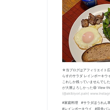
☆当ブログはアフィリエイト広
らすのサラダ レインボーキウ
これしか残っていませんでした
が大層よろしかった😆 View this p
(@akibiyori.pain) ww
が、ルッコラとしらすのサラ
#
家庭料理
#
サラダほうれん
ラじゃないけど、サラダほうれ
#
レインボーキウイ
#
田舎パ