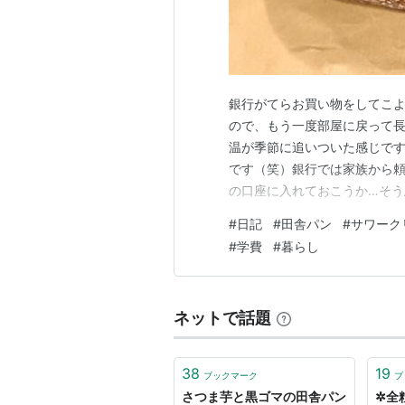
銀行がてらお買い物をしてこよ
ので、もう一度部屋に戻って長
温が季節に追いついた感じで
です（笑）銀行では家族から
の口座に入れておこうか…そ
落としはされないので、二度手
#
日記
#
田舎パン
#
サワーク
ょっとしたお仕事をした際に
#
学費
#
暮らし
じなので、本人も紛らわしいよ
ネットで話題
38
19
ブックマーク
ブ
さつま芋と黒ゴマの田舎パン
✲全