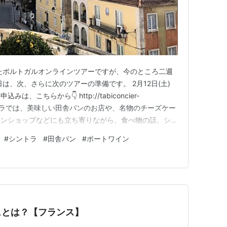
たポルトガルオンラインツアーですが、今のところ二週
は、次、さらに次のツアーの準備です。 2月12日(土)
は、こちらから👇 http://tabiconcier-
com/ シントラでは、美味しい田舎パンのお店や、名物のチーズケー
インショップなどにも立ち寄りながら、食べ物の話、シン
お話などご紹介し、美しい景色を見て街歩きを楽しみまし
#
シントラ
#
田舎パン
#
ポートワイン
た30分で、完全に別世界。山と海の自然に恵まれた景勝
ュとは？【フランス】