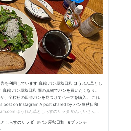
告を利用しています 真鶴 パン屋秋日和 ほうれん草とし
イ 真鶴 パン屋秋日和 雨の真鶴でパンを買いたくなり。
が、全粒粉の田舎パンを見つけてハーフを購入。 これ
ost on Instagram A post shared by パン屋秋日和
w.instagram.com ほうれん草としらすのサラダ めんくいさん
ダを作られていて、とても美味しそうだったので、ルッコ
草としらすのサラダ
#
パン屋秋日和
#
ブランチ
ん草としら…
ン