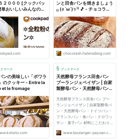
５２０００ [クックパッ
ンと田舎パンを焼きましょう
 簡単おいしいみんなのレ
₍₍ (ง ˙ω˙)ว ⁾⁾ 🎵 - チョコラッ
が40万品
シュ
ookpad.com
chocorash.hatenablog.com
5
ックマーク
ブックマーク
パンの美味しい「ポワラ
天然酵母フランス田舎パン
のクッキー - Entre la
ブーランジェペイザン | 自家
e et le fromage
製酵母パン・天然酵母パン・
ドイツパン・フランスパン・
天然酵母フランス田舎パン ブー
食パン・クロワッサン・菓子
ランジェペイザン | 自家製酵母パ
パン・オーガニックパン・材
ン・天然酵母パン・ドイツパン・
料にこだわりのおいしいパン
フランスパン・食パン・クロワッ
屋・パン教室・カフェ・通販
サン・菓子パン 材料にこだわり
サイト
のおいしいパン屋・パン教室・カ
ww.kotorio.com
www.boulanger-paysan.com
フェ・通販サイト