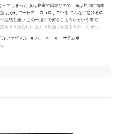
なってしまった 妻は寝室で隔離なので、俺は居間に布団
態 おかげで一日中ゴロゴロしている こんなに怠けるの
罪悪感も無い この一週間で何をしようかという事で、
読もうと決意した あとは映画でも観ようか、と ポジテ
訳だ 小説はフローベールの『サラムボー』に決定 映画
アルファヴィル
#
フローベール サラムボー
〉三部作、タルコフスキー『惑星ソラリス』、トリュフ
ーナ
『アルファヴィル…