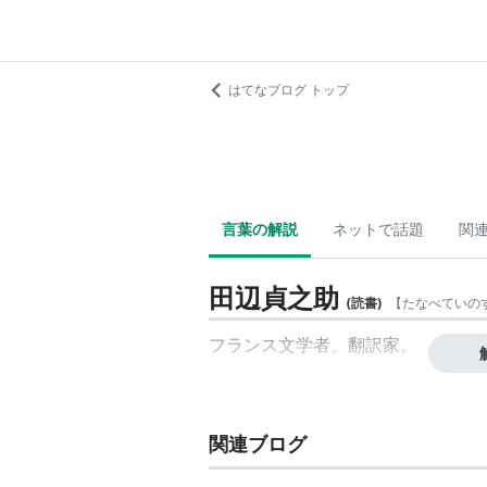
はてなブログ トップ
言葉の解説
ネットで話題
関
田辺貞之助
(
読書
)
【
たなべていの
フランス文学者、翻訳家。
関連ブログ