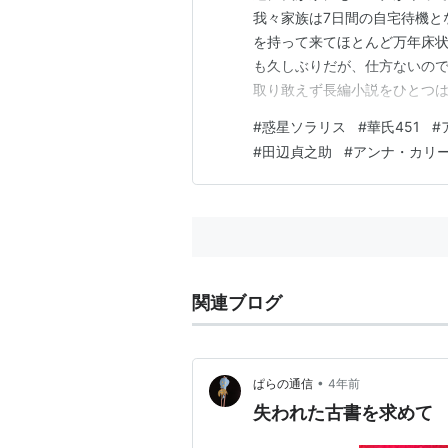
我々家族は7日間の自宅待機と
を持って来てほとんど万年床状
も久しぶりだが、仕方ないので
取り敢えず長編小説をひとつは
ィブな自宅待機にしようという
#
惑星ソラリス
#
華氏451
#
は俺の中の〈ナンチャッテSF
#
田辺貞之助
#
アンナ・カリ
ォー『華氏451』、ゴダール
関連ブログ
•
ぱらの通信
4年前
失われた古書を求めて