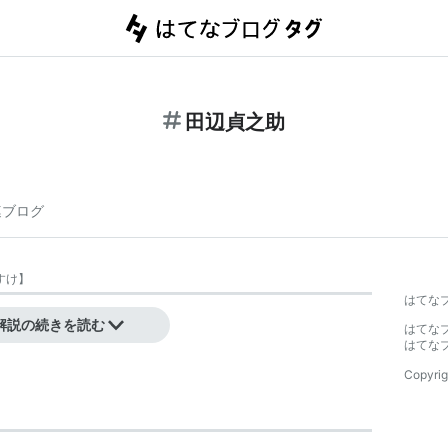
田辺貞之助
連ブログ
すけ
】
はてな
解説の続きを読む
はてな
はてな
Copyrig