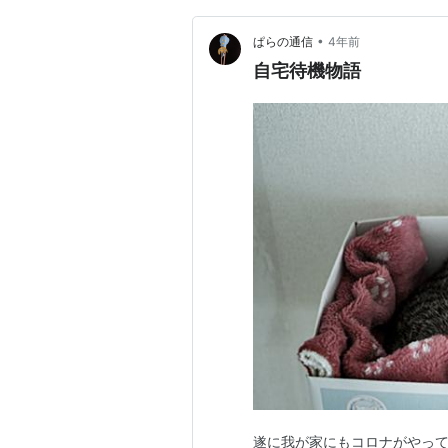
•
ぱらの通信
4年前
自宅待機物語
遂に我が家にもコロナがやって