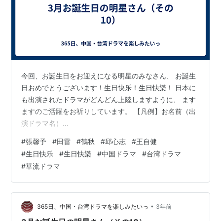
今回、お誕生日をお迎えになる明星のみなさん、 お誕生
日おめでとうございます！生日快乐！生日快樂！ 日本に
も出演されたドラマがどんどん上陸しますように、 ます
ますのご活躍をお祈りしています。 【凡例】お名前（出
演ドラマ名）
♡♥♥♡♥♡♥♥♡♥♡♥♥♡♥♡♥♥♡♥♡♥♥♡
#
張馨予
#
田雷
#
鶴秋
#
邱心志
#
王自健
3/28 ・張馨予さん （鳳囚凰～陰謀と裏切りの後宮～、花
#
生日快乐
#
生日快樂
#
中国ドラマ
#
台湾ドラマ
不棄－運命の姫と仮面の王子－、天龍八部〈新版〉、岳
#
華流ドラマ
飛伝 THE LAST HERO、鹿鼎記 ロイヤル・トランプ、ハ
ンシュク～皇帝の女傅～、武則天-The Empress-、神雕
侠侶 ～天翔ける愛～） ・劉筱筱さん （婚約指南書 ～君
との三度の結婚～、項羽と劉邦 King…
•
365日、中国・台湾ドラマを楽しみたいっ
3年前