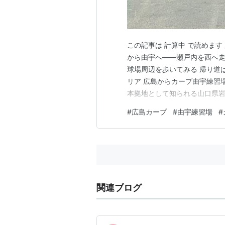
この記事は 計算中 で読めま
から由宇へ――瀬戸内を西へ走
球場周辺を歩いてみる 帰り道
リア 広島からカープ由宇練習
本拠地として知られる山口県
り、若鯉たちが汗を流す姿を間
#
広島カープ
#
由宇練習場
#
市内から一般道と山陽道を利
しむ、のんびりドライブ旅とし
関連ブログ