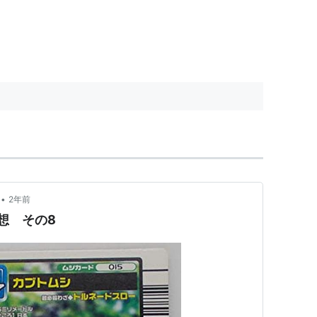
•
2年前
想 その8