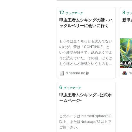
12
8
ブックマーク
ブ
甲虫王者ムシキングの話 - ハ
新甲
ックルベリーに会いに行く
もう今は全くちっとも読んでない
のだが、昔は「CONTINUE」と
いう雑誌が好きで、舐め尽くすよ
うに読んでいた。その頃、ぼくは
もうほとんど雑誌というものを読
まなくなっていたのだけれど、た
d.hatena.ne.jp
m
だ一冊読み続けていたのがこの
「CONTINUE」だった。 その頃
の「CONTINUE」には、流行を
6
ブックマーク
先取りするような興味深い記事が
甲虫王者ムシキング -公式ホ
色々あった...
ームページ-
このページはInternetExplorer6.0
以上、またはNetscape7.1以上で
ご覧下さい。