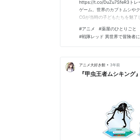
https://t.co/DuZu7
ゲーム。世界のカブトムシや
CGが当時の子どもたちを魅了した作品 
ゲーマー (@denfaminicog
#
アニメ
#
薬屋のひとりごと
ケードゲーム『甲虫王者ムシキ
#
戦隊レッド 異世界で冒険者
•
アニメ大好き館
3年前
『甲虫王者ムシキング