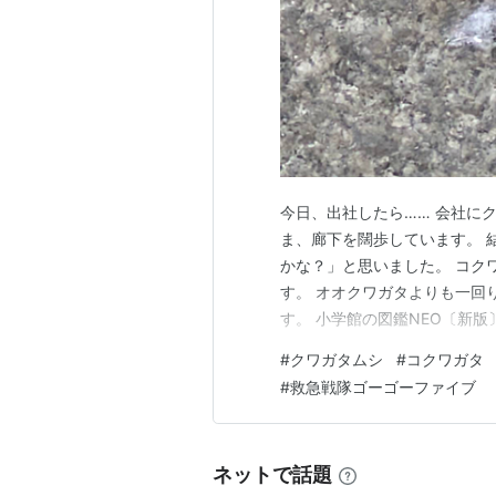
今日、出社したら…… 会社に
ま、廊下を闊歩しています。 
かな？」と思いました。 コク
す。 オオクワガタよりも一回
す。 小学館の図鑑NEO〔新版〕
だった筆者は、カブトムシとク
#
クワガタムシ
#
コクワガタ
ワガタのカードも持ってましたね
#
救急戦隊ゴーゴーファイブ
王者 ムシキング セガ Ama…
ネットで話題