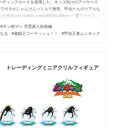
SfeR3トレーディングカードを使用した、キッズ向けのアーケード
クワガタがじゃんけんバトルで激突。甲虫たちのリアルな
pic.twitter.com/uKEGhiJWcw — 電ファミニコ
ame) 2025年1月20日 本日1月21日はセガが送り出したアー
#
キン肉マン 完璧超人始祖編
ング』の稼…
になる
#
遊戯王ゴーラッシュ！！
#
甲虫王者ムシキング
』 トレーディングミニアクリルフィギュア