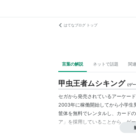
はてなブログ トップ
言葉の解説
ネットで話題
関
甲虫王者ムシキング
(
ゲー
セガから発売されているアーケード
2003年に稼働開始してから小学
筐体を無料でレンタルし、カードの
ア」を採用していることから、ゲー