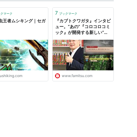
7
ックマーク
ブックマーク
虫王者ムシキング｜セガ
『カブトクワガタ』インタビ
ュー。“あの”『コロコロコミ
ック』が開発する新しい“昆
虫ゲー”とは!? 『甲虫王者ム
シキング』のクリエイター・
植村比呂志氏と手掛ける新作
の秘密に迫る | ゲーム・エン
タメ最新情報のファミ
通.com
ushiking.com
www.famitsu.com