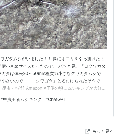
クワガタムシがいました！！ 脚にホコリを引っ掛けたま
結構小さめサイズだったので、 パッと見、「コクワガタ
ワガタは体長20～50mm程度の小さなクワガタムシで
り小さいので、「コクワガタ」と名付けられたそうで
昆虫 小学館 Amazon ※子供の頃にムシキングが大好き
ワガタムシの種類に関して無駄に詳しいのです。 コク
#
甲虫王者ムシキング
#
ChatGPT
。 【009-2004 ファースト拡張】コクワガタ／甲虫
もっと見る