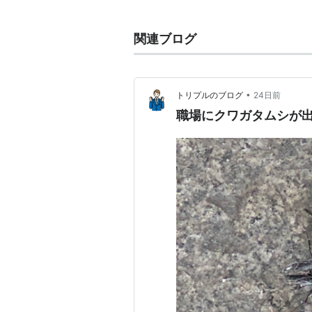
ゲームは、カードをスキャンするこ
ルするといったもの。
関連ブログ
わざカード等を使用することによっ
トルに終わらない。
現在では筐体のアップデートは年2
•
トリプルのブログ
24日前
職場にクワガタムシが