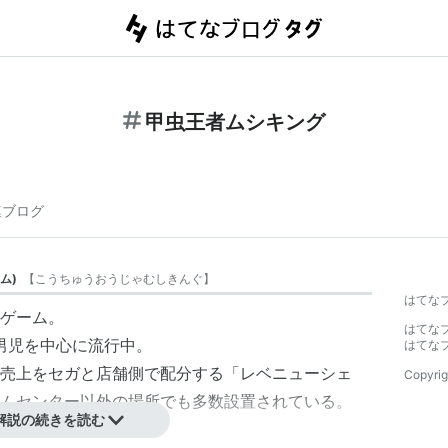
甲虫王者ムシキング
連ブログ
ム
)
【
こうちゅうおうじゃむしきんぐ
】
はてな
ゲーム。
はてな
生男児を中心に流行中。
はてな
売上をセガと店舗側で配分する「レベニューシェ
Copyrig
ムセンター以外の場所でも多数設置されている。
解説の続きを読む