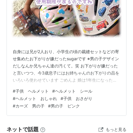
自身には兄が2人おり、小学生の頃の裁縫セットなどの寄
せ集めたお下がりが嫌だったsugarです ※男の子デザイン
だしなんか兄ちゃん達の汚くて。笑 お下がりが嫌だった
と言いつつ、今3歳息子にはお姉ちゃんのお下がりの品を
いろいろ使わせています ごめんよ 娘は1年生になったの
で、sugarの自転車の後ろに乗る事を卒業！ 同時に息子
#
子供 ヘルメット
#
ヘルメット シール
がプレ保育に通うようになったので、これからは息子を
#
ヘルメット おしゃれ
#
子供 おさがり
後ろに乗せて通うことになりますが とりあえず娘が3歳
#
カーズ 男の子
#
男の子 ピンク
当時使っていたピンクのヘルメットで良いかーと、被ら
せています リンク ⚠️主人に言われるまで知らなかったの
ですが、ヘルメットって一応使用期限がある程度決まっ
ネットで話題
もっと見る
ているらしいので、…