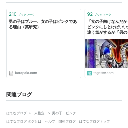
210
92
ブックマーク
ブックマーク
男の子はブルー、女の子はピンクであ
『女の子向けなんだか
る理由（英研究）
ピンクにしとけばいい
違う気がするが『男の
らドラゴンとかロボ描
い気がしてしまう
karapaia.com
togetter.com
関連ブログ
はてなブログ
>
未指定
>
男の子 ピンク
はてなブログ タグとは
ヘルプ
開発ブログ
はてなブログトップ