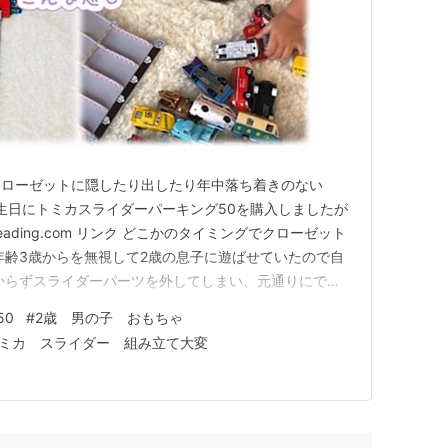
クローゼットに隠したり出したり年中落ち着きのない
の誕生日にトミカスライダーパーキング50を購入しましたが
reading.com リンク どこかのタイミングでクローゼット
年齢3歳からを無視して2歳の息子に遊ばせていたので自
からずスライダーパーツを外してしまい、元通りにでき
たくて持ち上げてパーツが外れて癇癪 トミカ関係なく癇
50
#
2歳 男の子 おもちゃ
イダーパーキングを投げ飛ばすといった感じでした イ
ミカ スライダー 組み立て大変