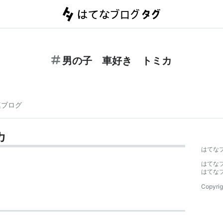
男の子 車好き トミカ
連ブログ
カ
はてな
はてな
はてな
Copyrig