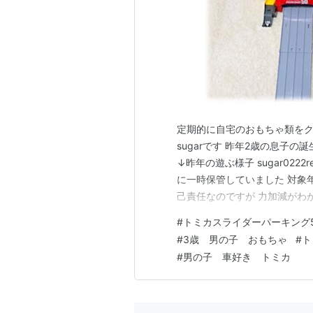
定期的に自宅のおもちゃ類を
sugarです 昨年2歳の息子
↓昨年の遊ぶ様子 sugar0222
に一時保管していました 対象
己責任なのですが 力加減がわ
ない事で癇癪 違う場所に運び
#
トミカスライダーパーキング
癪を起こしたら目に入ったスラ
#
3歳 男の子 おもちゃ
#
ト
ヤイヤ期真っ最中で、不…
#
男の子 車好き トミカ