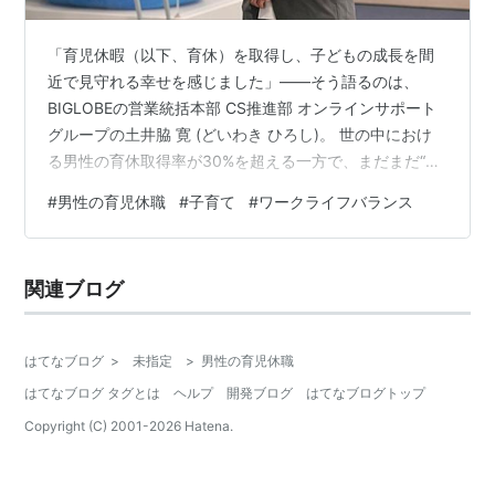
「育児休暇（以下、育休）を取得し、子どもの成長を間
近で見守れる幸せを感じました」――そう語るのは、
BIGLOBEの営業統括本部 CS推進部 オンラインサポート
グループの土井脇 寛 (どいわき ひろし)。 世の中におけ
る男性の育休取得率が30%を超える一方で、まだまだ“特
別な選択”とされがちな男性の育休取得。そうした中、約
#
男性の育児休職
#
子育て
#
ワークライフバランス
2年間という長期の育休を取得し、子どもの成長に寄り添
ってきた彼が語るのは、家族との時間の尊さと、それを
支えた職場の理解、そしてキャリアへの向き合い方。 育
関連ブログ
児と仕事の間で揺れるすべての人に届けたい、リアルな
体験と気づきのストーリーをお届けします。 「子どもが
好き」だから自然と決め…
はてなブログ
>
未指定
>
男性の育児休職
はてなブログ タグとは
ヘルプ
開発ブログ
はてなブログトップ
Copyright (C) 2001-
2026
Hatena.