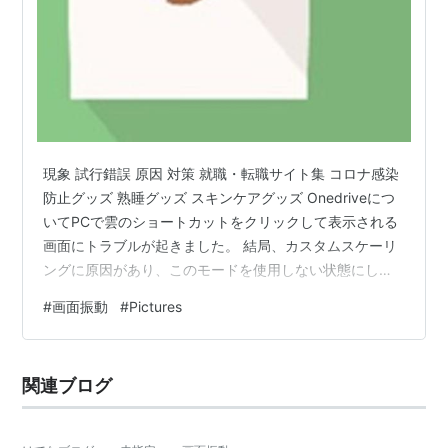
現象 試行錯誤 原因 対策 就職・転職サイト集 コロナ感染
防止グッズ 熟睡グッズ スキンケアグッズ Onedriveにつ
いてPCで雲のショートカットをクリックして表示される
画面にトラブルが起きました。 結局、カスタムスケーリ
ングに原因があり、このモードを使用しない状態にして
解決できました。 現象 Onedrive画面において、「更新
#
画面振動
#
Pictures
日時」「ファイル」「共有」の列が左右に小刻みに振動
し、画像ファイルをクリックしても反応がなくなりまし
た。 Picturesの場合のみ発生し、それ以外のDocuments
関連ブログ
等ではそのような振動も起きず中身を見ることができま
す。 私はマルチディスプレイを使っていて、メイン…