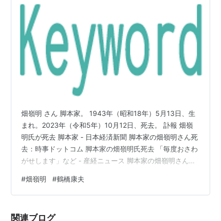
畑嶺明 さん 脚本家。 1943年（昭和18年）5月13日、生
まれ。2023年（令和5年）10月12日、死去。 訃報 畑嶺
明氏が死去 脚本家 - 日本経済新聞 脚本家の畑嶺明さん死
去：時事ドットコム 脚本家の畑嶺明氏死去 「毎度おさわ
がせします」など - 産経ニュース 脚本家の畑嶺明さん死
去、８０歳…「ゆうひが丘の総理大臣」「毎度おさわが
#
畑嶺明
#
鶴橋康夫
せします」「キッズ・ウォー」 : 読売新聞 畑嶺明さん死
去 脚本家：東京新聞 TOKYO Web ドラマ「毎度おさわが
せします」「キッズ・ウォー」など手がけた脚本家・畑
関連ブログ
嶺明さんが死去 80歳 - おくやみ : 日刊スポーツ 鶴橋康夫