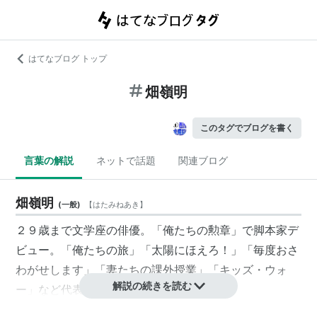
はてなブログ トップ
畑嶺明
このタグでブログを書く
言葉の解説
ネットで話題
関連ブログ
畑嶺明
(
一般
)
【
はたみねあき
】
２９歳まで文学座の俳優。「俺たちの勲章」で脚本家デ
ビュー。「俺たちの旅」「太陽にほえろ！」「毎度おさ
わがせします」「妻たちの課外授業」「キッズ・ウォ
解説の続きを読む
ー」など代表作は多数。