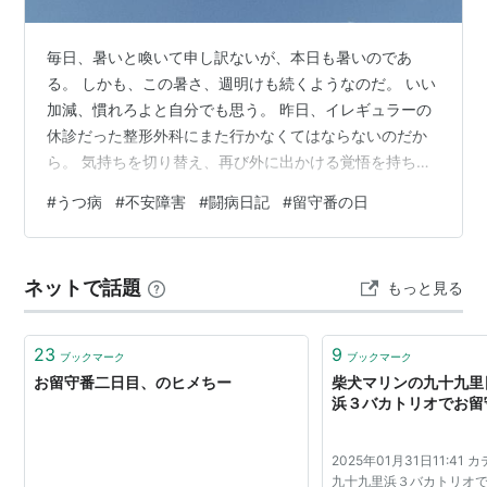
毎日、暑いと喚いて申し訳ないが、本日も暑いのであ
る。 しかも、この暑さ、週明けも続くようなのだ。 いい
加減、慣れろよと自分でも思う。 昨日、イレギュラーの
休診だった整形外科にまた行かなくてはならないのだか
ら。 気持ちを切り替え、再び外に出かける覚悟を持ち直
すというのは、うつ病・不安障害患者にとって簡単な作
#
うつ病
#
不安障害
#
闘病日記
#
留守番の日
業ではないのだ。 プラス夏日という環境が、鬱な気分に
拍車をかける。 心療内科は待ち時間がほぼないので、こ
こまで緊張することはない。 時間予約制で待ち合い室が
ネットで話題
もっと見る
混むこともなく、とても助かっている。 それに比べ、整
形外科は待ち時間が長く、いつも人がたくさんいるの
だ。 かなりの忍耐力を要求される。 愚…
23
9
ブックマーク
ブックマーク
お留守番二日目、のヒメちー
柴犬マリンの九十九里日
浜３バカトリオでお留
2025年01月31日11:4
九十九里浜３バカトリオ