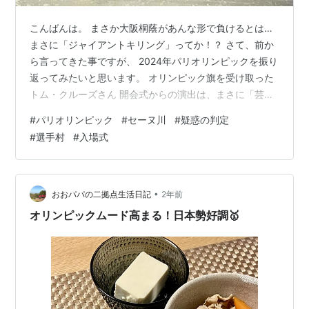
こんばんは。 まさか大阪桐蔭があんな形で負けるとは…
まさに「ジャイアントキリング」ってか！？ さて、前か
ら言ってきた事ですが、 2024年パリオリンピックを振り
返ってみたいと思います。 オリンピック旗を受け取った
トム・クルーズさん 開会式からの演出は、まさに「芸術
の街」に相応しく洒落てるなあと思ったのですが、 いざ
#
パリオリンピック
#
セーヌ川
#
疑惑の判定
蓋を開けてみると問題だらけのオリンピックに呆れてし
#
選手村
#
入場式
まいました。 【セーヌ川の汚さ】 【疑惑だらけの判定】
【粗末な選手村・食事・メダル】 【その他】
•
おおパパの二拠点生活日記
2年前
オリンピックムード高まる！日本勢好調🥇