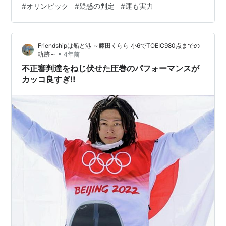
#
オリンピック
#
疑惑の判定
#
運も実力
でいる。見方によってはどちらにも取れるし、かと言っ
て機械判定では味気ないところもあるしで悩ましい。 確
かにメダルか否かでその後の人生まで左右されかねない
Friendshipは船と港 ～藤田くらら 小6でTOEIC980点までの
が、ここは割り切って運も実力のうちといってしまうと
•
軌跡～
4年前
言い過ぎなのだろうか。 いずれにしてもベストを尽くし
不正審判達をねじ伏せた圧巻のパフォーマンスが
たのであれば、堂々と胸を張って帰ってきて…
カッコ良すぎ‼