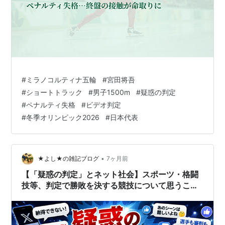
#
ミラノコルティナ五輪
#
宮田将吾
#
ショートトラック
#
男子1500m
#
疑惑の判定
#
ペナルティ失格
#
ビデオ判定
#
冬季オリンピック2026
#
日本代表
•
★よし★の雑記ブログ
7ヶ月前
【「疑惑の判定」とネット社会】スポーツ・格闘
技等、判定で勝敗を決する競技について思うこと
少々。