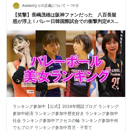
•
から。 思ったことを発言したり書き込みをしたりするの
Arataniなりの正義について
1年前
は、多少の辛口コメントであったとしても、言葉選びさ
【笑撃】長嶋茂雄は阪神ファンだった 八百長疑
え誤らなければ基本自由だ…
惑が浮上！バレー日韓国際試合での衝撃判定#ス
キャンダル
ランキング参加中【公式】2024年開設ブログ ランキング
参加中経済 ランキング参加中歴史好き ランキング参加中
社会 ランキング参加中アクセスの輪 ランキング参加中何
でもブログ ランキング参加中育児・子育て