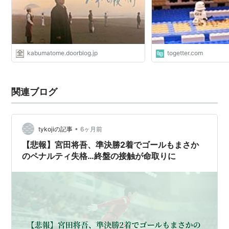
kabumatome.doorblog.jp
togetter.com
関連ブログ
•
tykojiの記事
6ヶ月前
【悲報】宮田将吾、準決勝2着でゴールもまさか
のペナルティ失格…終盤の接触が命取りに