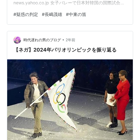
news.yahoo.co.jp 女子バレーで日本対韓国の国際試合で
八百長疑惑があったらしい。 サッカーでは「中東の笛」
#
疑惑の判定
#
長嶋茂雄
#
中東の笛
と言って金にものを言わせるアラブ諸国チームが有利に
なるように、日程や判定がアラブ諸国に有利になる現象
があるのだが、バレーの試合でもあったのだそうだ。 し
•
かし、最近の韓国の人々も試合を冷静に見て「こんな試
時代遅れの男のブログ
2年前
合は却って恥ずかしい」と、韓国贔屓の試合内容を批判
【ネガ】2024年パリオリンピックを振り返る
してるようです。（だい…