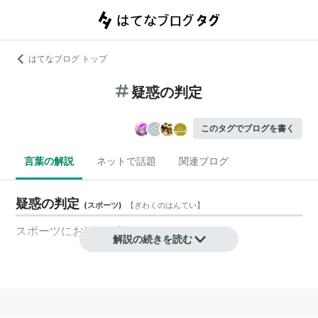
はてなブログ トップ
疑惑の判定
このタグでブログを書く
言葉の解説
ネットで話題
関連ブログ
疑惑の判定
(
スポーツ
)
【
ぎわくのはんてい
】
スポーツにおける、疑わしいジャッジ。
解説の続きを読む