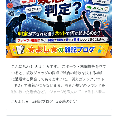
こんにちわ！ ★よし★です。 スポーツ・格闘技等を見て
いると、複数ジャッジの採点で試合の勝敗を決する場面
に遭遇する機会ってありますよね。 例えばノックアウト
（KO）で決着がつかないまま、両者が規定のラウンドを
戦い抜いた場合など。 ジャッジが3人いて、A選手の勝ち
とするジャッジが2人、B選手の勝ちとするジャッジが1
#
★よし★
#
雑記ブログ
#
疑惑の判定
人。 この場合、2-1でA選手が判定勝ち。 そんな具合で
す。 で、この採点結果が論争を巻き起こすこともあるん
ですよね。 ファンや専門家、みな見方が違って当然です