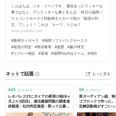
こんばんは、ジオ・ジーノです。 最近あったラッキーな
事ではなく、アンラッキーな事と言えば、 昨日の福岡ソ
フトバンクホークス対阪神タイガース戦の「疑惑の判
定」でしょう！ これは「セーフ」だよね？
www.youtube.com
#
阪神タイガース
#
福岡ソフトバンクホークス
#
疑惑の判定
#
熊谷敬宥
#
盗塁
#
藤川球児
#
リプレー検証
#
退場
#
福岡PayPayドーム
#
ABS
ネットで話題
もっと見る
445
96
ブックマーク
ブックマーク
レオパレス21にガイアの夜明け砲(8ヶ
英ガーディアン紙、映
月ぶり3回目)、違法建築問題の調査進
ゴブロックで作った。
捗疑惑・社内判定疑惑・黙って公募増
定解説動画がすごいっ
資疑惑をスクープ : 市況かぶ全力２階
建