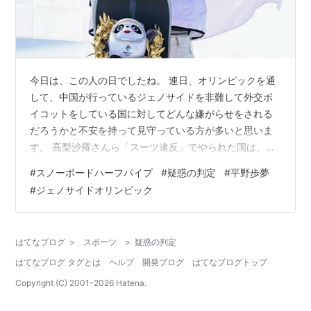
今日は、この人の日でしたね。 連日、オリンピックを通
して、中国が行っているジェノサイドを非難して外交ボ
イコットをしている国に対してどんな嫌がらせをされる
だろうかと不安を持って見守っている方が多いと思いま
す。 高梨沙羅さんら「スーツ違反」でやられた国は、外
交ボイコットをしている国がほとんどであり、その他高
#
スノーボードハーフパイプ
#
疑惑の判定
#
平野歩夢
木奈々さんが中国人選手に進路妨害を受けたとか、その
#
ジェノサイドオリンピック
他も色々「やはりな・・・」というような出来事が散見
される事態となっていますね。 そして、今日のスノボー
ハーフパイプの決勝が始まった時、すごく嫌な予感がし
はてなブログ
>
スポーツ
>
疑惑の判定
たのです。。。何でも、斜面の傾斜角度を予選の時と数
はてなブログ タグとは
ヘルプ
開発ブログ
はてなブログトップ
度変えたという情報があり、これが日本人に不利…
Copyright (C) 2001-
2026
Hatena.