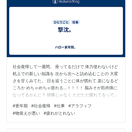
社会復帰して一週間。 座ってるだけで 体力使わないけど
机上での新しい知識を 次から次へと詰め込むことの 大変
さを甘くみてた。 日を追うごとに体が慣れて 楽になるど
ころか めちゃめちゃ疲れる…！！！！ 脳みそが筋肉痛に
なってるかんじ？ 頭痛じゃなく ただただ疲れてるって
いえばいいのかな。 知識詰め込むって こんなに疲れるも
#
更年期
#
社会復帰
#
仕事
#
アラフィフ
の だったっけ？？（遠い目） 更年期の症状も 和らいで
#
物覚えが悪い
#
疲れがとれない
きたし そろそろ仕事してみるか〜 と、 意欲出てきてか
ら 一念発起したものの 正直、行くのが苦痛 になってき
た（涙） 新しいことが なかなか 覚えられないし 休んで