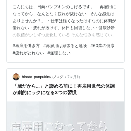
こんにちは、日向パンプキンのしげるです。 「再雇用に
なってから、なんとなく疲れが抜けない…そんな感覚は
ありませんか？」 ・仕事は軽くなったはずなのに体調が
優れない・疲れが抜けず、休日も回復しない・健康診断
の数値が少しずつ悪化している そんな悩みを感じていま
せんか。 実は、**再雇用世代（55〜65歳）で体調を崩
#
再雇用働き方
#
再雇用は頑張ると危険
#
60歳の健康
しやすい人ほど「真面目な性格」**であるケースが非常
#
疲れがとれない
#
無理しない
に多く見られます。 本記事では、なぜ真面目な人ほど体
調を崩しやすいのか、再雇用という働き方の変化と体調
不良の関係をわかりやすく解説します。 再雇用世代に多
い「真面目な人」が知らないうちに疲れてしまう理由 再
•
hinata-panpukinのブログ
7ヶ月前
雇用世代に多い「真面目な人」の…
「歳だから…」と諦める前に！再雇用世代の体調
が劇的にラクになる3つの習慣