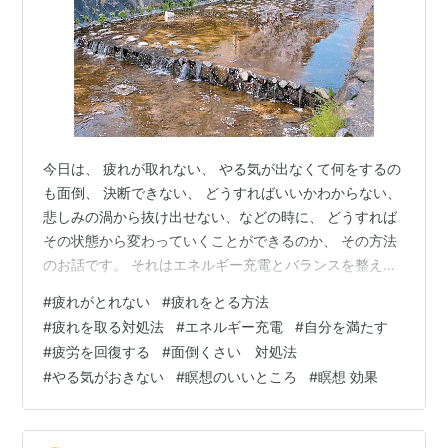
今日は、 疲れが取れない、 やる気が出なくて何をするの
も面倒、 決断できない、 どうすればいいかわからない、
悲しみの渦から抜け出せない、などの時に、 どうすれば
その状態から変わっていくことができるのか、 その方法
のお話です。 それはエネルギー充電とバランスを整える
ことで 抜け出すことができます。 日常の実践的なこと
#
疲れがとれない
#
疲れをとる方法
で、 誰でも自分で自分のエネルギーを充電し、 整えるこ
#
疲れを取る対処法
#
エネルギー充電
#
自分を満たす
とができますので、 ぜひ最後まで読んで、 参考にしてみ
#
疲労を回復する
#
面倒くさい 対処法
てくださいね(^^) ・ 最近、ブログをシンプルに書くよう
#
やる気がおきない
#
瞑想のいいところ
#
瞑想 効果
に 意識しているのですが、 すると書きたいことがどんど
ん溢れて、 もう何から書けばいいのかわからないほどで
す。笑 書…