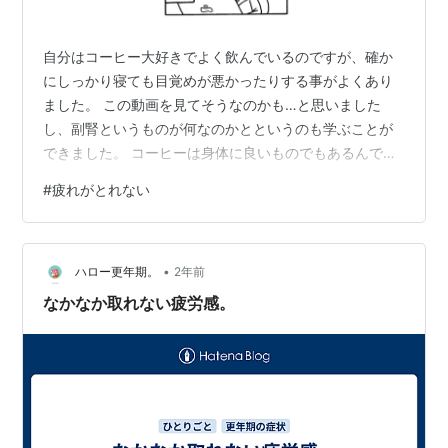
自分はコーヒー大好きでよく飲んでいるのですが、確か
にしっかり寝ても目覚めが悪かったりする事がよくあり
ました。 この動画を見てそうなのかも…と思いました
し、副腎というものが何なのかとというのも学ぶことが
できました。 コーヒーは身体に良いものでもあるんです
けど、ちょっと飲み方を考えないといけないですね…。
#
疲れがとれない
・出店のスケジュールは是非ホームページをご確認くだ
さい↓https://www.nigaoe29.com/ ・X仕事の近況やオ
リジナルの作品などhttps://twitter.com/nigaoe29 ・
•
instagramお客様の写真やリール動画
ハロー更年期。
2年前
https://www.instagram.com…
なかなか取れない疲労感。