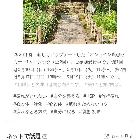
2026年春、新しくアップデートした「オンライン瞑想セ
ミナー1ベーシック（全2回）」ご参加受付中です♪第1回
は5月10日（日）13時〜 、5月12日（火）11時〜、 第2回
は5月17日（日）13時〜 、5月19日（火）11時〜です。
＊日曜日と火曜日は同じ内容です。＊第1回と第2回は内
容が違います。それぞれご都合の合う日程でご参加くだ
#
疲れがとれない
#
自分を整える
#
HSP
#
旅行疲れ
さい。詳細・お申し込みはこちらから。↓オンライン瞑
#
心と体 浄化
#
心と体
#
疲れをためないコツ
想セミナー１ベーシック - 前向き気づき日記 今日は、 お
#
疲れをとる方法
#
自分に戻る
#
瞑想 効果
出かけ後や、人に会った後に、 自分を整えるコツのお話
です。 外と内へ向かう意識のバランスを整え、 体や精
神、エネルギー体を整えることで、 スムーズに本来の自
ネットで話題
もっと見る
分…