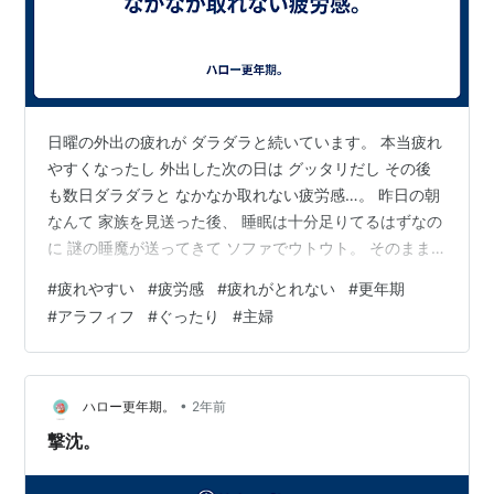
日曜の外出の疲れが ダラダラと続いています。 本当疲れ
やすくなったし 外出した次の日は グッタリだし その後
も数日ダラダラと なかなか取れない疲労感…。 昨日の朝
なんて 家族を見送った後、 睡眠は十分足りてるはずなの
に 謎の睡魔が送ってきて ソファでウトウト。 そのまま
寝てしまい、 気がつけば昼の１２時。 慌てて旦那さんの
#
疲れやすい
#
疲労感
#
疲れがとれない
#
更年期
食事を 準備したのでした。 家族のお世話があるから な
#
アラフィフ
#
ぐったり
#
主婦
んとか踏ん張っていられる。 あと、旦那さんの仕事のサ
ポートも いまの私にはちょうど良いみたい。 リハビリに
なってるというか。 体が思うように動かなくて 情けなく
はなるけど 何だかんだ自分のペースで やらせてもらって
•
ハロー更年期。
2年前
るし 働…
撃沈。