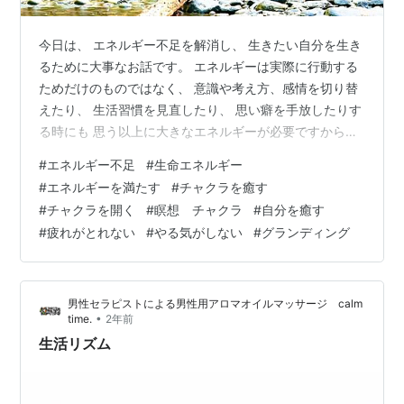
今日は、 エネルギー不足を解消し、 生きたい自分を生き
るために大事なお話です。 エネルギーは実際に行動する
ためだけのものではなく、 意識や考え方、感情を切り替
えたり、 生活習慣を見直したり、 思い癖を手放したりす
る時にも 思う以上に大きなエネルギーが必要ですから、
エネルギーを満たしておくことは 生きたい自分を生きる
#
エネルギー不足
#
生命エネルギー
ためにも大事なことなのです。 周りの人の影響を受け過
#
エネルギーを満たす
#
チャクラを癒す
ぎてしまうという方にも、 ぜひ参考にしていただければ
#
チャクラを開く
#
瞑想 チャクラ
#
自分を癒す
と思います(^^) ・ 昨日、太陽のエネルギーのお話から、
#
疲れがとれない
#
やる気がしない
#
グランディング
太陽とチャクラの活性化について書きましたが、 （その
お話はこちら。 「太陽フレアとスピリチュアル〜チャク
ラの活性化 -…
男性セラピストによる男性用アロマオイルマッサージ calm
•
time.
2年前
生活リズム