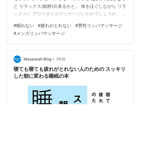
と リラックス(鎮静)出来るかと。 体をほぐしながら リラ
ックスに アロマオイルマッサージいかがでしょうか。 東
京,新宿,西新宿,メンズセラピスト,男性セラピスト,男セラ
#
眠れない
#
疲れがとれない
#
男性リンパマッサージ
ピスト,男性施術者,男性スタッフ,男性スタッフのみ,アロ
#
メンズリンパマッサージ
マオイルマッサージ,アロママッサージ,オイルマッサー
ジ,メンズアロマオイルマッサージ,メンズアロママッサー
ジ,メンズオイルマッサージ,メンズマッサージ,アロマオ
イルマッサージ,アロママッサージ,オイルマッサージ,都…
•
Masassiah Blog
2年前
寝ても寝ても疲れがとれない人のための スッキリ
した朝に変わる睡眠の本