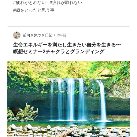
#
疲れがとれない
#
疲れが取れない
い寝ていましたからね。 そんな事懐かしく思いますね、
#
歳をとったと思う事
今では仕事から帰って来て疲れていても夜中々眠れずに
眼が冴えてしまいますね。 やっと眠れたとしても朝すぐ
に起きてしまいます、寝て起きても疲れが全然取れてい
ません。 今私が半世紀を迎えようとしているのですが、
•
前向き気づき日記
2年前
先輩の言葉が身に染みますね。 夜…
生命エネルギーを満たし生きたい自分を生きる〜
瞑想セミナー2チャクラとグランディング