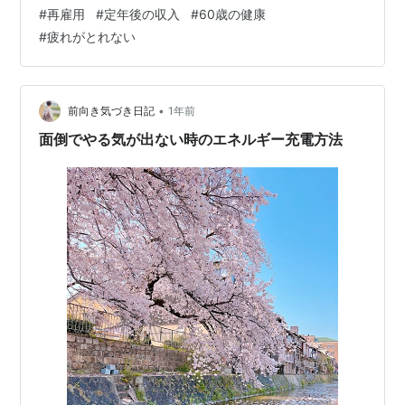
ではなく「生活習慣のズレ」**が原因になっているケー
#
再雇用
#
定年後の収入
#
60歳の健康
スが少なくありません。 この記事では、再雇用世代が特
#
疲れがとれない
に見落としがちな生活習慣の改善ポイントを、健康診断
の視点も交えながら解説します。 再雇用世代の体調不良
は 「年齢」ではなく「生活習慣」で決まる 再雇用世代の
生活習慣が乱れやすい理由 再雇用になると、次のような
•
前向き気づき日記
1年前
変化が同時に起こりま…
面倒でやる気が出ない時のエネルギー充電方法