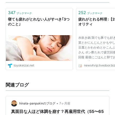
347
252
ブックマーク
ブックマーク
寝ても疲れがとれない人がすべき｢3つ
疲れがとれる料理 :【
のこと｣
オリティ
水炊き鍋 鶏でも豚でも好
菜とかにんじんとかもやし
豆腐とかわかめとかこん
さん ポン酢たれで疲労回
回復 最後にごはんと卵で
きなら濃いアイスクリー
toyokeizai.net
news4vip.livedoor.bi
て お腹がいっぱいになっ
団入ってﾀﾌﾟﾘ寝れ｡
関連ブログ
•
hinata-panpukinのブログ
7ヶ月前
真面目な人ほど体調を崩す？再雇用世代（55〜65