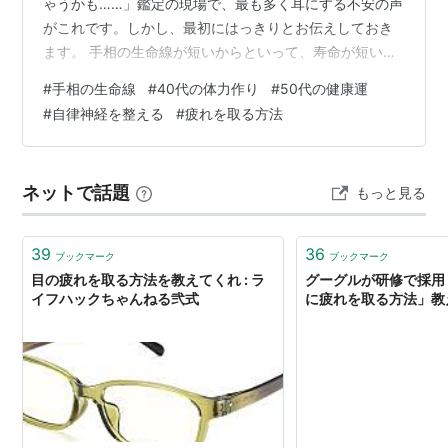
ゃうかも……」鑑定の現場で、最も多く耳にする不安の声
がこれです。しかし、最初にはっきりとお伝えしておき
ます。 手相の生命線が短いからといって、寿命が短いと
いうことは一切ありません。 生命線が示しているのは、
#
手相の生命線
#
40代の体力作り
#
50代の健康運
あなたが持って生まれた「生命エネルギーの貯蔵量」と
#
自律神経を整える
#
疲れを取る方法
「それをどう消費するかのパターン」、そして「環境へ
の適応力」です。たとえ線が短くても、太くはっきりし
ていれば、短距離走者のような爆発的な集中力を持って
ネットで話題
もっと見る
います。逆に長くても薄ければ、省エネモードで細く長
くエネルギーを使うタイプかもしれません。 …
39
36
ブックマーク
ブックマーク
目の疲れを取る方法を教えてくれ : ラ
グーグルが研修で採用
イフハックちゃんねる弐式
に疲れを取る方法」教