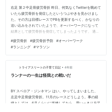
右足 第２中足骨疲労骨折 昨日、何気なくTwitterを眺めて
いたら疲労骨折を発症したというつぶやきを見かけまし
た。その方は目標レースでPBを更新するべく、かなりの
追い込みをされていたようで、オーバーワークになって
結果として疲労骨折を発症してしまったようです。 過去
に疲労骨折を２回経験 実は、私も過去に２度疲労骨折を
#
疲労骨折
#
疲労骨折予防
#
オーバーワーク
経験しています。最初は左足、２度目は右足でした。ト
#
ランニング
#
マラソン
ップの画像は２度目の右足第２中足骨を疲労骨折したと
きのモノ。この時は頚椎ヘルニアも同時に発症したこと
や疲労骨折に気づかずトレーニングを続けていたことも
ありランニングを再開するまでに１年くらいかかりまし
•
トライアスリートの子育て日記
4年前
た。 直接の原因はオーバーワーク…
ランナーの一生は怪我との戦いだ
BY スベロア・ジンネマン はい、やってしまいました、
左足中足骨疲労骨折。11月のレースどうしよう。事の経
緯としては、6月くらいに坂練してたら、思いっきり左足
をぐねったんですが、Eペースなら走れなくもない痛みで