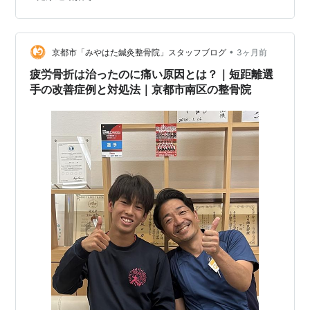
ぴょんしました。その結果「完治」だそうです（ほっ）
★ユニコーンポイント★ いつも足をケガしてしまいま
す。本人的には無理してる感覚はなく、違和感もまった
く感じないのですが、突然痛みが出ます。が、結果足に
•
京都市「みやはた鍼灸整骨院」スタッフブログ
3ヶ月前
負担が掛かっているのは事実のようで…
疲労骨折は治ったのに痛い原因とは？｜短距離選
手の改善症例と対処法｜京都市南区の整骨院