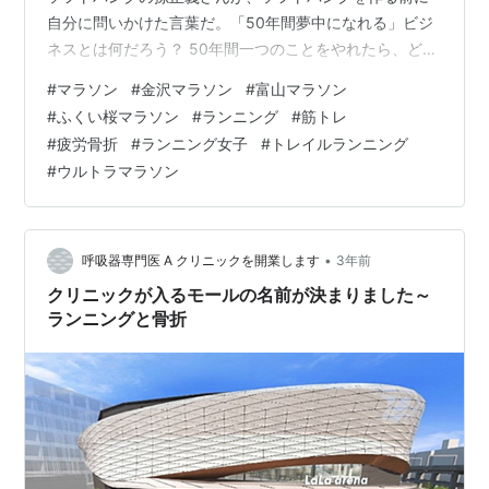
自分に問いかけた言葉だ。「50年間夢中になれる」ビジ
ネスとは何だろう？ 50年間一つのことをやれたら、どん
な人でもかなりの確率で成功させることができる。逆に
#
マラソン
#
金沢マラソン
#
富山マラソン
夢中になれなかったら、どんな儲かるビジネスでも自分
#
ふくい桜マラソン
#
ランニング
#
筋トレ
から離れることを選択してしまうのだ。 私が、フィット
#
疲労骨折
#
ランニング女子
#
トレイルランニング
ネス業界で働いてからすでに27年目、フリーランスのコ
#
ウルトラマラソン
ンディショニングトレーナーとしては17年目です。 コン
ディショニング【整体施術・トレーニング指導】とラン
ニング指導で活動しています…
•
呼吸器専門医 A クリニックを開業します
3年前
クリニックが入るモールの名前が決まりました～
ランニングと骨折