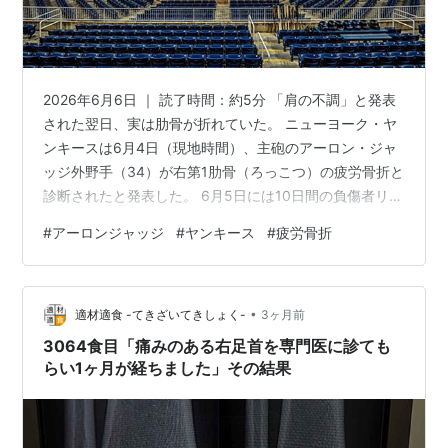
2026年6月6日 ｜ 読了時間：約5分 「肩の不調」と発表
された翌日、実は肋骨が折れていた。 ニューヨーク・ヤ
ンキースは6月4日（現地時間）、主砲のアーロン・ジャ
ッジ外野手（34）が右第1肋骨（ろっこつ）の疲労骨折と
診断されたと発表した。 6月5日には10日間の負傷者リス
ト（IL）に登録。 今季の復帰は見込まれているが、「な
#
アーロンジャッジ
#
ヤンキース
#
疲労骨折
ぜ最初の発表が『肩の不調』だったのか」「5月のスラン
プは怪我のせいだったのか」という疑問は、単なる続報
では見えてこない。 この記事でわかること 4〜6週の離
•
脱、でも今季復帰は見込みあり 「肩の不調」が肋骨骨折
適材適食 -てきざいてきしょく-
3ヶ月前
だった医学的な理由 5月の不振は「スランプ」じゃなか
3064食目「痛みのある右足首を専門医に診ても
った？ 20…
らい1ヶ月が経ちました」その結果