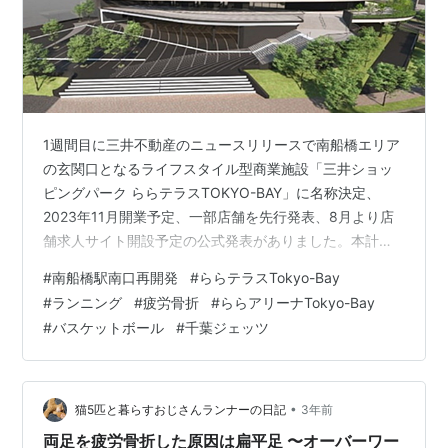
1週間目に三井不動産のニュースリリースで南船橋エリア
の玄関口となるライフスタイル型商業施設「三井ショッ
ピングパーク ららテラスTOKYO-BAY」に名称決定、
2023年11月開業予定、一部店舗を先行発表、8月より店
舗求人サイト開設予定の公式発表がありました。本計画
地はJR京葉線・武蔵野線「南船橋」駅前の利便性の高い
#
南船橋駅南口再開発
#
ららテラスTokyo-Bay
立地で、JR京葉線、JR武蔵野線、京成電鉄（「船橋競馬
#
ランニング
#
疲労骨折
#
ららアリーナTokyo-Bay
場」駅）の2駅3路線が利用可能。三井不動産グループが
#
バスケットボール
#
千葉ジェッツ
管理・運営する「三井ショッピングパーク ららぽーと
TOKYO-BAY」や、現在建設中の大型多目的アリーナ
「（仮称）LaLa arena TOKYO-BAY」（2024年春開業予
定…
•
猫5匹と暮らすおじさんランナーの日記
3年前
両足を疲労骨折した原因は扁平足 〜オーバーワー