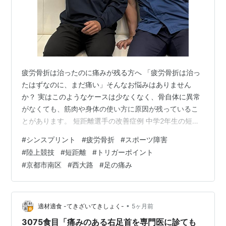
疲労骨折は治ったのに痛みが残る方へ 「疲労骨折は治っ
たはずなのに、まだ痛い」そんなお悩みはありません
か？ 実はこのようなケースは少なくなく、骨自体に異常
がなくても、筋肉や身体の使い方に原因が残っているこ
とがあります。 短距離選手の改善症例 中学2年生の短距
離陸上選手が来院されました。 整形外科で足の疲労骨折
#
シンスプリント
#
疲労骨折
#
スポーツ障害
と診断され、骨は治癒している状態でしたが、走ると痛
#
陸上競技
#
短距離
#
トリガーポイント
みが残る状態でした。 当院では、トリガーポイント鍼治
#
京都市南区
#
西大路
#
足の痛み
療を中心に施術を行い、3回の施術で痛みは約3割まで改
善。 現在は記録会も痛みなく走れる状態まで回復してい
ます。 なぜ痛みが残るのか？ 疲労骨折後の痛みは、以下
のような原因が考えられます。 筋…
•
適材適食 -てきざいてきしょく-
5ヶ月前
3075食目「痛みのある右足首を専門医に診ても