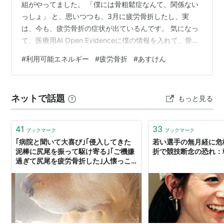
組がやってました。 「僕には骨粗鬆症なんて、関係ない
っしょ」 と、思いつつも、3月に疲労骨折したし、実
は、今も、疲労骨折の症状が出ているんです。 気になっ
て、医療用AI Open Evidenceに僕の情報を入れて、骨粗
鬆症のリスクを評価してもらいました。 平均摂取カロリ
#
利用可能エネルギー
#
疲労骨折
#
あすけん
ー 2300kcal/day 平均ランニング距離 35km/week 体重
51kg BMI 18 体脂肪率 5％ Open Evidenceの回答は、以
下。（学術的な記載の多くは省略しました。） 体脂肪率
ネットで話題
もっと見る
5%の深刻な健康リスク 生理学的限界: 健康な男性の最
低…
41
33
ブックマーク
ブックマーク
｢病院と聞いて大喜び｣｢侵入してきた
若い選手の無月経に危
泥棒に尻尾を振って駆け寄る｣｢ご機嫌
折で競技断念の恐れ：
過ぎて尻尾を疲労骨折した｣人懐っこ
過ぎるレトリバー体験談まとめ