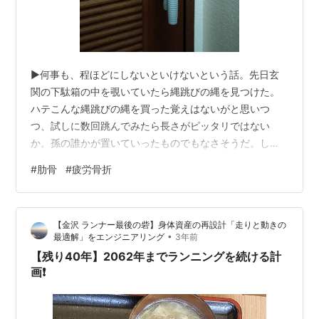
▶何事も、程ほどにしないといけないという話。先日玄
関の下駄箱の中を覗いていたら縄跳びの縄を見つけた。
ハテこんな縄跳びの縄を買った覚えはないがと思いつ
つ、試しに数回跳んでみたら長さがピッタリではない
か。孫の誰かが置いていったものでもなさそうだ。しば
らく頭を巡らせていたところ、昔、職場の健康保険組合
#
肋骨
#
疲労骨折
が主催する健康促進運動にチャレンジした時に、景品と
していただいたものであることが判明。 ▶最近は居間に
9番アイアンを持ち込んで、ゴルフ練習と健康維持を目論
【金沢 ランナー最後の砦】身体資産の再設計「走りと動きの
んで、テレビを見ながらひたすら素振りをするのが日課
•
最適解」をエンジニアリング
3年前
となっていたが、どうも体重が増加傾向にあるので、そ
【残り40年】2062年までランニングを続ける計
れならこの縄跳びをエクササイズの一環に取り入れた
画❗️
ら…