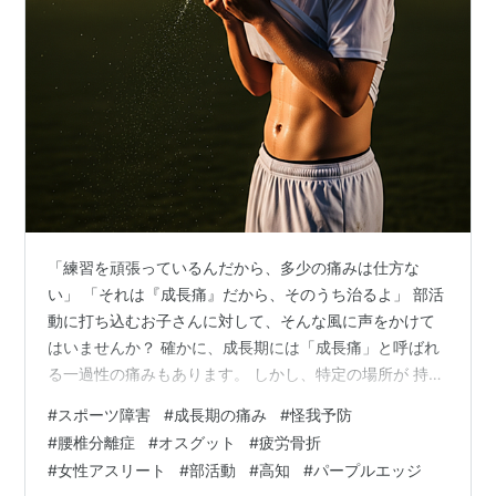
「練習を頑張っているんだから、多少の痛みは仕方な
い」 「それは『成長痛』だから、そのうち治るよ」 部活
動に打ち込むお子さんに対して、そんな風に声をかけて
はいませんか？ 確かに、成長期には「成長痛」と呼ばれ
る一過性の痛みもあります。 しかし、特定の場所が 持続
的に痛む場合、それは単なる成長の証ではなく、骨が上
#
スポーツ障害
#
成長期の痛み
#
怪我予防
げている「危険なサイン」、つまり“骨の悲鳴”かもしれま
#
腰椎分離症
#
オスグット
#
疲労骨折
せん。 特に、体が劇的に変化する中高生の時期は、スポ
#
女性アスリート
#
部活動
#
高知
#
パープルエッジ
ーツパフォーマンスが飛躍的に向上する一方で、骨格系