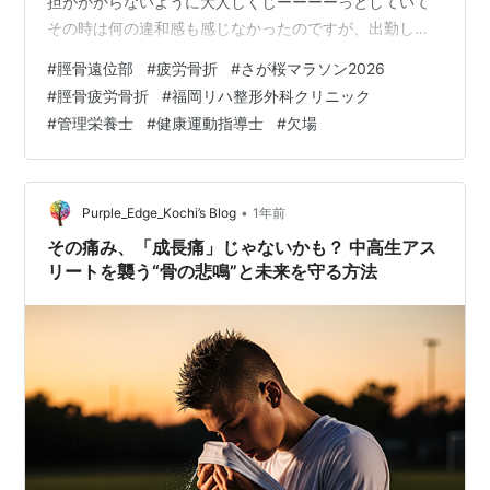
担がかからないように大人しくじーーーーっとしていて
その時は何の違和感も感じなかったのですが、出勤しよ
うと動き始めたら痛みを感じたので、急遽受診すること
#
脛骨遠位部
#
疲労骨折
#
さが桜マラソン2026
にしました。 予め電話で確認したのですが、予約なしで
#
脛骨疲労骨折
#
福岡リハ整形外科クリニック
すが待てば診て頂けるとのこと。 以前も診て頂いていま
#
管理栄養士
#
健康運動指導士
#
欠場
す↓ 2024年の時は、 脛骨疲労骨折（けいこつひろうこ
っせつ） すねの骨にストレスが繰り返し伝わることによ
り生じる疲労骨折で、骨折が生じる部分により、疾走型
と跳躍型に分類されています…
•
Purple_Edge_Kochi’s Blog
1年前
その痛み、「成長痛」じゃないかも？ 中高生アス
リートを襲う“骨の悲鳴”と未来を守る方法