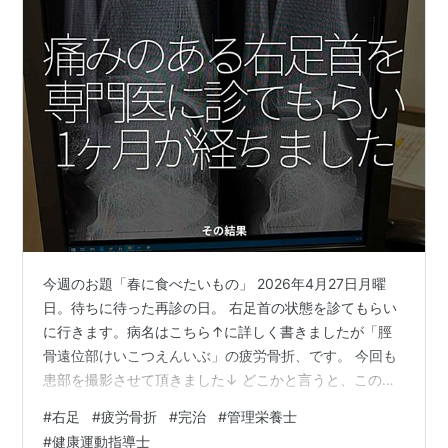
今週のお題「春に食べたいもの」 2026年4月27日月曜
日。待ちに待った再診の日。 右足首の状態を診てもらい
に行きます。病名はこちら↑に詳しく書きましたが「脛
骨遠位部けいこつえんいぶ」の疲労骨折、です。 今回も
患部を撮影させて頂きました↓ どこかと言うと、この部
分です↓ 現時点では全く痛みも違和感もありません。担
#
右足
#
疲労骨折
#
完治
#
管理栄養士
当医から「ジャンプしてみて」と言われ診察室でぴょん
#
健康運動指導士