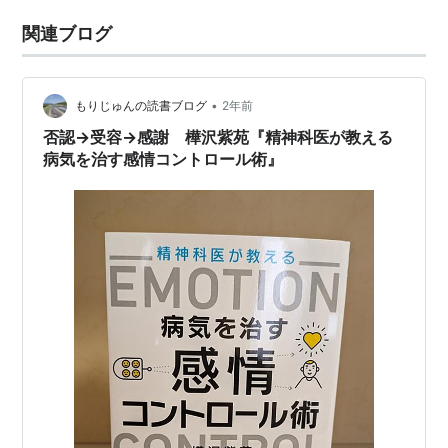
関連ブログ
•
もりじゅんの読書ブログ
2年前
否認→受容→感謝 樺沢紫苑『精神科医が教える
病気を治す感情コントロール術』