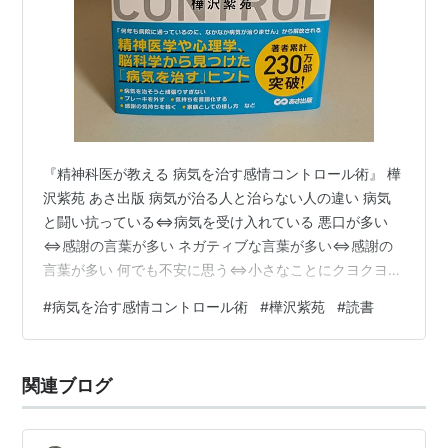
『精神科医が教える 病気を治す感情コントロール術』 樺
沢紫苑 あさ出版 病気が治る人と治らない人の違い 病気
と闘い抗っている⇔病気を受け入れている 悪口が多い
⇔感謝の言葉が多い ネガティブな言葉が多い⇔感謝の
言葉が多い 何でも不安に思う⇔小さなことにクヨクヨし
ない 怒りっぽい、イライラしている⇔リラックスしてい
#
病気を治す感情コントロール術
#
樺沢紫苑
#
読書
る 人に相談しない⇔人に気軽に相談する 人を責める⇔
人を赦している 過去にこだわる⇔今を生きている 症状
のよくならない部分に注目する⇔症状のよくなった部分
関連ブログ
に注目する 否認、受容、感謝の3ステップ 否認とは、病
気やそれにまつわる状況・原因などに対して抗している
状態。 受容とは、それらを受け…