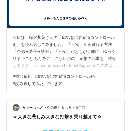
今日は、樺沢紫苑さんの「病気を治す感情コントロール
術」を読み返してみました。 「不安」から逃れる方法、
「否認→受容→感謝」 「不安」だともがく前に、ゆっく
りまつこと ちなみに、こないだの、感想の記事を、載せ
ときます。 a-monndosaya.hatenablog.com この本は、
自分の病気を 【「否認→受容→感謝」に変えていく】と
#
樺沢紫苑
#
病気を治す感情コントロール術
いう内容なのは、わかっていた。 しかし、 買って読んだ
#
読み直してみた
#
生き方
ときも、つらさに直面したときも、こないだ、感想書い
たときも「何か違うな？」ってずっと思っていて、、、
それは、「病気の本」にこだわっていたからだと言うこ
とに気づいた。 「病気」を今の気分「不安」に当てはめ
•
★あーもんどさやの道しるべ★
5年前
てみた…
☆大きな悲しみ大きな打撃を乗り越えて☆