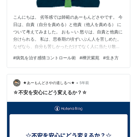
こんにちは。 劣等感では師範のあーもんどさやです。 今
日は、自責（自分を責める）と他責（他人を責める） に
ついて考えてみました。 おも～い 怒りは、自責と他責に
分けられる。 私は、思春期の頃ずいぶん人を苦しめた。
なぜなら、自分も苦しかっただけでなく人に当たり散ら
しまくった。 他人のせいにして生きてきた。（他責） 登
#
病気を治す感情コントロール術
#
樺沢紫苑
#
生き方
校拒否もしたし、受験にも失敗したし・・・ 私がトラウ
マとなり、周りの人が、ずいぶん苦労したことも、今と
なって知る。 それを今になって、思いっきり責める（自
•
責）。 すっごい罪悪感。 ごめんね。 私は、受験は大嫌
★あーもんどさやの道しるべ★
5年前
いだ。 得たものもあったかもしれないけど、失ったもの
☆不安を安心にどう変えるか？☆
しか思い浮かばない。 …