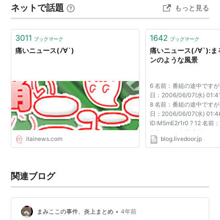
ネットで話題
もっと見る
もの完食困難な量で1人1杯制のため事実上の子ども出
禁・店内待ち時に食券の確認が入るので店内に入ったら
食券を購入する・…
3011
1642
ブックマーク
ブックマーク
痛いニュース(ﾉ∀`)
痛いニュース(ﾉ∀`):
ンのような風景
6 名前：番組の途中ですが
日：2006/06/07(水) 01:41
8 名前：番組の途中ですが
日：2006/06/07(水) 01:4
ID:M5mE2r1r0 ? 12
名無しです[] 投稿日：2006/
itainews.com
blog.livedoor.jp
02:01:29 ID:EFd6df/
ですが名無しです[] 投稿日：2
関連ブログ
•
まみここの事件、炎上まとめ
4年前