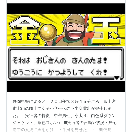
静岡県警によると、２０日午後３時４５分ごろ、富士宮
市北山の路上で女子小学生への下半身露出が発生しまし
た。（実行者の特徴：中年男性、小太り、白色系ダウン
ジャケット、茶色ズボン） ■実行者の言動や状況・帰宅
途中の女児に声をかけ、下半身を見せた。・「郵便局は