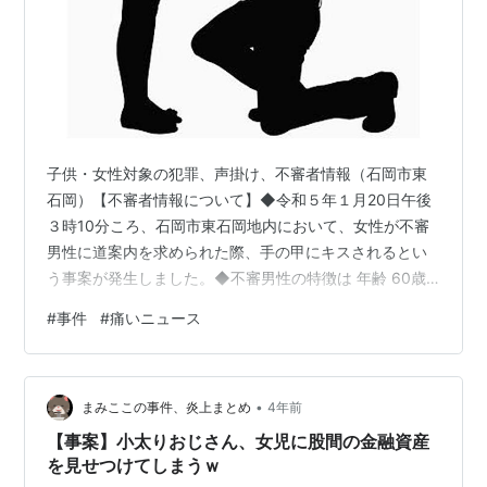
子供・女性対象の犯罪、声掛け、不審者情報（石岡市東
石岡）【不審者情報について】◆令和５年１月20日午後
３時10分ころ、石岡市東石岡地内において、女性が不審
男性に道案内を求められた際、手の甲にキスされるとい
う事案が発生しました。◆不審男性の特徴は 年齢 60歳
くらい 身長 165センチメートルくらい 体格 小太り 髪型
#
事件
#
痛いニュース
白髪の長髪 上衣 水色長袖シャツ 下衣 灰色長ズボン 履物
黒色スニーカーで、灰色自転車を使用しています。 2ウ
ィズコロナの名無しさん2023/01/22(日)
•
14:42:32.94id:T0X11Nlv0 >>1死刑でよろ 3ウィズコロ
まみここの事件、炎上まとめ
4年前
ナの名無しさん2023/01/22(日)…
【事案】小太りおじさん、女児に股間の金融資産
を見せつけてしまうｗ