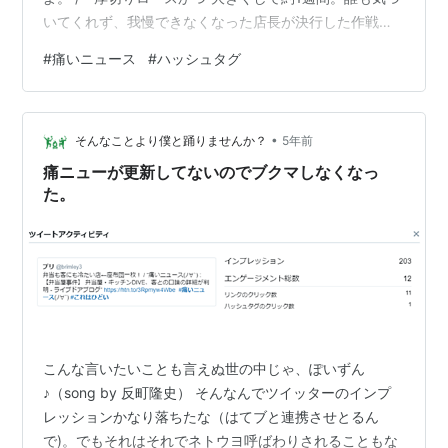
いてくれず、我慢できなくなった店長が決行した作戦が
こちら” https://t.co/vnJWmP1Tdx #togetter #考え方—
#
痛いニュース
#
ハッシュタグ
ブリ (@brimley3) 2021年11月4日 これが「背中で語る
男」か。まんまだなｗ。 【背中で語る男】侍男子は根強
い人気あり！寡黙な男性の特徴とは | GEEQ ま、そんな
•
こたぁどーでもいいのですが。togetterで「おぢ…
そんなことより僕と踊りませんか？
5年前
痛ニューが更新してないのでブクマしなくなっ
た。
こんな言いたいことも言えぬ世の中じゃ、ぽいずん
♪（song by 反町隆史） そんなんでツイッターのインプ
レッションかなり落ちたな（はてブと連携させとるん
で)。でもそれはそれでネトウヨ呼ばわりされることもな