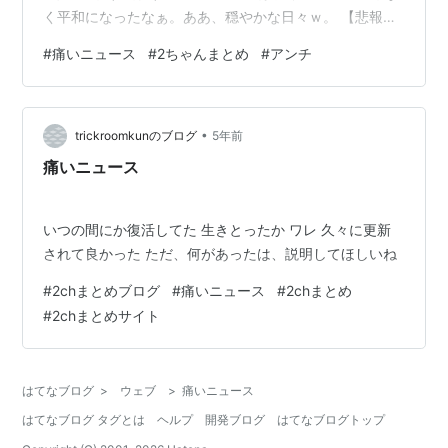
く平和になったなぁ。ああ、穏やかな日々ｗ。 【悲報】
まとめブログ 痛いニュースの更新が途絶える 管理人がコ
#
痛いニュース
#
2ちゃんまとめ
#
アンチ
ロナ感染「頭痛と吐き気でやる気出ない 治ったら更新す
る」→3週間たっても再開されず死亡説が出始める : まと
めダネ！ まじか。管理人コロナ感染かよ・・。そういや
•
痛ニューでもコロナ関連ネタいくつかあったんだけどな
trickroomkunのブログ
5年前
ぁ。変異ウイルス恐るべし。 痛いニュース(ﾉ∀`) : 【弁当
痛いニュース
屋事件】 弁当屋…
いつの間にか復活してた 生きとったか ワレ 久々に更新
されて良かった ただ、何があったは、説明してほしいね
#
2chまとめブログ
#
痛いニュース
#
2chまとめ
#
2chまとめサイト
はてなブログ
>
ウェブ
>
痛いニュース
はてなブログ タグとは
ヘルプ
開発ブログ
はてなブログトップ