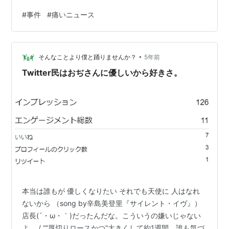
どこ？」 ■現場付近の施設・北山小学校［発生学校
#
事件
#
痛いニュース
区］、上井出小学校、北山中学校、北山インターチェン
ジ、富士山 32023/01/22(日) 09:28:57.190 金融派生商品
（なま） 4新オレオレ!オレだよ、名無しだ
•
よ!!2023/01/22(日) 09:35:22.250 不良債権 5新オレオ
そんなことより僕と踊りませんか？
5年前
レ!オレだよ、名無しだよ!!2023/01/22…
Twitter民はおぢさんに優しいから好きさ。
本当は誰もが 優しくなりたい それでも天使に 人はなれ
ないから （song by辛島美登里『サイレント・イヴ』）
店長(´・ω・｀)だったんだな。こういうの嫌いじゃない
よ。 / “”厚切りロースかつ”大きくして約1週間。誰も気づ