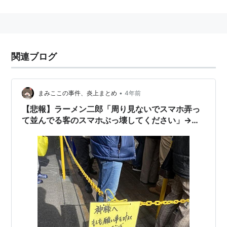
す。
http://blog.livedoor.jp/dqnplus/
関連ブログ
巨大掲示板「2ちゃんねる」に同名の掲示板「痛いニュ
ース+」がある。
•
まみここの事件、炎上まとめ
4年前
数ある2ちゃんねるスレッド紹介ブログの中でもPV数上
【悲報】ラーメン二郎「周り見ないでスマホ弄っ
位であり、はてなブックマークでもホッテントリに上が
て並んでる客のスマホぶっ壊してください」→大
ることが多い。
炎上
アフィリエイトを運営資金源にしており、アニメ
DVD/Blu-Ray、フィギュア、ゲームなどのアフィリエイ
トリンクが多い。
関連キーワード
気になるニュース