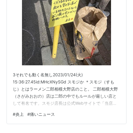
3それでも動く名無し2023/01/24(火)
15:36:27.45id:MHcXNySGd スモジか ＊スモジ（すも
じ）とはラーメン二郎相模大野店のこと。 二郎相模大野
（さがみおおの）店は二郎の中でもルールが厳しい店と
して有名です。スモジ店長は公式Webサイトで「当店は
少しややこしいお店です。よろしいですか？」って書い
#
炎上
#
痛いニュース
ているほど。ルールの厳しさには定評がありますね。 主
なルール・行列を待つ際の待ち合わせ合流(横入り行為)は
絶対に禁止・1人で食事できない子どもは入店ＮＧ ※子ど