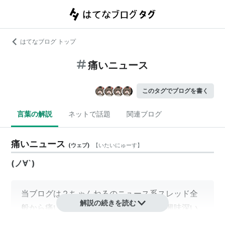
はてなブログ トップ
痛いニュース
このタグでブログを書く
言葉の解説
ネットで話題
関連ブログ
痛いニュース
(
ウェブ
)
【
いたいにゅーす
】
(ノ∀`)
当ブログは２ちゃんねるのニュース系スレッド全
解説の続きを読む
般から痛いニュース、呆れたニュース、興味深い
時事ネタなどをピックアップして紹介していま