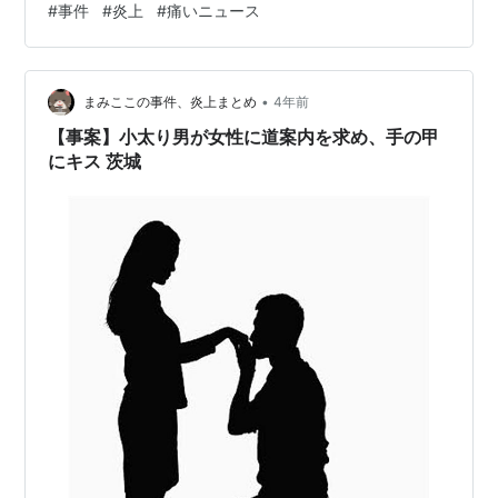
#
事件
#
炎上
#
痛いニュース
ァクスが届いたのは、徳島市の1校、小松島市の1校、阿
波市の1校、美馬市の3校。「弁護士の唐澤」を名乗る人
物が差出人となっており、ファクスの文面はいずれも同
•
じ内容だった。 文面では、午後1時34分までに二つの銀
まみここの事件、炎上まとめ
4年前
行口座にそれぞれ300万円ずつを送金するよう要求。そ
【事案】小太り男が女性に道案内を求め、手の甲
の上で、「期限までに誠意ある対応をし…
にキス 茨城