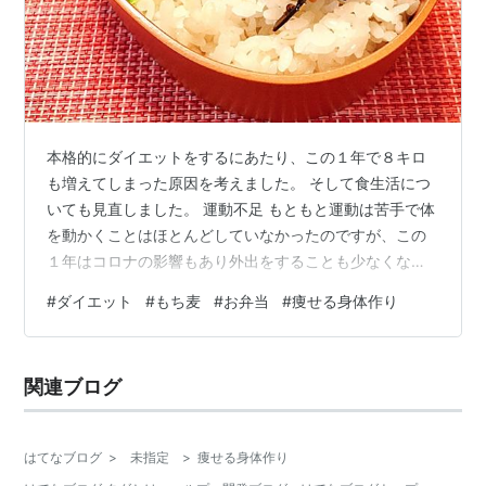
本格的にダイエットをするにあたり、この１年で８キロ
も増えてしまった原因を考えました。 そして食生活につ
いても見直しました。 運動不足 もともと運動は苦手で体
を動かくことはほとんどしていなかったのですが、この
１年はコロナの影響もあり外出をすることも少なくな
り、余計運動不足となっていました。 またこの１年で生
#
ダイエット
#
もち麦
#
お弁当
#
痩せる身体作り
活が１番大きく変化したのはリモートワークです。 事務
仕事ではありますが、通勤の行き帰りや仕事中に動いた
りと少しは体を動かしていたことが、リモートワークと
関連ブログ
なるとほとんど体を動かくことがなく、座りっぱなし状
態です。 姿勢を変えることもないので、腰が痛くなった
り、目の疲れや・肩こりもひどくなっていま…
はてなブログ
>
未指定
>
痩せる身体作り