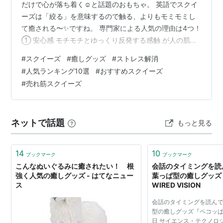
だけで心が落ち着く☺️と話題のおもちゃ。 英語でスクイ
ーズは「絞る」を意味するので触る、よりもモミモミし
て癒される〜✨ですね。 専門家による人気の理由は4つ！
① 安心感 モチモチとゆっくり反発する感触 が人の肌に
近く無意識に安心感を 覚える ② 癒やし ゆっくり元に戻
#
スクイーズ
#
癒しグッズ
#
ストレス解消
る動きそのものが 心を落ち着かせる ③ 刺激 デジタル世
#
人気ランキング10選
#
おすすめスクイーズ
代だからこそ、手で直 接触れるアナログ体験が新鮮 ④
#
売れ筋スクイーズ
ストレス解消 不安な気持ちが和らぐ 【2026最新】スク
イーズ 人気ランキングTOP10🏆 1位:スイーツモチーフ
(シリコン系) 水のようになめらかな触り心地!見た目…
ネットで話題
もっと見る
14
10
ブックマーク
ブックマーク
こんなぬいぐるみに癒されたい！ 根
会話のタイミングを読
強く人気の癒しグッズ - はてなニュー
葉っぱ型の癒しグッズ『
ス
WIRED VISION
会話のタイミングを読ん
型の癒しグッズ『ペコッぱ』 
日 サイエンス・テクノロ