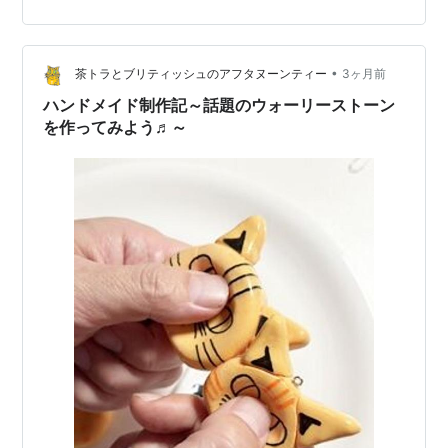
くまちゃんのアクリルキーホルダーです🐻✨ ちょっと気
分がゆらゆらしているような、でもどこか共感できるよ
うな世界観のくまちゃんです。 ゆるい表情と少し切ない
雰囲気がクセになります。 👉 疲れた日や、気持ちが少し
•
茶トラとブリティッシュのアフタヌーンティー
3ヶ月前
沈んだ日に…
ハンドメイド制作記～話題のウォーリーストーン
を作ってみよう♬～