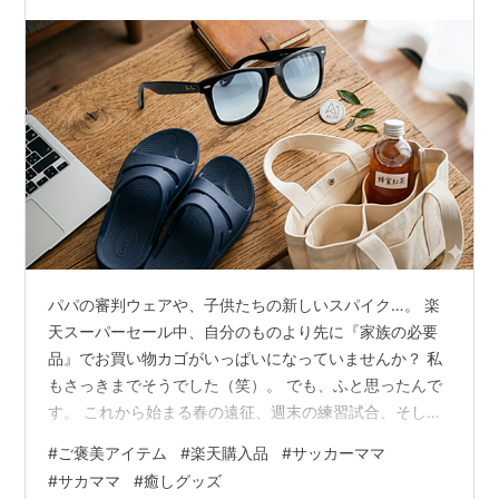
パパの審判ウェアや、子供たちの新しいスパイク…。 楽
天スーパーセール中、自分のものより先に『家族の必要
品』でお買い物カゴがいっぱいになっていませんか？ 私
もさっきまでそうでした（笑）。 でも、ふと思ったんで
す。 これから始まる春の遠征、週末の練習試合、そして
強い日差しの中での応援…。 一番体力を使い、精神的に
#
ご褒美アイテム
#
楽天購入品
#
サッカーママ
も支柱となっている私たちママこそ、ちょっとした『ご
#
サカママ
#
癒しグッズ
褒美』が必要なんじゃないかなって。 『これがあるか