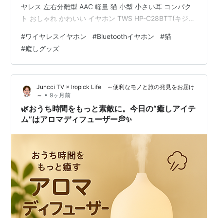
ヤレス 左右分離型 AAC 軽量 猫 小型 小さい耳 コンパク
ト おしゃれ かわいい イヤホン TWS HP-C28BTT(キジシ
ロ) ラディウス Amazon この可愛さに釣られてしまっ
#
ワイヤレスイヤホン
#
Bluetoothイヤホン
#
猫
て……… （ブログ主は無類の猫好きであり猫飼いです）
#
癒しグッズ
感想、率直に… か わ い い
！！！！！！！！！！！！！！！！！！！！！！ 私はキ
ジトラ飼いなのでキジトラ柄を選びましたが、茶トラや
Juncci TV × Iropick Life ～便利なモノと旅の発見をお届け
三毛猫など種類…
•
～
9ヶ月前
🌿おうち時間をもっと素敵に。今日の“癒しアイテ
ム”はアロマディフューザー💭✨