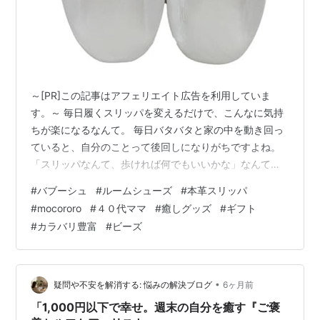
～[PR]この記事はアフェリエイト広告を利用していま
す。～ 毎日履くスリッパを変えるだけで、こんなに気持
ちが楽になるなんて。 毎日バタバタと家の中を動き回っ
ていると、自分のことって後回しになりがちですよね。
「スリッパなんて、歩ければ何でもいいかな」なんて、
以前の私は300円ショップの布製スリッパを履き潰して
#
バブーシュ
#
ルームシューズ
#
本革スリッパ
は買い替える、というサイクルを繰り返していました。
#
mocororo
#
４０代ママ
#
癒しグッズ
#
ギフト
でも、今履いているこの「mocororo（モコロロ）」のバ
#
カラバリ豊富
#
ビーズ
ブーシュ に出会ってから、考えが変わりました。 実はこ
れ、気に入りすぎて今ので3足目。 毎日一番長く過ごす
家の中で、身体を支えてくれる「足元」を大切に扱うよ
うになってから、驚くほど…
•
疑問や不安を解消する: 悩みの解決ブログ
6ヶ月前
「1,000円以下で幸せ。週末の自分を癒す『ご褒