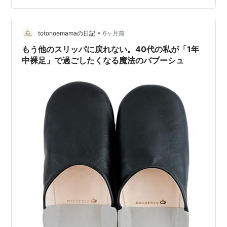
ら、今週末も頑張れる！』 そんな風に思えるアイテムが
手元にあるだけで、サカママライフはもっと楽しく、軽
やかになります。 セール終了まであと数時間。 最後は家
•
totonoemamaの日記
6ヶ月前
族のためじゃなく、『自分のため』に…
もう他のスリッパに戻れない。40代の私が「1年
中裸足」で過ごしたくなる魔法のバブーシュ