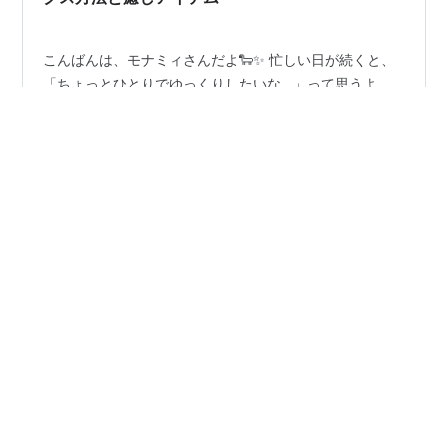
こんばんは、モナミィさんだよ🐑✨ 忙しい日が続くと、
「ちょっとひとりでゆっくりしたいな…」って思うよ
ね。 でも実際は、「ついスマホをいじっていたら時間が
過ぎちゃった…。」 「全然休めてない…これって私のせ
い？」なんて思ったこと、ないかな？ そんなふうに自分
を責めちゃうこともあるかもしれないね。 実はそれっ
#
ひとり時間
#
リラックス方法
#
癒しアイテム
て“弱さ”じゃなくて、あなたの心と体が「本当は休みたい
#
癒しグッズ
#
おうち時間
よ」ってサインを出しているだけなんだよ。 この記事で