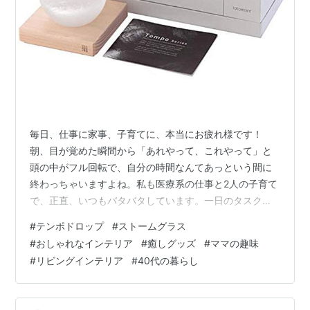
毎日、仕事に家事、子育てに、本当にお疲れ様です！
朝、目が覚めた瞬間から「あれやって、これやって」と
頭の中がフル回転で、自分の時間なんてあっという間に
終わっちゃいますよね。私も医療系の仕事と2人の子育て
で、正直、いつもバタバタしています。一日のタスクに
追われ、「自分自身の時間」を持てなかったと気づく瞬
#
テンポドロップ
#
ストームグラス
間はないでしょうか？ 「私だけの静かな時間」が欲し
#
おしゃれなインテリア
#
癒しグッズ
#
ママの趣味
い。 「置いておくだけで癒やされるもの」が欲しい。 私
#
リビングインテリア
#
40代の暮らし
自身、そんな忙しい日々の中でも「ゆるっと快適」な暮
らしを諦めたくないんです。そんな私が、ずっと前から
リビングに迎え入れたいと憧れているインテリアがある