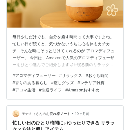
毎日少しだけでも、自分を癒す時間って大事ですよね。
忙しい日が続くと、気づかないうちに心も体もカチカ
チ…そんな時にそっと助けてくれるのが アロマディフュ
ーザー。 今日は、Amazonで人気のアロマディフューザ
ーをひとつ選んでご紹介します🌙✨寝る前のリラック
ス、作業中の気分転換にぴったりのアイテムです。 🌸 今
#
アロマディフューザー
#
リラックス
#
おうち時間
日のおすすめアイテム 🌿 超音波アロマディフューザー
#
香りのある暮らし
#
癒しグッズ
#
ンテリア雑貨
🔸特徴 🌫️ 水を使わないネブライザー式（噴霧式） 🌲お
#
アロマ生活
#
快適ライフ
#
Amazonおすすめ
しゃれな砂時計デザイン（ダブルウォールガラス） 🌈
LEDライト機能 🏠最大18畳対応 🌲天然木素材を使用 🔌
USB給電（Type-C） & タッチ操作 Thaleiaveil アロ…
•
モナミィさんのお疲れ様ノート
10ヶ月前
忙しい日のひとり時間に♪ ゆったりできる リラッ
クス方法と癒しアイテム