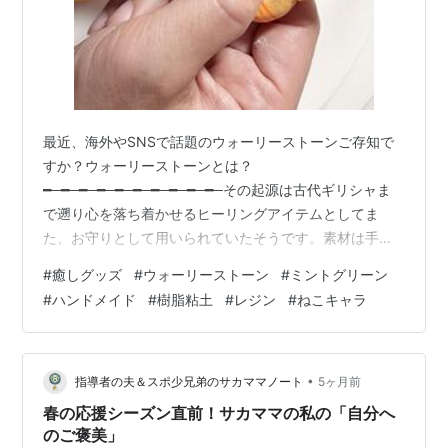
最近、海外やSNSで話題のウォーリーストーンご存知で
すか？ウォーリーストーンとは？
━─━─━─━─━─━─━─━─━─━─その起源は古代ギリシャま
で遡り心を落ち着かせるヒーリングアイテムとしてま
た、お守りとして用いられていたそうです。素材は手の
平サイズの天然石ポイントは中央のくぼみにアリ心配事
#
癒しグッズ
#
ウォーリーストーン
#
ミントグリーン
や緊張した時、イライラしたりストレスで心が乱れたと
#
ハンドメイド
#
樹脂粘土
#
レジン
#
ねこキャラ
きなんかはこのくぼみを親指でさわさわさわ...不思議と
心が落ち着きworry(心配事など)を取り除いてくれると言
われているのです。━─━─━─━─━─━─━─━─━─━─この高
ストレスな現代社会ですからみんな心の安寧を求めて...
•
指導者の夫＆スポ少兄弟のサカママノート
5ヶ月前
話題になるのも頷けますよね…
春の応援シーズン直前！サカママの私の「自分へ
のご褒美」