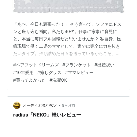
「あ〜、今日も頑張った！」 そう言って、ソファにドス
ンと座り込む瞬間。私たち40代。仕事に家事に育児に
と、本当に毎日フル回転だと思いませんか？ 私自身、医
療現場で働く二児のママとして、家では完全に力を抜き
たいタイプ。張り詰めた日々を送っているからこそ、家
での「リラックス時間」は絶対に妥協できません。 この
#
ベアフットドリームズ
#
ブランケット
#
出産祝い
リセット時間がないと、翌朝の笑顔が出ない！って、正
#
10年愛用
#
癒しグッズ
#
ママレビュー
直思っちゃいます。 そんな私が、10年近く手放せずに愛
#
買ってよかった
#
洗濯OK
用している、最高の「癒し」アイテムがあるんです。 そ
れが、出産祝いでもらって以来、家族みんなでトリコに
なっている「ベアフット ドリームズ（Barefoot
Dreams）」のブランケットです…
•
オーディオ沼とPCと
8ヶ月前
radius「NEKO」軽いレビュー