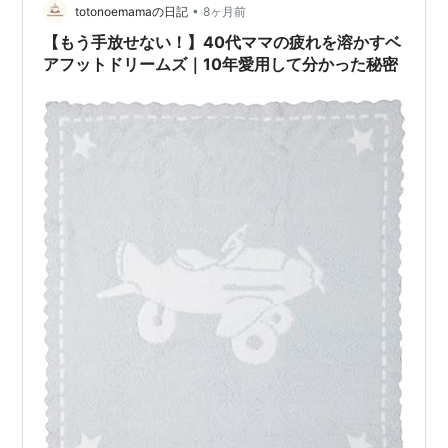
んです。それが、この「テンポドロップ ストー…
•
totonoemamaの日記
8ヶ月前
【もう手放せない！】40代ママの疲れを溶かすベ
アフットドリームズ｜10年愛用して分かった秘密