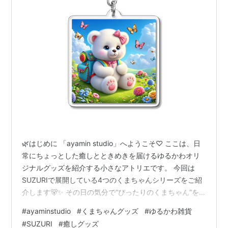
🌿はじめに 「ayamin studio」へようこそ♡ ここは、日
常にちょっとした癒しとときめきを届けるゆるかわオリ
ジナルグッズを紹介する小さなアトリエです。 今回は
SUZURIで展開している4つのくまちゃんシリーズをご紹
介します🐻✨ その日の気分で“ぴったりのくまちゃん”を
選べるシリーズです。 🐻くまちゃんシリーズ紹介 🧸メン
#
ayaminstudio
#
くまちゃんグッズ
#
ゆるかわ雑貨
ヘルくまちゃん ゆるかわでちょっと共感できるメンヘル
#
SUZURI
#
癒しグッズ