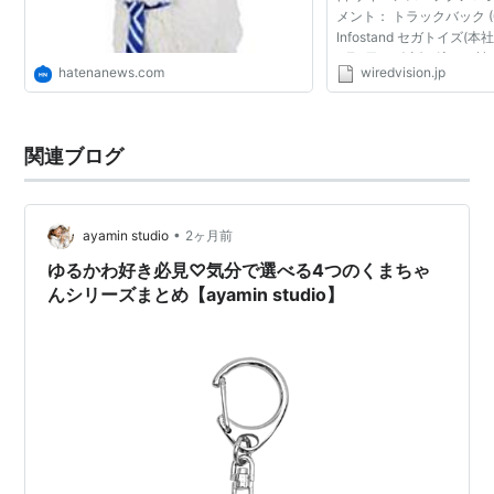
メント： トラックバック (
Infostand セガトイズ
6月6日、“会話の流れを
hatenanews.com
wiredvision.jp
なずく”葉っぱ型玩具『ペ
た。9月30日に発売...
関連ブログ
•
ayamin studio
2ヶ月前
ゆるかわ好き必見♡気分で選べる4つのくまちゃ
んシリーズまとめ【ayamin studio】