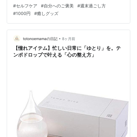
末の満足度は変わります。この記事では、1,000円以下で
#
セルフケア
#
自分へのご褒美
#
週末過ごし方
できる「自分へのご褒美」と、無理のない週末過ごし方
#
1000円
#
癒しグッズ
を具体的に紹介します。 毎日頑張っているのに満たされ
ない理由 平日は仕事や家事、対人関係に追われ、気を抜
く余白がほとんどありません。 そのため、週末になって
も「何をしたらいいか分からない」状態に陥りがちで
•
totonoemamaの日記
8ヶ月前
す。 ここで重要なのは、疲れ…
【憧れアイテム】忙しい日常に「ゆとり」を。テ
ンポドロップで叶える「心の整え方」