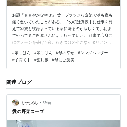
お題「ささやかな幸せ」 昔、ブラックな企業で朝も夜も
無く働いていたことがある。 その頃は真夜中に仕事を終
えて家族も寝静まっている家に帰るのが寂しくて、朝ま
でやってるご飯屋さんによく行っていた。 仕事で心身共
にダメージを受けた夜、行きつけの小さなイタリアンで
牡蠣のグラタンを食べて泣いたことがある。 なんだか胃
#
家ごはん
#
娘ごはん
#
母の幸せ
#
シングルマザー
袋から辛い気持ちが浄化されるような感覚で いい歳なの
#
子育て中
#
癒し飯
#
母にご褒美
に、ご飯食べて泣くなんて自分でも信じられなかったけ
ど・・・。 でも癒されたことには間違いない。 今はブラ
ックとは縁を切り、自分の生活に追われている日々。 高
関連ブログ
齢の両親の夕飯を作り自宅に戻ると、子供たちもバイト
や外出で不在。 我が家のことには気…
•
おやぢめし
5年前
愛の野菜スープ