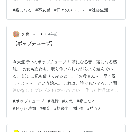
調べてしまう ところがあるので、 調べてみました。原因
#
癖になる
#
不安感
#
日々のストレス
#
社会生活
を。（暇なのかな？） 結果、 『ストレスや不安感などが
原因になるらしい』 とのことでした。 （あくまで考えら
れる一因） ......いや、 ストレスが原因の行動、多くな
•
い？？ 何事もとりあえず、 『原因：ストレス』なの
知育 ～ ★
4年前
何？？ それなりに根拠はあるよな？？ 「ストレスによ…
【ポップチューブ】
今大流行中のポップチューブ！ 癖になる音、癖になる感
触。 長女も次女も、取り争いをしながらよく遊んでい
る。 試しに私も借りてみると……「お母さん～、早く返
してよ～～」という始末。 これは、誰でもハマること間
違いなし！ プレゼントに持ってこい！ 作った作品は☆
↑ 長女、次女の合体作「なが～～いヘビさん」↑ 次女の
#
ポップチューブ
#
流行
#
人気
#
癖になる
作品「リボンと英語とハート」 （英語とは、Мのこ
#
おうち時間
#
知育
#
想像力
#
制作
#
黙々と
と。。） ↑ 長女の作品「蝶々の食卓」 など。 【楽しい
ポイント♪】 ※ ５歳：ポキポキ、パキパキといいおとがな
っておもしろい！なんでもつくれてたのしいよ！わたし