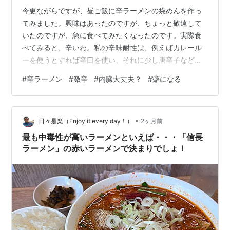
今更ながらですが、昼ご飯に辛ラーメンの袋めんを作っ
てみました。興味はあったのですが、ちょっと敬遠して
いたのですが、急に食べてみたくなったのです。実際食
べてみると、辛いわ。私の辛味耐性は、例えばカレール
ーを使うとすれば辛口を使い、それに少し唐辛子などを
足すくらいで、一般的にそれほど辛さに弱いというほど
#
辛ラーメン
#
激辛
#
内臓大丈夫？
#
癖になる
ではないと思います。でも、一口目から「辛」くて唇が
ヒリヒリしました。ただ、辛いだけじゃなくて旨味もあ
るので何とか完食しました。私の辛味耐性の限界は超え
•
ていました。私向きの食べ物ではないなと思うものの、
日々是楽（Enjoy it every day！）
2ヶ月前
少したった今、なぜかまた食べてもいいなと思っている
最も中毒性が高いラーメンといえば・・・「信長
自分もいます。そこでふと思ったのは、テレビで見た
ラーメン」の赤いラーメンで決まりでしょ！
「…