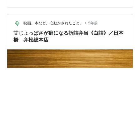
かい？？」 ってわざわざ毎度聞いてきます＾＾； どんな
に離れていても駆け寄ってきて確認します。 最初は付き
合っておしりたんていの必殺技を浴びた人のように 「く
•
っさぁー－－－！！！」 っていうと めっちゃそれはもう
映画、本など。心動かされたこと。
5年前
嬉しそうに笑いまくっていました。 しかし、次第に毎度
甘じょっぱさが癖になる折詰弁当《白詰》／日本
あんま…
橋 弁松総本店