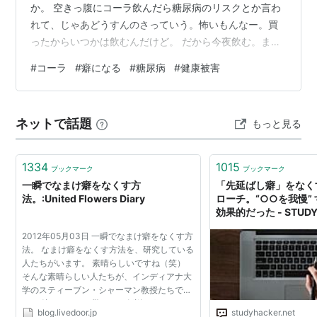
か。 空きっ腹にコーラ飲んだら糖尿病のリスクとか言わ
れて、じゃあどうすんのさっていう。怖いもんなー。買
ったからいつかは飲むんだけど。 だから今夜飲む。まぁ
毎日のように飲んでるわけでもないし、問題ないとは思
#
コーラ
#
癖になる
#
糖尿病
#
健康被害
うんだけど、こういうのって積み重ねだと思ってる。一
回飲んだ程度では平気だろうけど、それを日常にしてし
まうと。 以前、不味いからゼロコーラは飲まないって書
ネットで話題
もっと見る
いたけど、今は逆。もう怖くて普通のコーラはほとんど
飲んでない。ゼロコーラが不味いのは変わらないけど、
本当は普通のコーラ飲みたいんだけど、健康のこ…
1334
1015
ブックマーク
ブックマーク
一瞬でなまけ癖をなくす方
「先延ばし癖」をなく
法。:United Flowers Diary
ローチ。“○○を我慢”
効果的だった - STUDY
タディーハッカー）｜
2012年05月03日 一瞬でなまけ癖をなくす方
＆英語学習
法。 なまけ癖をなくす方法を、研究している
人たちがいます。 素晴らしいですね（笑）
そんな素晴らしい人たちが、インディアナ大
学のスティーブン・シャーマン教授たちで
す。 彼らは、ある驚くべき仮説をうちたてま
blog.livedoor.jp
studyhacker.net
す。 「人がなまけるのは、やるべき作業を、