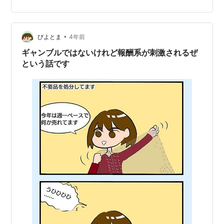
ね！」と叱責された奴、見たことあるか？ 自慢やないけ
ど、そいつと一緒に定食を食いに行ったん、俺やねん！
電車の中での、高齢者2人の会話。 「昨日の夜の、映画
•
劇場の、アメリカ映画！おもろかったわー！」と、スキ
びよとま
4年前
ンヘッドの老人が言った。 「おお！俺もみたわ。確かに
ギャンブルではないけれど報酬系が刺激されるぜ
おもろかったな。」と、白髪の老人が答…
という話です