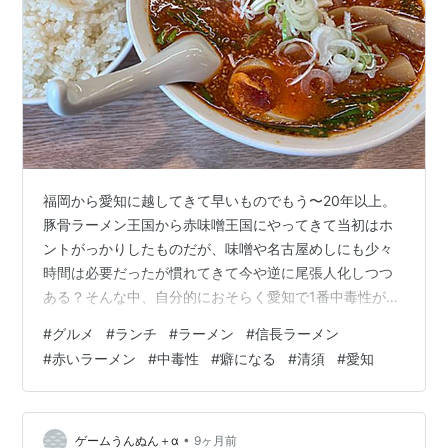
福岡から愛知に越してきて早いものでもう〜20年以上。
豚骨ラーメン王国から赤味噌王国にやってきて当初はホ
ントがっかりしたものだが、味噌や名古屋めしにも少々
時間は必要だったが慣れてきて今や逆に尾張人化しつつ
ある？そんな中、自分的におそらく愛知で1番中毒性が高
いラーメンと言えるのがここ清須の人気店「信長ラーメ
#
グルメ
#
ランチ
#
ラーメン
#
信長ラーメン
ン」だ！ 基本はあっさりとして豚骨系スープだがその超
#
赤いラーメン
#
中毒性
#
癖になる
#
清須
#
愛知
中毒性高いという逸品が名物ともなっている「赤いラー
メン」なのだ！他のラーメンもあっさりして美味いのだ
が、入店するともう〜なぜか決められたことのように赤
いラーメンを注文しちゅうのだ。もう〜呪縛だね？Aセッ
•
ゲームうんぬん＋α
9ヶ月前