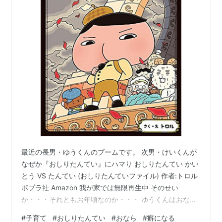
最近の長男・ゆうくんのブームです。 次男・けいくんが
なぜか『おしりたんてい』にハマり おしりたんてい かい
とう VS たんてい (おしりたんていファイル) 作者:トロル
ポプラ社 Amazon 我が家では無限再生中 そのせい
か・・・それともお年頃なのか・・・ ゆうくんはおなら
をすると 「あ、おならでちゃったぁ～ お母さん、くさい
#
子育て
#
おしりたんてい
#
おなら
#
癖になる