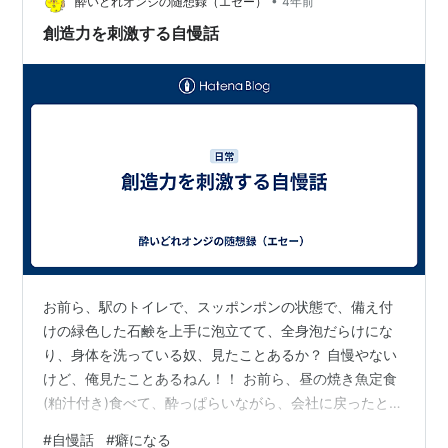
は、えいごもつくれるんだー✨ ※１２歳：これは、癖にな
•
酔いどれオンジの随想録（エセー）
4年前
る！！いつでもどこでも…
創造力を刺激する自慢話
お前ら、駅のトイレで、スッポンポンの状態で、備え付
けの緑色した石鹸を上手に泡立てて、全身泡だらけにな
り、身体を洗っている奴、見たことあるか？ 自慢やない
けど、俺見たことあるねん！！ お前ら、昼の焼き魚定食
(粕汁付き)食べて、酔っぱらいながら、会社に戻ったとこ
ろ、上司から、「お前、昼間っから酒飲んでどうすん
#
自慢話
#
癖になる