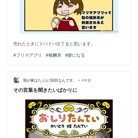
売れたときにドバドバ出てると思います。
#
フリマアプリ
#
報酬系
#
癖になる
•
我が家はたぶん1回目なんです。
4年前
その言葉を聞きたいばかりに