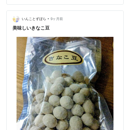
いという気持ちもあるが、ダブったらレベルの上限が上
がるし。本当にこだわりがなかった。 普段そんなに課金
•
することがないから、日和った。課金する瞬間のあの緊
いんことずぼら
9ヶ月前
張感はすげえ。でも逆にあれがなくなってしまうほど課
美味しいきなこ豆
金に慣れたら人生終わりだと思ってる。ガバガ…