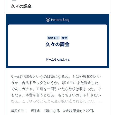
トも必須ね。 待つこと10分弱で着丼！これ…
久々の課金
やっぱり課金というのは癖になるね。もはや興奮剤とい
うか。合法ドラッグというか。 駅メモにまた課金した。
でんこガチャ。11連を一回引いたら欲求は収まった。で
もなぁ、本音を言うとなぁ、もうちょいガチャ引きたい
なぁ。こうやってどんどん金が吸い込まれるわけだ。 お
目当てのでんことかはなかったんだけど。強いて言うな
#
駅メモ！
#
課金
#
癖になる
#
金銭感覚がバグる
らどれを引いても良かった。まだ持ってないのを引きた