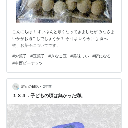
こんにちは！ ずいぶんと寒くなってきましたが みなさま
いかがお過ごしでしょうか？ 今回は いや今回も 食べ
物、お菓子についてです。
#
お菓子
#
豆菓子
#
きなこ豆
#
美味しい
#
癖になる
#
中西ピーナッツ
•
誰かの日記
2年前
１３４．子どもの頃は無かった癖。