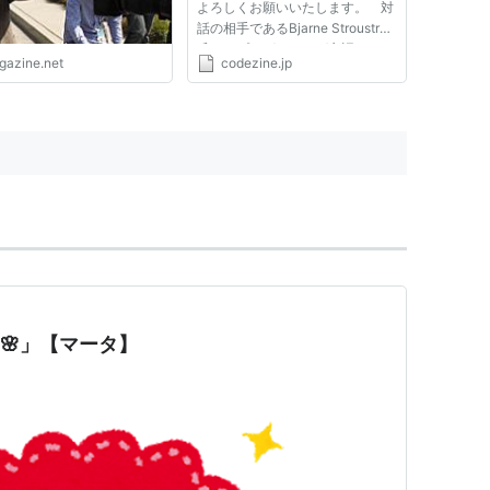
よろしくお願いいたします。 対
話の相手であるBjarne Stroustrup
氏は、プログラミング言語
igazine.net
codezine.jp
「C++」を設計し、最初に実装し
た人です。それだけでなく、同氏
はC++を国際標準プログラミング
言語の地位に付かせました。大変
な...
日🌸」【マータ】