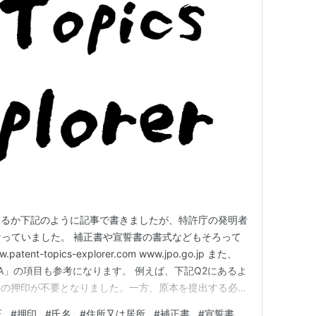
きるか下記のように記事で書きましたが、特許庁の発明者
なっていました。 補正書や宣誓書の書式などもそろって
t-topics-explorer.com www.jpo.go.jp また、
&A」の項目も参考になります。 例えば、下記Q2にあるよ
書の押印が不要となりました。一方、原本を提出する必要
るようです。 Q2 発明者の宣誓書に押印は必要ですか。
正
#
押印
#
氏名
#
住所又は居所
#
補正書
#
宣誓書