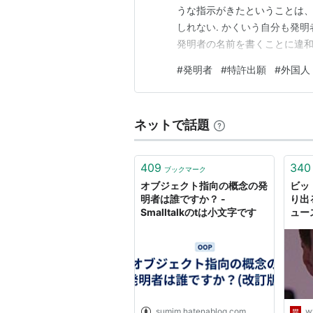
うな指示がきたということは
しれない. かくいう自分も発
発明者の名前を書くことに違和
実務では、発明者の情報を原
#
発明者
#
特許出願
#
外国人
くのであるが、これが一義的に
カナに変換する人もいれば、現
ネットで話題
409
340
ブックマーク
オブジェクト指向の概念の発
ビッ
明者は誰ですか？ -
り出
Smalltalkのtは小文字です
ュー
sumim.hatenablog.com
w