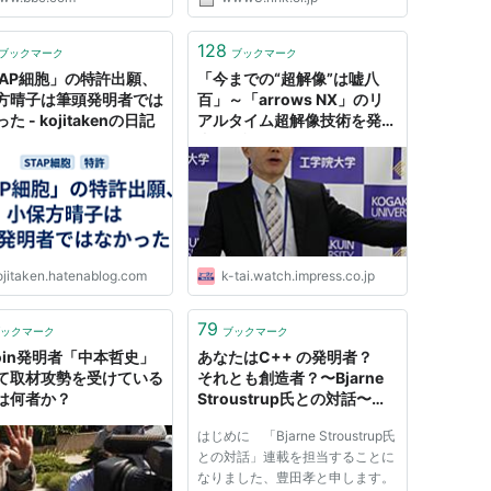
128
ブックマーク
ブックマーク
TAP細胞」の特許出願、
「今までの“超解像”は嘘八
方晴子は筆頭発明者では
百」～「arrows NX」のリ
た - kojitakenの日記
アルタイム超解像技術を発明
者が解説
ojitaken.hatenablog.com
k-tai.watch.impress.co.jp
79
ックマーク
ブックマーク
coin発明者「中本哲史」
あなたはC++ の発明者？
て取材攻勢を受けている
それとも創造者？〜Bjarne
は何者か？
Stroustrup氏との対話〜：
CodeZine
はじめに 「Bjarne Stroustrup氏
との対話」連載を担当することに
なりました、豊田孝と申します。