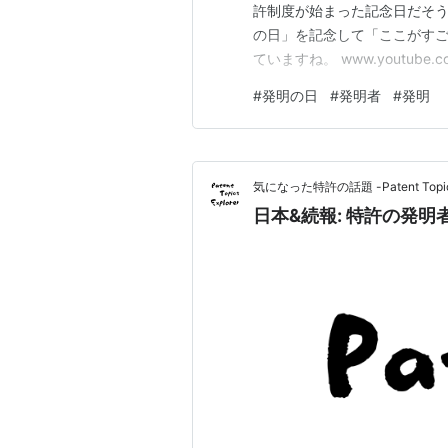
許制度が始まった記念日だそう
の日」を記念して「ここがすごい
ていますね。 www.youtu
いて中々新鮮な感じがしました
#
発明の日
#
発明者
#
発明
ョンに寄与した日本の発明」を
製薬の「冷却ジェルシー…
気になった特許の話題 -Patent Topics 
日本&続報: 特許の発