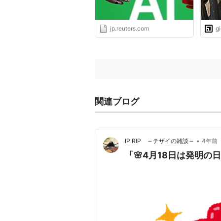
jp.reuters.com
g
関連ブログ
•
IP RIP ～チザイの雑談～
4年前
「🌸4月18日は発明の