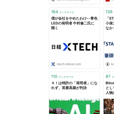
164
139
ブックマーク
僕が会社をやめたわけ--青色
「S
LEDの発明者 中村修二氏に
小保
聞く
なかっ
xtech.nikkei.com
k
110
87
ブックマーク
ブ
ＡＩは特許の「発明者」にな
Bit
れず、英最高裁が判決
とし
人物