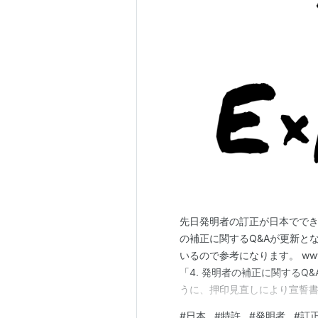
先日発明者の訂正が日本でで
の補正に関するQ&Aが更新と
いるので参考になります。 www.paten
「4. 発明者の補正に関するQ
うに、押印見直しにより宣誓
があるので、郵送等が必要とな
#
日本
#
特許
#
発明者
#
訂