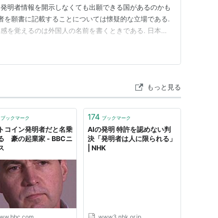
、発明者情報を開示しなくても出願できる国があるのかも
明者を願書に記載することについては懐疑的な立場である.
感を覚えるのは外国人の名前を書くときである. 日本の
文で記載することはできないから、カタカナに変換して書
決められない. アルファベットを単に英語読みしてカタ
地の発音をカ…
もっと見る
174
ブックマーク
ブックマーク
トコイン発明者だと名乗
AIの発明 特許を認めない判
る 豪の起業家 - BBCニ
決「発明者は人に限られる」
ス
| NHK
ww.bbc.com
www3.nhk.or.jp