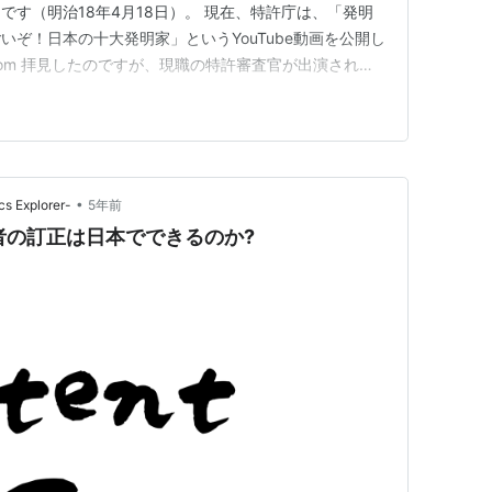
です（明治18年4月18日）。 現在、特許庁は、「発明
ぞ！日本の十大発明家」というYouTube動画を公開し
be.com 拝見したのですが、現職の特許審査官が出演されて
。 また、特許庁庁舎1階では、パネル展示「イノベーシ
開いており、デンソーウェーブの「QRコード」、小林
•
Explorer-
5年前
明者の訂正は日本でできるのか?