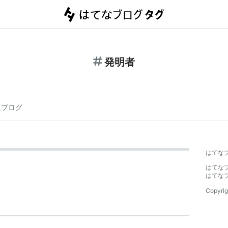
発明者
連ブログ
はてな
はてな
はてな
Copyrig