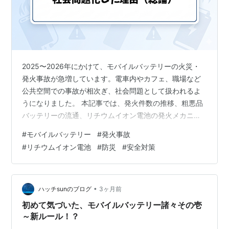
2025〜2026年にかけて、モバイルバッテリーの火災・
発火事故が急増しています。電車内やカフェ、職場など
公共空間での事故が相次ぎ、社会問題として扱われるよ
うになりました。 本記事では、発火件数の推移、粗悪品
バッテリーの流通、リチウムイオン電池の発火メカニズ
ム、法改正の動きまで、2026年の状況を総論として整理
#
モバイルバッテリー
#
発火事故
します。 モバイルバッテリー火災が2026年に社会問題化
#
リチウムイオン電池
#
防災
#
安全対策
した背景 電車内で相次いだ発火事故の理由 リチウムイオ
ン電池の発火メカニズム（熱暴走） 粗悪品バッテリーの
流通問題 2026年の法改正と安全基準の強化 生活者が取
るべき安全対策 発火件数は4年で約2倍に増加（消防庁デ
•
ハッチsunのブログ
3ヶ月前
ータ） 公共空間…
初めて気づいた、モバイルバッテリー諸々その壱
～新ルール！？