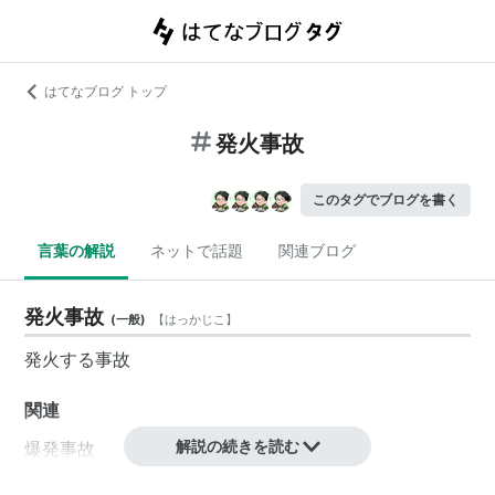
はてなブログ トップ
発火事故
このタグでブログを書く
言葉の解説
ネットで話題
関連ブログ
発火事故
(
一般
)
【
はっかじこ
】
発火
する
事故
関連
解説の続きを読む
爆発事故