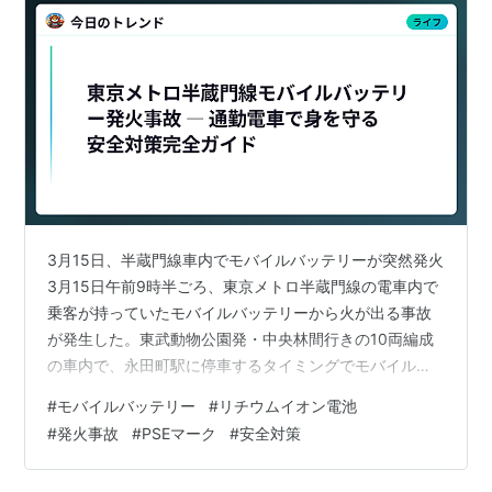
3月15日、半蔵門線車内でモバイルバッテリーが突然発火
3月15日午前9時半ごろ、東京メトロ半蔵門線の電車内で
乗客が持っていたモバイルバッテリーから火が出る事故
が発生した。東武動物公園発・中央林間行きの10両編成
の車内で、永田町駅に停車するタイミングでモバイルバ
ッテリーから発煙・発火したとのことである。火は約15
#
モバイルバッテリー
#
リチウムイオン電池
分後に消し止められ、けが人はいなかったが、半蔵門線
#
発火事故
#
PSEマーク
#
安全対策
は一時全線で運転を見合わせ、通勤ラッシュ時の首都圏
交通に大きな影響を与えた。 通勤時に誰もがカバンに入