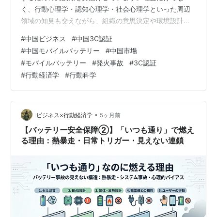
く、行動心理学・認知心理学・社会心理学といった周辺
領域の知見も交えながら、組織の意思決定や環境設計へ
の応用方法を考えていきます。 第1回では、モバイルバッ
#
中国ビジネス
#
中国3C認証
テリーが「便利な日用品」から「社会インフラを止め得
#
中国モバイルバッテリー
#
中国市場
るリスク」へ変質し、回収率の低さによって危険が市場
#
モバイルバッテリー
#
発火事故
#
3C認証
に残り続ける以上、これは品質問題ではなく経営課題
#
行動経済学
#
行動科学
だ、という外枠を整理しました。続く第2回では、熱暴
走・日常トリガー・システム事故・分かったつもり・集
団浅慮という多重構造が、なぜ事故を…
•
ビジネス×行動経済学
5ヶ月前
【バッテリー安全保障②】「いつも通り」で燃え
る理由：熱暴走・日常トリガー・見えない連鎖