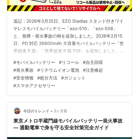
追記：2026年3月25日、EZO Stadias スタンド付きワイ
ヤレスモバイルバッテリー「ezo-510」「ezo-508」
と、発煙・発火事故の例を追加しました。2026年2月15
日、PD 対応 26800mAh 大容量モバイルバッテリー「世
界超速 R 版」「世界超速 R 版 PSE」を追加しました。
2025年11月12日、Anker PowerCore
#
モバイルバッテリー
#
リコール
#
自主回収
10000「A1263」、住本製作所 モバイルバッテリー
#
発火事故
#
リチウムイオン電池
#
注意喚起
「YZLCC100P-10RD」を追加しました。2025年9月24
#
安全情報
#
処分方法
#
ガジェット
日、Xiaomi 33W Power Bank 20000mAh（Integrated
#
スマホアクセサリー
Cable）を追加しました。…
•
今日のトレンド
5ヶ月前
東京メトロ半蔵門線モバイルバッテリー発火事故
— 通勤電車で身を守る安全対策完全ガイド