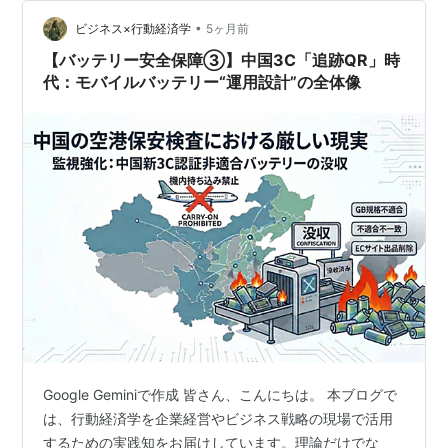
れているモバイルバッテリーが、突然火を噴く。この事
故は決して他人事ではない。本記事では、モバイルバッ
•
ビジネス×行動経済学
5ヶ月前
テリーの発火原因から安全な製品の選…
【バッテリー安全保障③】中国3C「追跡QR」時
代：モバイルバッテリー“運用設計”の全体像
Google Geminiで作成 皆さん、こんにちは。 本ブログで
は、行動経済学を企業経営やビジネス戦略の現場で活用
するための実践知をお届けしています。理論だけでな