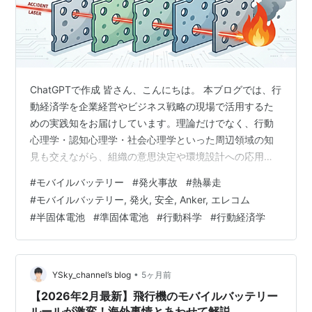
ChatGPTで作成 皆さん、こんにちは。 本ブログでは、行
動経済学を企業経営やビジネス戦略の現場で活用するた
めの実践知をお届けしています。理論だけでなく、行動
心理学・認知心理学・社会心理学といった周辺領域の知
見も交えながら、組織の意思決定や環境設計への応用方
法を考えていきます。 今回は連載第2回として「なぜ現
#
モバイルバッテリー
#
発火事故
#
熱暴走
場や個人のレベルで事故が防げないのか」という内側の
#
モバイルバッテリー, 発火, 安全, Anker, エレコム
メカニズムに踏み込みます。前回は、事故の増加、社会
#
半固体電池
#
準固体電池
#
行動科学
#
行動経済学
インフラへの波及、回収率の低さによる残存リスク、そ
して国内外の制度強化が重なった結果、バッテリー安全
が“品質の話”から“経営課題”へ変質した、という外枠を提
示しました。では、危険性は広く知…
•
YSky_channel’s blog
5ヶ月前
【2026年2月最新】飛行機のモバイルバッテリー
ルールが激変！海外事情とあわせて解説