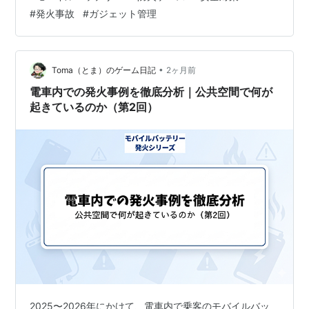
の封じ込め） ケースが必要な人／不要な人の判断基準 満
#
発火事故
#
ガジェット管理
員電車・夏場・大容量モデルのリスク 安全なケース選び
のポイント 防火・防水ケースの効果とは ■ 炎と煙を“初
期段階で封じ込める” ■ 防水ケースは“水濡れによるショ
ート”を防ぐ ■ ケースは「発火を防ぐもの」ではない ■
•
Toma（とま）のゲーム日記
2ヶ月前
ケース使用時と未使用…
電車内での発火事例を徹底分析｜公共空間で何が
起きているのか（第2回）
2025〜2026年にかけて、電車内で乗客のモバイルバッ