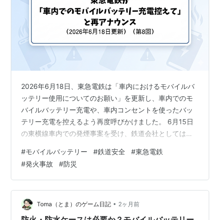
2026年6月18日、東急電鉄は「車内におけるモバイルバ
ッテリー使用についてのお願い」を更新し、車内でのモ
バイルバッテリー充電や、車内コンセントを使ったバッ
テリー充電を控えるよう再度呼びかけました。 6月15日
の東横線車内での発煙事案を受け、鉄道会社としては異
例の“強めの要請”となっています。 東急電鉄が6月18日に
#
モバイルバッテリー
#
鉄道安全
#
東急電鉄
注意喚起を更新した理由 車内でのモバイルバッテリー使
#
発火事故
#
防災
用が危険とされる背景 6月15日の東横線発煙事故との関
連 国内鉄道の「禁止／非禁止」状況まとめ（2026年版）
利用者が取るべき安全対策 東急電鉄が6月18日に注意喚
起を更新 なぜ車内でのモバイルバッテリー使用が危険な
•
Toma（とま）のゲーム日記
2ヶ月前
のか 6月1…
防火・防水ケースは必要か？モバイルバッテリー