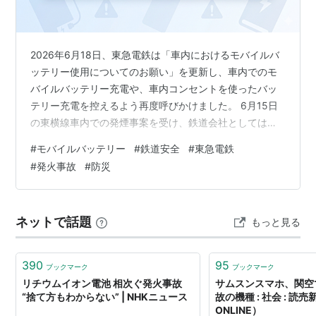
2026年6月18日、東急電鉄は「車内におけるモバイルバ
ッテリー使用についてのお願い」を更新し、車内でのモ
バイルバッテリー充電や、車内コンセントを使ったバッ
テリー充電を控えるよう再度呼びかけました。 6月15日
の東横線車内での発煙事案を受け、鉄道会社としては異
例の“強めの要請”となっています。 東急電鉄が6月18日に
#
モバイルバッテリー
#
鉄道安全
#
東急電鉄
注意喚起を更新した理由 車内でのモバイルバッテリー使
#
発火事故
#
防災
用が危険とされる背景 6月15日の東横線発煙事故との関
連 国内鉄道の「禁止／非禁止」状況まとめ（2026年版）
利用者が取るべき安全対策 東急電鉄が6月18日に注意喚
ネットで話題
もっと見る
起を更新 なぜ車内でのモバイルバッテリー使用が危険な
のか 6月1…
390
95
ブックマーク
ブックマーク
リチウムイオン電池 相次ぐ発火事故
サムスンスマホ、関空
“捨て方もわからない” | NHKニュース
故の機種 : 社会 : 読売
ONLINE）