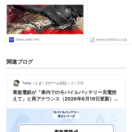
news.web.nhk
www.yomiuri.co.jp
関連ブログ
•
Toma（とま）のゲーム日記
2ヶ月前
東急電鉄が「車内でのモバイルバッテリー充電控
えて」と再アナウンス（2026年6月19日更新）
（第8回）