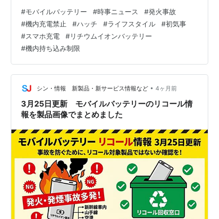
防災グッズ PSE認証済 Lightning iPhone/Android全機種
#
モバイルバッテリー
#
時事ニュース
#
発火事故
対応価格: 2980 円楽天で詳細を見る ランキング参加中映
#
機内充電禁止
#
ハッチ
#
ライフスタイル
#
初気事
画 ランキング参加中美女計画グループ ランキング参加中
#
スマホ充電
#
リチウムイオンバッテリー
人生を語る ランキング参加中自然・環境 「これなしじゃ
#
機内持ち込み制限
あ、始まらない！」っていうくらいの…
•
シン・情報 新製品・新サービス情報など
4ヶ月前
3月25日更新 モバイルバッテリーのリコール情
報を製品画像でまとめました