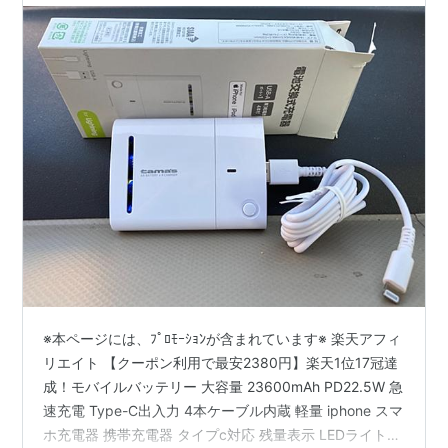
※本ページには、ﾌﾟﾛﾓｰｼｮﾝが含まれています※ 楽天アフィ
リエイト 【クーポン利用で最安2380円】楽天1位17冠達
成！モバイルバッテリー 大容量 23600mAh PD22.5W 急
速充電 Type-C出入力 4本ケーブル内蔵 軽量 iphone スマ
ホ充電器 携帯充電器 タイプc対応 残量表示 LEDライト