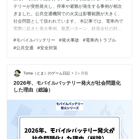
テリーが突然発火し、停車や避難が発生する事例が相次
ぎました。公共交通機関での火災は影響範囲が大きく、
社会問題として扱われています。 本記事では、電車内で
実際に起きた発火事例、最悪パターン、鉄道会社の対
応、今後の規制可能性について整理します。 2025〜
#
モバイルバッテリー
#
発火事故
#
電車内トラブル
2026年に電車内で発生した発火事故の傾向 カバン内で燃
#
公共交通
#
安全対策
える“最悪パターン”とは何か 鉄道会社が取った対応と課
題 今後の規制強化の可能性 2025〜2026年の電車内発火
の報道まとめ カバン内で燃える“最悪パターン”とは ■ 発
火に気づきにくい構造的リスク ■ カバン内部は「熱がこ
•
Toma（とま）のゲーム日記
2ヶ月前
もりやすい…
2026年、モバイルバッテリー発火が社会問題化
した理由（総論）