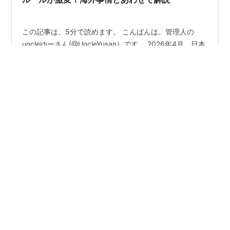
この記事は、5分で読めます。 こんばんは。管理人の
uncleゆーさん(@UncleYusan）です。 2026年4月、日本
の空の旅において「当たり前」だった光景が過去のもの
になります モバイルバッテリーの取り扱いに関する大規
模なルール改正が行われるとの一部報道が流れました。
これまでは「持ち込みはOK、預け入れはNG」というシ
#
飛行機
#
モバイルバッテリー
#
機内使用禁止
ンプルなものでしたが、今後は「機内での使用そのも
#
個数制限
#
160Wh制限
#
日本
#
台湾
#
韓国
の」にメスが入ります。 旅行や出張の前に必ずチェック
#
中国
#
発火事故
しておきたい、最新の規制情報と海外の厳しい現状をま
とめました。 ※本記事は報道ベースの情報をもとにまと
めています。正式発表は各航空会社・国土交通省の最新
情報をご確認ください…
•
シン・情報 新製品・新サービス情報など
9ヶ月前
アンカー・ジャパン、モバイルバッテリーなど4
製品、522,237台を自主回収 発火の恐れ